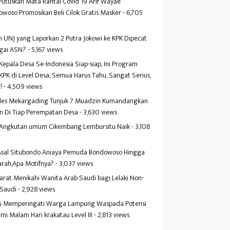
Putuskan Mata Rantai Covid 19 Arif Wayae
woso Promosikan Beli Cilok Gratis Masker
- 6,705
s
 UNJ yang Laporkan 2 Putra Jokowi ke KPK Dipecat
gai ASN?
- 5,167 views
Kepala Desa Se-Indonesia Siap-siap, Ini Program
KPK di Level Desa, Semua Harus Tahu, Sangat Serius,
!
- 4,509 views
es Mekargading Tunjuk 7 Muadzin Kumandangkan
n Di Tiap Perempatan Desa
- 3,630 views
f Angkutan umum Cikembang Lembursitu Naik
- 3,108
s
 Asal Situbondo Aniaya Pemuda Bondowoso Hingga
arah,Apa Motifnya?
- 3,037 views
yarat Menikahi Wanita Arab Saudi bagi Lelaki Non-
 Saudi
- 2,928 views
 Memperingati Warga Lampung Waspada Potensi
mi Malam Hari krakatau Level III
- 2,813 views