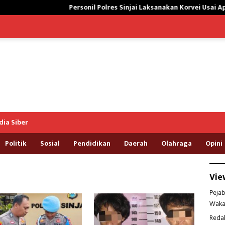
Personil Polres Sinjai Laksanakan Korvei Usai Apel Pagi, Pe
ia Siber
Politik
Sosial
Pendidikan
Daerah
Olahraga
Opini
Vie
Pejab
Waka
Reda