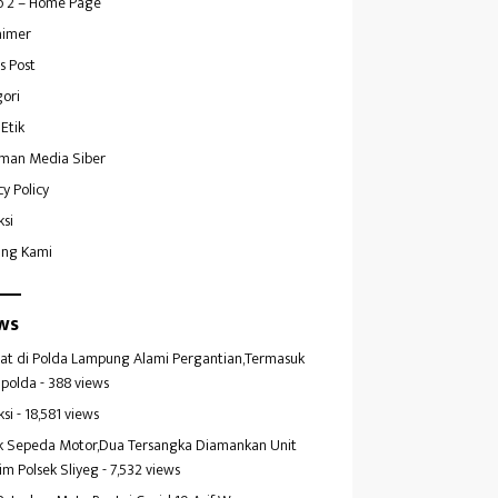
 2 – Home Page
aimer
s Post
ori
Etik
man Media Siber
cy Policy
ksi
ang Kami
ws
at di Polda Lampung Alami Pergantian,Termasuk
polda
- 388 views
ksi
- 18,581 views
k Sepeda Motor,Dua Tersangka Diamankan Unit
im Polsek Sliyeg
- 7,532 views