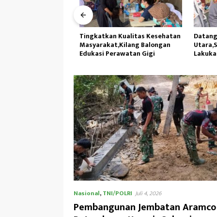
es Sinjai
Tingkatkan Kualitas Kesehatan
Datangi P
orvei Usai Apel
Masyarakat,Kilang Balongan
Utara,Sip
 lingkungan
Edukasi Perawatan Gigi
Lakukan 
Nasional
,
TNI/POLRI
Juli 4, 2026
Pembangunan Jembatan Aramco 