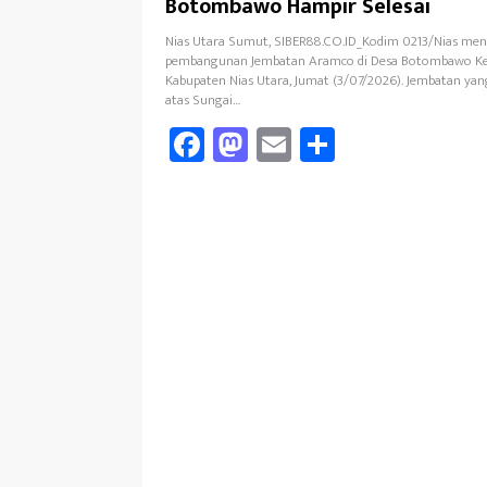
Botombawo Hampir Selesai
Nias Utara Sumut, SIBER88.CO.ID_Kodim 0213/Nias men
pembangunan Jembatan Aramco di Desa Botombawo Ke
Kabupaten Nias Utara, Jumat (3/07/2026). Jembatan y
atas Sungai…
Fa
M
E
Sh
ce
as
m
ar
b
to
ail
e
oo
d
k
o
n