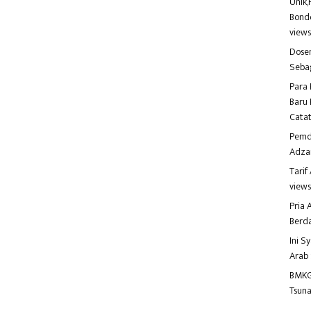
Unik,
Bondo
view
Dosen
Seba
Para 
Baru 
Catat
Pemd
Adza
Tari
view
Pria
Berd
Ini S
Arab
BMKG
Tsuna