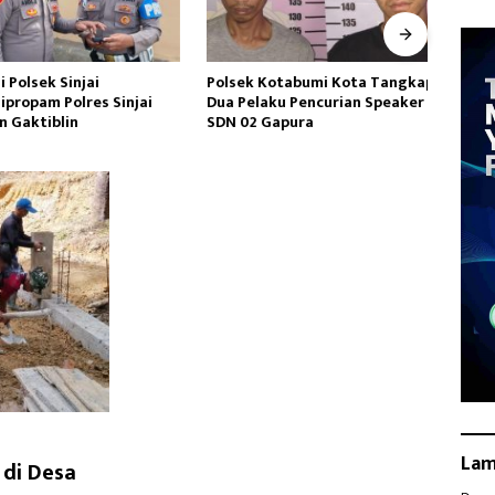
olsek Sinjai
Polsek Kotabumi Kota Tangkap
Akun 
ropam Polres Sinjai
Dua Pelaku Pencurian Speaker
Rend
Gaktiblin
SDN 02 Gapura
dan 
La
di Desa