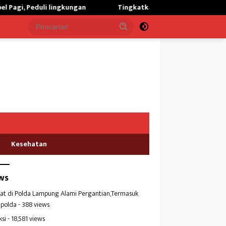
duli lingkungan
Tingkatkan Kualitas Kesehatan Masyarakat,
Kesehatan
ws
at di Polda Lampung Alami Pergantian,Termasuk
polda
- 388 views
ksi
- 18,581 views