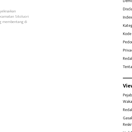
Demo
Discl
yelesaikan
camatan Sitoluori
Index
ang membentang di
Kateg
Kode 
Pedo
Priva
Reda
Tent
Vie
Pejab
Waka
Reda
Gasa
Reskr