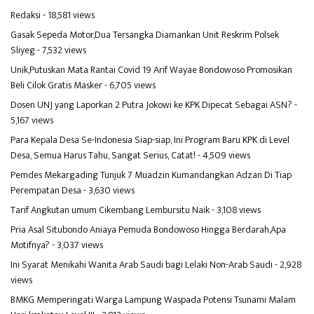
Redaksi
- 18,581 views
Gasak Sepeda Motor,Dua Tersangka Diamankan Unit Reskrim Polsek
Sliyeg
- 7,532 views
Unik,Putuskan Mata Rantai Covid 19 Arif Wayae Bondowoso Promosikan
Beli Cilok Gratis Masker
- 6,705 views
Dosen UNJ yang Laporkan 2 Putra Jokowi ke KPK Dipecat Sebagai ASN?
-
5,167 views
Para Kepala Desa Se-Indonesia Siap-siap, Ini Program Baru KPK di Level
Desa, Semua Harus Tahu, Sangat Serius, Catat!
- 4,509 views
Pemdes Mekargading Tunjuk 7 Muadzin Kumandangkan Adzan Di Tiap
Perempatan Desa
- 3,630 views
Tarif Angkutan umum Cikembang Lembursitu Naik
- 3,108 views
Pria Asal Situbondo Aniaya Pemuda Bondowoso Hingga Berdarah,Apa
Motifnya?
- 3,037 views
Ini Syarat Menikahi Wanita Arab Saudi bagi Lelaki Non-Arab Saudi
- 2,928
views
BMKG Memperingati Warga Lampung Waspada Potensi Tsunami Malam