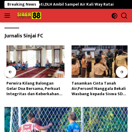
Langsung
ab Ikan Mati,DLH Ambil Sampel Air Kali Way Ratai
Breaking News
Perwira 
ke
konten
Jurnalis Sinjai FC
Perwira Kilang Balongan
Tanamkan Cinta Tanah
Gelar Doa Bersama, Perkuat
Air,Personil Nanggala Bekali
Integritas dan Keberkahan
Wasbang kepada Siswa SD
Operasi
Tunas Sejahtera