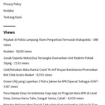
Privacy Policy
Redaksi
Tentang Kami
Views
Pejabat di Polda Lampung Alami Pergantian,Termasuk Wakapolda
- 388
views
Redaksi
- 18,581 views
Gasak Sepeda Motor,Dua Tersangka Diamankan Unit Reskrim Polsek
Sliyeg
- 7,532 views
Unik,Putuskan Mata Rantai Covid 19 Arif Wayae Bondowoso Promosikan
Beli Cilok Gratis Masker
- 6,705 views
Dosen UNJ yang Laporkan 2 Putra Jokowi ke KPK Dipecat Sebagai ASN?
-
5,167 views
Para Kepala Desa Se-Indonesia Siap-siap, Ini Program Baru KPK di Level
Desa, Semua Harus Tahu, Sangat Serius, Catat!
- 4,509 views
Pemdes Mekargading Tunjuk 7 Muadzin Kumandangkan Adzan Di Tiap