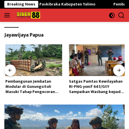
Langsung
dan Siapkan Paskibraka Kabupaten Yalimo
Breaking News
Pembangunan Jem
ke
konten
Jayawijaya Papua
Pembangunan Jembatan
Satgas Pamtas Kewilayahan
Modular di Gunungsitoli
RI-PNG yonif 645/GtY
Masuki Tahap Pengecoran
Sampaikan Wasbang kepada
Abutmen
Siswa SDN Gunung Susu