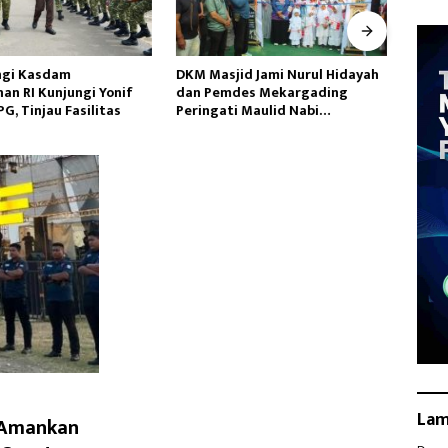
id Jami Nurul Hidayah
Jatanras Polda Banten Tangkap
Duga
des Mekargading
Dua Korlap Aksi Demo di PEMI
Ikan 
i Maulid Nabi
AW, Kuasa Hukum Minta Proses
Kali 
ad
Hukum Profesional
La
s Amankan