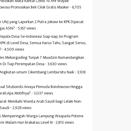
Putuskan Mata Rantai Covid 19 Arif Wayae
woso Promosikan Beli Cilok Gratis Masker
- 6,705
s
 UNJ yang Laporkan 2 Putra Jokowi ke KPK Dipecat
gai ASN?
- 5,167 views
Kepala Desa Se-Indonesia Siap-siap, Ini Program
KPK di Level Desa, Semua Harus Tahu, Sangat Serius,
!
- 4,509 views
es Mekargading Tunjuk 7 Muadzin Kumandangkan
n Di Tiap Perempatan Desa
- 3,630 views
f Angkutan umum Cikembang Lembursitu Naik
- 3,108
s
 Asal Situbondo Aniaya Pemuda Bondowoso Hingga
arah,Apa Motifnya?
- 3,037 views
yarat Menikahi Wanita Arab Saudi bagi Lelaki Non-
 Saudi
- 2,928 views
 Memperingati Warga Lampung Waspada Potensi
mi Malam Hari krakatau Level III
- 2,813 views