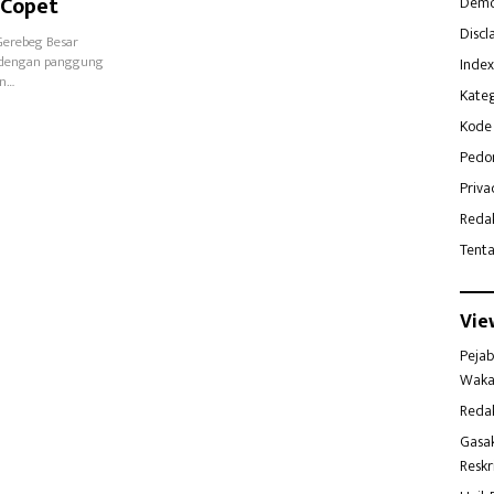
 Copet
Demo
Discl
Gerebeg Besar
a dengan panggung
Index
an…
Kateg
Kode 
Pedo
Priva
Reda
Tent
Vie
Pejab
Waka
Reda
Gasa
Reskr