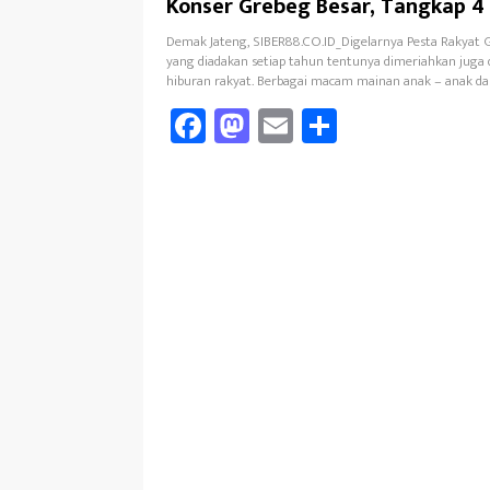
Konser Grebeg Besar, Tangkap 4
Demak Jateng, SIBER88.CO.ID_Digelarnya Pesta Rakyat 
yang diadakan setiap tahun tentunya dimeriahkan jug
hiburan rakyat. Berbagai macam mainan anak – anak d
Fa
M
E
Sh
ce
as
m
ar
b
to
ail
e
oo
d
k
o
n