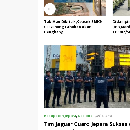
ritik,Kepsek SMKN
Didampingi Kasdam
DKM Masj
abuhan Akan
I/BB,Menhan RI Kunjungi Yonif
dan Pem
TP 902/SPG, Tinjau Fasilitas
Peringat
Muhamm
Kabupaten Jepara
,
Nasional
Juni 5, 2026
Tim Jaguar Guard Jepara Sukse