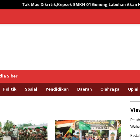
k Mau Dikritik,Kepsek SMKN 01 Gunung Labuhan Akan Hengkang
ia Siber
Politik
Sosial
Pendidikan
Daerah
Olahraga
Opini
Vie
Pejab
Waka
Reda