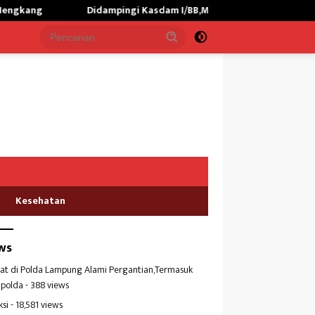
Didampingi Kasdam I/BB,Menhan RI Kunjungi Yonif TP 902/SPG, T
Kesehatan
ws
at di Polda Lampung Alami Pergantian,Termasuk
polda
- 388 views
ksi
- 18,581 views