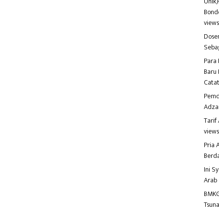
Unik,
Bondo
view
Dosen
Seba
Para 
Baru 
Catat
Pemd
Adza
Tari
view
Pria
Berd
Ini S
Arab
BMKG
Tsuna