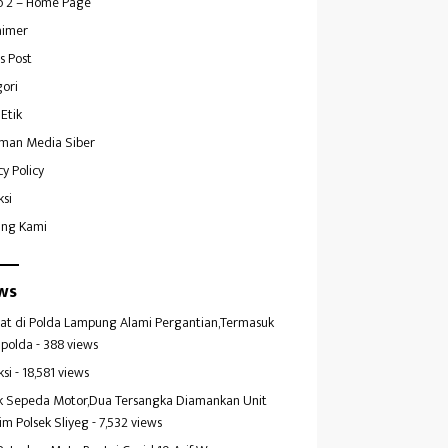
 2 – Home Page
aimer
s Post
ori
Etik
man Media Siber
cy Policy
ksi
ang Kami
ws
at di Polda Lampung Alami Pergantian,Termasuk
polda
- 388 views
ksi
- 18,581 views
k Sepeda Motor,Dua Tersangka Diamankan Unit
im Polsek Sliyeg
- 7,532 views