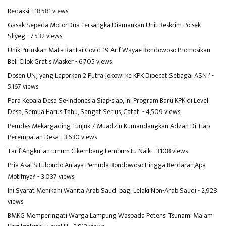
Redaksi
- 18,581 views
Gasak Sepeda Motor,Dua Tersangka Diamankan Unit Reskrim Polsek
Sliyeg
- 7,532 views
Unik,Putuskan Mata Rantai Covid 19 Arif Wayae Bondowoso Promosikan
Beli Cilok Gratis Masker
- 6,705 views
Dosen UNJ yang Laporkan 2 Putra Jokowi ke KPK Dipecat Sebagai ASN?
-
5,167 views
Para Kepala Desa Se-Indonesia Siap-siap, Ini Program Baru KPK di Level
Desa, Semua Harus Tahu, Sangat Serius, Catat!
- 4,509 views
Pemdes Mekargading Tunjuk 7 Muadzin Kumandangkan Adzan Di Tiap
Perempatan Desa
- 3,630 views
Tarif Angkutan umum Cikembang Lembursitu Naik
- 3,108 views
Pria Asal Situbondo Aniaya Pemuda Bondowoso Hingga Berdarah,Apa
Motifnya?
- 3,037 views
Ini Syarat Menikahi Wanita Arab Saudi bagi Lelaki Non-Arab Saudi
- 2,928
views
BMKG Memperingati Warga Lampung Waspada Potensi Tsunami Malam