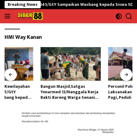
Langsung
I-PNG yonif 645/GtY Sampaikan Wasbang kepada Siswa SDN Gunung
Breaking News
ke
konten
HMI Way Kanan
Bangun Masjid,Satgas
Personil Polres Sinjai
Yonarmed 13/Nanggala Kerja
Laksanakan Korvei Usai Apel
Bakti Bareng Warga Senaning
Pagi, Peduli lingkungan
Ambil Pasir Sungai