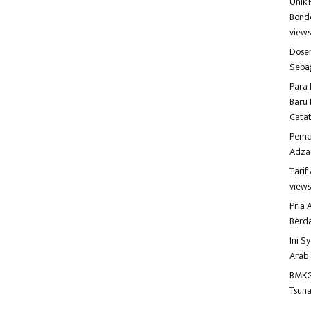
Unik,
Bondo
view
Dosen
Seba
Para 
Baru 
Catat
Pemd
Adza
Tari
view
Pria
Berd
Ini S
Arab
BMKG
Tsuna