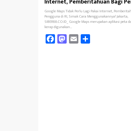
Internet, Pemberitahuan Bagi P
RI, Ini Cara Menggunakannya!
Google Maps Tidak Perlu Lagi Pakai Internet, Pemberita
Pengguna di RI, Simak Cara Menggunakannya! Jakarta,
SIBER88.CO.ID_ Google Maps merupakan aplikasi peta d
kerap digunakan…
Fa
M
E
Sh
ce
as
m
ar
b
to
ail
e
oo
d
k
o
n