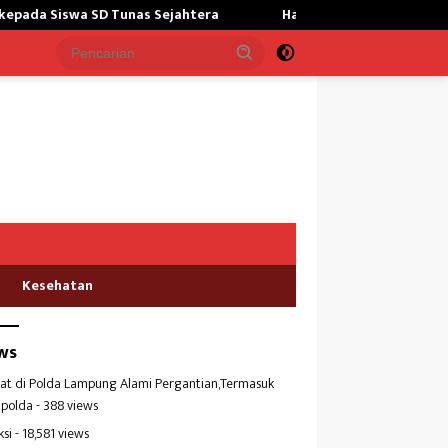
 SD Tunas Sejahtera
Hadapi Potensi El Nino,Bulog Lampun
Kesehatan
ws
at di Polda Lampung Alami Pergantian,Termasuk
polda
- 388 views
ksi
- 18,581 views