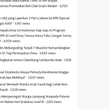
Putuskan Mata Rantai Covid 19 Arif Wayae
woso Promosikan Beli Cilok Gratis Masker
- 6,705
s
 UNJ yang Laporkan 2 Putra Jokowi ke KPK Dipecat
gai ASN?
- 5,167 views
Kepala Desa Se-Indonesia Siap-siap, Ini Program
KPK di Level Desa, Semua Harus Tahu, Sangat Serius,
!
- 4,509 views
es Mekargading Tunjuk 7 Muadzin Kumandangkan
n Di Tiap Perempatan Desa
- 3,630 views
f Angkutan umum Cikembang Lembursitu Naik
- 3,108
s
 Asal Situbondo Aniaya Pemuda Bondowoso Hingga
arah,Apa Motifnya?
- 3,037 views
yarat Menikahi Wanita Arab Saudi bagi Lelaki Non-
 Saudi
- 2,928 views
 Memperingati Warga Lampung Waspada Potensi
mi Malam Hari krakatau Level III
- 2,813 views