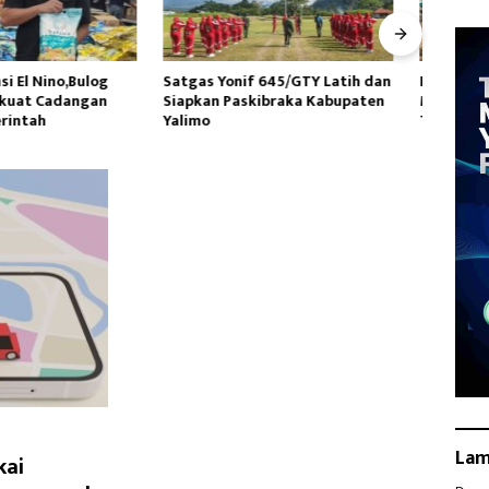
onif 645/GTY Latih dan
Pembangunan Jembatan
Satga
Paskibraka Kabupaten
Modular di Gunungsitoli Masuki
PNG y
Tahap Pengecoran Abutmen
Wasb
Gunu
La
kai