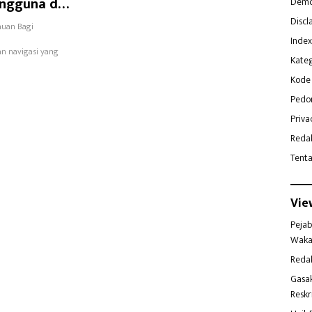
engguna di
Demo
Discl
huan Bagi
Index
an navigasi yang
Kateg
Kode 
Pedo
Priva
Reda
Tent
Vie
Pejab
Waka
Reda
Gasa
Reskr