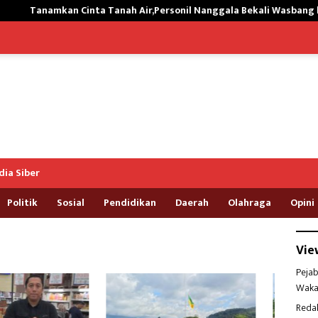
an Cinta Tanah Air,Personil Nanggala Bekali Wasbang kepada Siswa
ia Siber
Politik
Sosial
Pendidikan
Daerah
Olahraga
Opini
Vie
Pejab
Waka
Reda