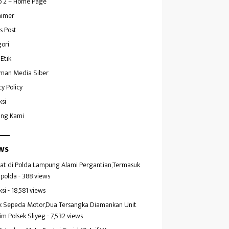
 2 – Home Page
aimer
s Post
ori
Etik
man Media Siber
cy Policy
ksi
ang Kami
ws
at di Polda Lampung Alami Pergantian,Termasuk
polda
- 388 views
ksi
- 18,581 views
k Sepeda Motor,Dua Tersangka Diamankan Unit
im Polsek Sliyeg
- 7,532 views