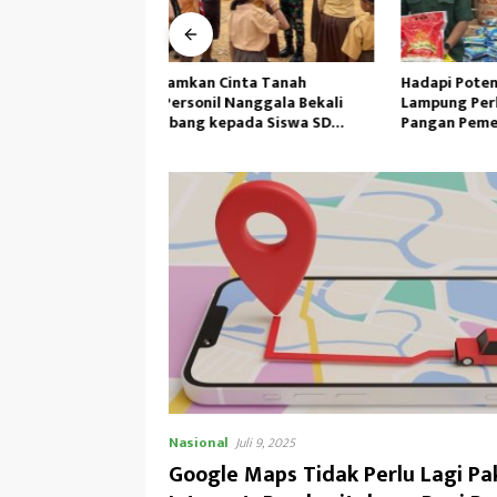
nta Tanah
Hadapi Potensi El Nino,Bulog
Satgas Y
 Nanggala Bekali
Lampung Perkuat Cadangan
Siapkan 
ada Siswa SD
Pangan Pemerintah
Yalimo
tera
Nasional
Juli 9, 2025
Google Maps Tidak Perlu Lagi Pa