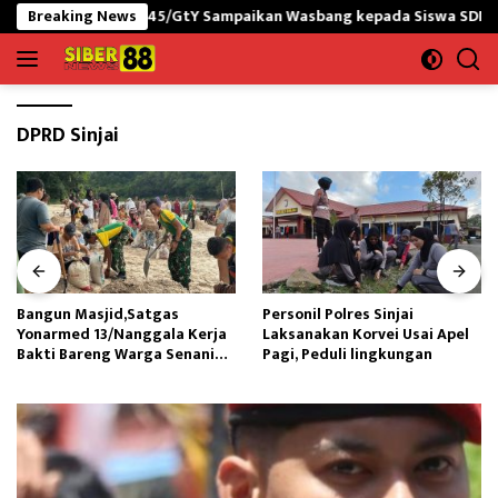
Langsung
PNG yonif 645/GtY Sampaikan Wasbang kepada Siswa SDN Gunung S
Breaking News
ke
konten
DPRD Sinjai
Bangun Masjid,Satgas
Personil Polres Sinjai
Yonarmed 13/Nanggala Kerja
Laksanakan Korvei Usai Apel
Bakti Bareng Warga Senaning
Pagi, Peduli lingkungan
Ambil Pasir Sungai