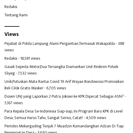
Redaksi
Tentang Kami
Views
Pejabat di Polda Lampung Alami Pergantian,Termasuk Wakapolda
- 388
views
Redaksi
- 18,581 views
Gasak Sepeda Motor,Dua Tersangka Diamankan Unit Reskrim Polsek
Sliyeg
- 7,532 views
Unik,Putuskan Mata Rantai Covid 19 Arif Wayae Bondowoso Promosikan
Beli Cilok Gratis Masker
- 6,705 views
Dosen UNJ yang Laporkan 2 Putra Jokowi ke KPK Dipecat Sebagai ASN?
-
5,167 views
Para Kepala Desa Se-Indonesia Siap-siap, Ini Program Baru KPK di Level
Desa, Semua Harus Tahu, Sangat Serius, Catat!
- 4,509 views
Pemdes Mekargading Tunjuk 7 Muadzin Kumandangkan Adzan Di Tiap
Perempatan Desa
- 3,630 views