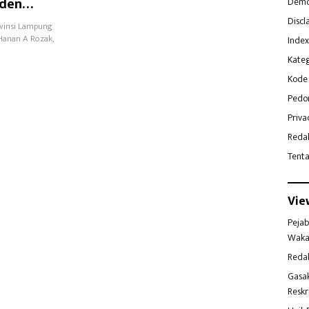
iden
Demo
nstitusi
Discl
ovinsi Lampung
,Hanan A Rozak,
Index
Kateg
Kode 
Pedo
Priva
Reda
Tent
Vie
Pejab
Waka
Reda
Gasa
Reskr