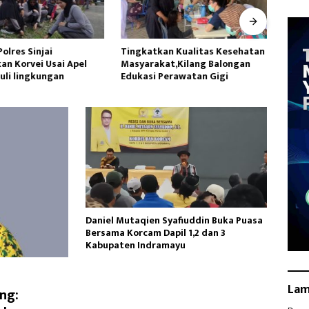
Polres Sinjai
Tingkatkan Kualitas Kesehatan
Datan
an Korvei Usai Apel
Masyarakat,Kilang Balongan
Utara
uli lingkungan
Edukasi Perawatan Gigi
Lakuk
Daniel Mutaqien Syafiuddin Buka Puasa
Bersama Korcam Dapil 1,2 dan 3
Kabupaten Indramayu
La
ng: