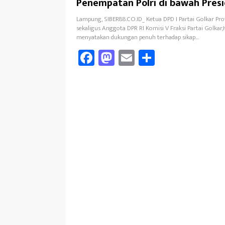
Penempatan Polri di bawah Pres
Adalah Amanat Reformasi dan Ko
Lampung, SIBER88.CO.ID_ Ketua DPD I Partai Golkar Pr
sekaligus Anggota DPR RI Komisi V Fraksi Partai Golkar
menyatakan dukungan penuh terhadap sikap…
Fa
M
E
Sh
ce
as
m
ar
b
to
ail
e
oo
d
k
o
n