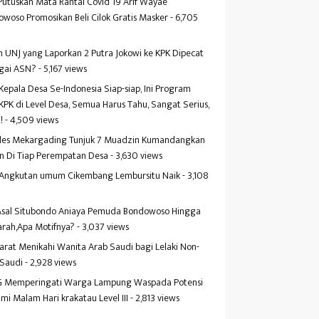
Putuskan Mata Rantai Covid 19 Arif Wayae
woso Promosikan Beli Cilok Gratis Masker
- 6,705
s
 UNJ yang Laporkan 2 Putra Jokowi ke KPK Dipecat
gai ASN?
- 5,167 views
Kepala Desa Se-Indonesia Siap-siap, Ini Program
KPK di Level Desa, Semua Harus Tahu, Sangat Serius,
!
- 4,509 views
es Mekargading Tunjuk 7 Muadzin Kumandangkan
n Di Tiap Perempatan Desa
- 3,630 views
f Angkutan umum Cikembang Lembursitu Naik
- 3,108
s
 Asal Situbondo Aniaya Pemuda Bondowoso Hingga
arah,Apa Motifnya?
- 3,037 views
yarat Menikahi Wanita Arab Saudi bagi Lelaki Non-
 Saudi
- 2,928 views
 Memperingati Warga Lampung Waspada Potensi
mi Malam Hari krakatau Level III
- 2,813 views