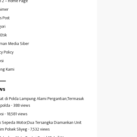
 2 – Home Page
aimer
s Post
ori
Etik
man Media Siber
cy Policy
ksi
ang Kami
ws
at di Polda Lampung Alami Pergantian,Termasuk
polda
- 388 views
ksi
- 18,581 views
k Sepeda Motor,Dua Tersangka Diamankan Unit
im Polsek Sliyeg
- 7,532 views