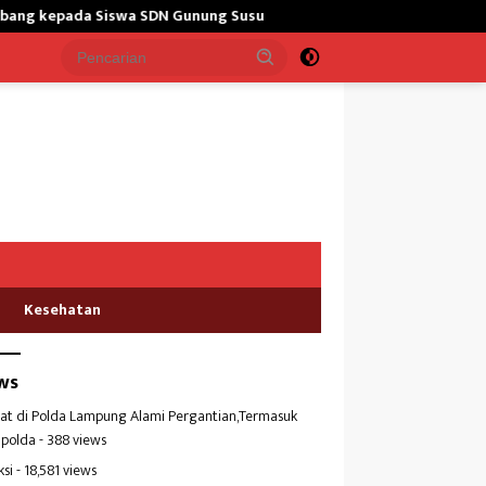
 Siswa SDN Gunung Susu
Bangun Masjid,Satgas Yonarmed 13
Kesehatan
ws
at di Polda Lampung Alami Pergantian,Termasuk
polda
- 388 views
ksi
- 18,581 views