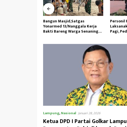
as Kewilayahan RI-
Bangun Masjid,Satgas
Personil 
45/GtY Sampaikan
Yonarmed 13/Nanggala Kerja
Laksanak
pada Siswa SDN
Bakti Bareng Warga Senaning
Pagi, Ped
u
Ambil Pasir Sungai
Lampung
,
Nasional
Januari 28, 2026
Ketua DPD I Partai Golkar Lampu