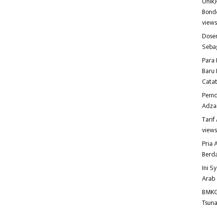
Unik,
Bondo
view
Dosen
Seba
Para 
Baru 
Catat
Pemd
Adza
Tari
view
Pria
Berd
Ini S
Arab
BMKG
Tsuna