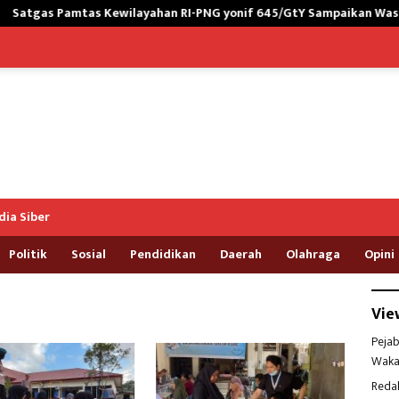
mtas Kewilayahan RI-PNG yonif 645/GtY Sampaikan Wasbang kepada
ia Siber
Politik
Sosial
Pendidikan
Daerah
Olahraga
Opini
Vie
Pejab
Waka
Reda