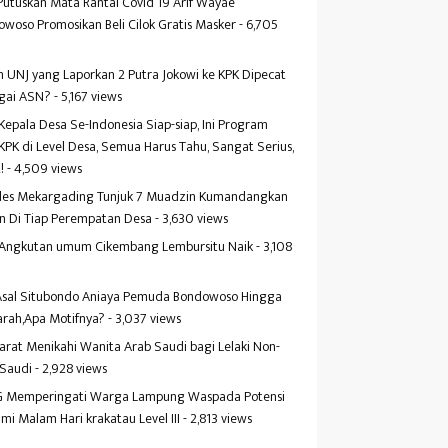
Putuskan Mata Rantai Covid 19 Arif Wayae
woso Promosikan Beli Cilok Gratis Masker
- 6,705
s
 UNJ yang Laporkan 2 Putra Jokowi ke KPK Dipecat
gai ASN?
- 5,167 views
Kepala Desa Se-Indonesia Siap-siap, Ini Program
KPK di Level Desa, Semua Harus Tahu, Sangat Serius,
!
- 4,509 views
es Mekargading Tunjuk 7 Muadzin Kumandangkan
n Di Tiap Perempatan Desa
- 3,630 views
f Angkutan umum Cikembang Lembursitu Naik
- 3,108
s
 Asal Situbondo Aniaya Pemuda Bondowoso Hingga
arah,Apa Motifnya?
- 3,037 views
yarat Menikahi Wanita Arab Saudi bagi Lelaki Non-
 Saudi
- 2,928 views
 Memperingati Warga Lampung Waspada Potensi
mi Malam Hari krakatau Level III
- 2,813 views