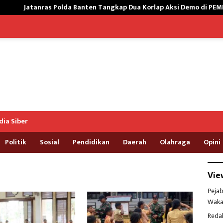
as Polda Banten Tangkap Dua Korlap Aksi Demo di PEMI AW, Kuasa H
ia Siber
Politik
Sosial
Pendidikan
Daerah
Olahraga
Opini
Vie
Pejab
Waka
Reda