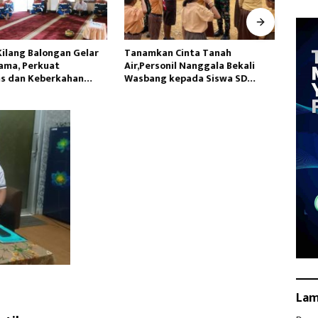
Kilang Balongan Gelar
Tanamkan Cinta Tanah
Hadap
ama, Perkuat
Air,Personil Nanggala Bekali
Lamp
as dan Keberkahan
Wasbang kepada Siswa SD
Pang
Tunas Sejahtera
La