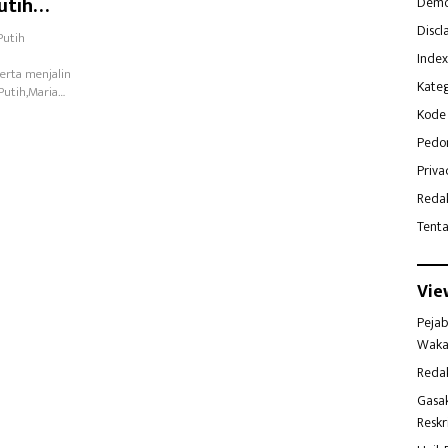
utih
Demo
Discl
Putih
Index
erta menjalin
Kateg
Putih,Maria…
Kode 
Pedo
Priva
Reda
Tent
Vie
Pejab
Waka
Reda
Gasa
Reskr