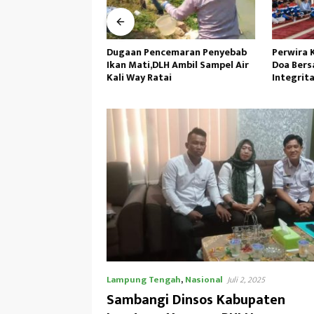
lda Banten Tangkap
Dugaan Pencemaran Penyebab
Perwira 
ksi Demo di PEMI
Ikan Mati,DLH Ambil Sampel Air
Doa Bers
ukum Minta Proses
Kali Way Ratai
Integrit
sional
Operasi
Lampung Tengah
,
Nasional
Juli 2, 2025
Sambangi Dinsos Kabupaten