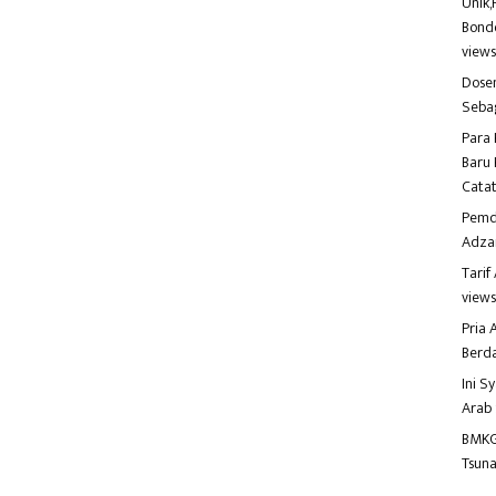
Unik,
Bondo
view
Dosen
Seba
Para 
Baru 
Catat
Pemd
Adza
Tari
view
Pria
Berd
Ini S
Arab
BMKG
Tsuna