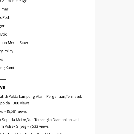
 2 – Home Page
aimer
s Post
ori
Etik
man Media Siber
cy Policy
ksi
ang Kami
ws
at di Polda Lampung Alami Pergantian,Termasuk
polda
- 388 views
ksi
- 18,581 views
k Sepeda Motor,Dua Tersangka Diamankan Unit
im Polsek Sliyeg
- 7,532 views