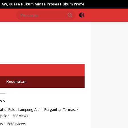
ukum Minta Proses Hukum Profesional
Dugaan Pencemaran Pe
Kesehatan
ws
at di Polda Lampung Alami Pergantian,Termasuk
polda
- 388 views
ksi
- 18,581 views