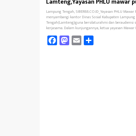
Lamteng,Yayasan PHLU mawar p
Beraudiensi
Lampung Tengah, SIBER88.CO.ID_Yayasan PHLU Mawar 
menyambangi kantor Dinas Sosial Kabupaten Lampung
Tengah(Lamteng)guna bersilaturahmi dan beraudiensi s
kerjasama. Dalam kunjungannya, ketua yayasan Mawar 
Fa
M
E
Sh
ce
as
m
ar
b
to
ail
e
oo
d
k
o
n