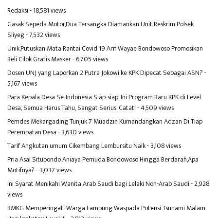
Redaksi
- 18,581 views
Gasak Sepeda Motor,Dua Tersangka Diamankan Unit Reskrim Polsek
Sliyeg
- 7,532 views
Unik,Putuskan Mata Rantai Covid 19 Arif Wayae Bondowoso Promosikan
Beli Cilok Gratis Masker
- 6,705 views
Dosen UNJ yang Laporkan 2 Putra Jokowi ke KPK Dipecat Sebagai ASN?
-
5,167 views
Para Kepala Desa Se-Indonesia Siap-siap, Ini Program Baru KPK di Level
Desa, Semua Harus Tahu, Sangat Serius, Catat!
- 4,509 views
Pemdes Mekargading Tunjuk 7 Muadzin Kumandangkan Adzan Di Tiap
Perempatan Desa
- 3,630 views
Tarif Angkutan umum Cikembang Lembursitu Naik
- 3,108 views
Pria Asal Situbondo Aniaya Pemuda Bondowoso Hingga Berdarah,Apa
Motifnya?
- 3,037 views
Ini Syarat Menikahi Wanita Arab Saudi bagi Lelaki Non-Arab Saudi
- 2,928
views
BMKG Memperingati Warga Lampung Waspada Potensi Tsunami Malam