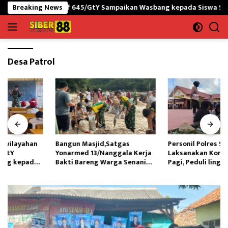
Langsung
RI-PNG yonif 645/GtY Sampaikan Wasbang kepada Siswa SDN Gunun
Breaking News
ke
konten
Desa Patrol
Bangun Masjid,Satgas
Personil Polres Sinjai
Yonarmed 13/Nanggala Kerja
Laksanakan Korvei Usai Apel
Bakti Bareng Warga Senaning
Pagi, Peduli lingkungan
Ambil Pasir Sungai