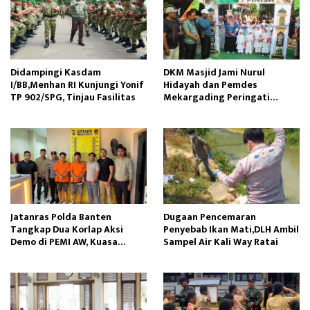
Didampingi Kasdam
DKM Masjid Jami Nurul
I/BB,Menhan RI Kunjungi Yonif
Hidayah dan Pemdes
TP 902/SPG, Tinjau Fasilitas
Mekargading Peringati
Maulid Nabi Muhammad
Jatanras Polda Banten
Dugaan Pencemaran
Tangkap Dua Korlap Aksi
Penyebab Ikan Mati,DLH Ambil
Demo di PEMI AW, Kuasa
Sampel Air Kali Way Ratai
Hukum Minta Proses Hukum
Profesional