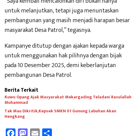
“Saya kembali mencalonkan diri bukan hanya
untuk melanjutkan, tetapi juga menuntaskan
pembangunan yang masih menjadi harapan besar
masyarakat Desa Patrol,” tegasnya.
Kampanye ditutup dengan ajakan kepada warga
untuk menggunakan hak pilihnya dengan bijak
pada 10 Desember 2025, demi keberlanjutan
pembangunan Desa Patrol.
Berita Terkait
Kuwu Opang Ajak Masyarakat Mekargading Teladani Rasulallah
Muhammad
Tak Mau Dikritik,Kepsek SMKN 01 Gunung Labuhan Akan
Hengkang
Fa
M
E
Sh