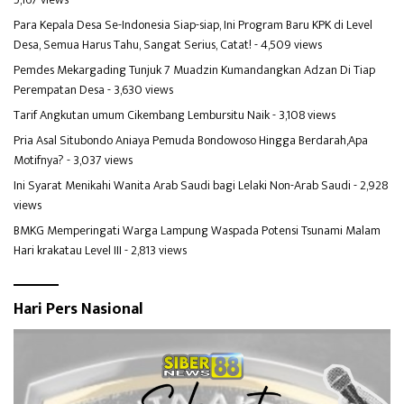
Para Kepala Desa Se-Indonesia Siap-siap, Ini Program Baru KPK di Level
Desa, Semua Harus Tahu, Sangat Serius, Catat!
- 4,509 views
Pemdes Mekargading Tunjuk 7 Muadzin Kumandangkan Adzan Di Tiap
Perempatan Desa
- 3,630 views
Tarif Angkutan umum Cikembang Lembursitu Naik
- 3,108 views
Pria Asal Situbondo Aniaya Pemuda Bondowoso Hingga Berdarah,Apa
Motifnya?
- 3,037 views
Ini Syarat Menikahi Wanita Arab Saudi bagi Lelaki Non-Arab Saudi
- 2,928
views
BMKG Memperingati Warga Lampung Waspada Potensi Tsunami Malam
Hari krakatau Level III
- 2,813 views
Hari Pers Nasional