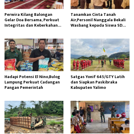
Perwira Kilang Balongan
Tanamkan Cinta Tanah
Gelar Doa Bersama, Perkuat
Air,Personil Nanggala Bekali
Integritas dan Keberkahan
Wasbang kepada Siswa SD
Operasi
Tunas Sejahtera
Hadapi Potensi El Nino,Bulog
Satgas Yonif 645/GTY Latih
Lampung Perkuat Cadangan
dan Siapkan Paskibraka
Pangan Pemerintah
Kabupaten Yalimo