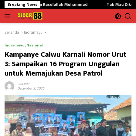
Langsung
ani Rasulallah Muhammad
Breaking News
Tak Mau Dikritik,Kepsek SMKN 0
ke
konten
Beranda
Indramayu
Indramayu
,
Nasional
Kampanye Calwu Karnali Nomor Urut
3: Sampaikan 16 Program Unggulan
untuk Memajukan Desa Patrol
SIBER88
Desember 3, 2025