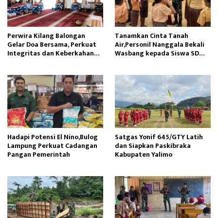
Perwira Kilang Balongan
Tanamkan Cinta Tanah
Gelar Doa Bersama, Perkuat
Air,Personil Nanggala Bekali
Integritas dan Keberkahan
Wasbang kepada Siswa SD
Operasi
Tunas Sejahtera
Hadapi Potensi El Nino,Bulog
Satgas Yonif 645/GTY Latih
Lampung Perkuat Cadangan
dan Siapkan Paskibraka
Pangan Pemerintah
Kabupaten Yalimo