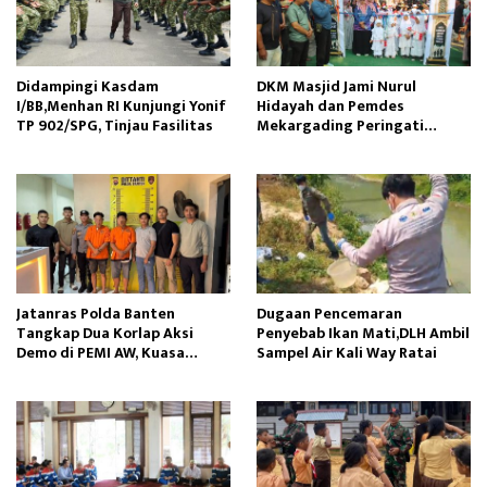
Didampingi Kasdam
DKM Masjid Jami Nurul
I/BB,Menhan RI Kunjungi Yonif
Hidayah dan Pemdes
TP 902/SPG, Tinjau Fasilitas
Mekargading Peringati
Maulid Nabi Muhammad
Jatanras Polda Banten
Dugaan Pencemaran
Tangkap Dua Korlap Aksi
Penyebab Ikan Mati,DLH Ambil
Demo di PEMI AW, Kuasa
Sampel Air Kali Way Ratai
Hukum Minta Proses Hukum
Profesional