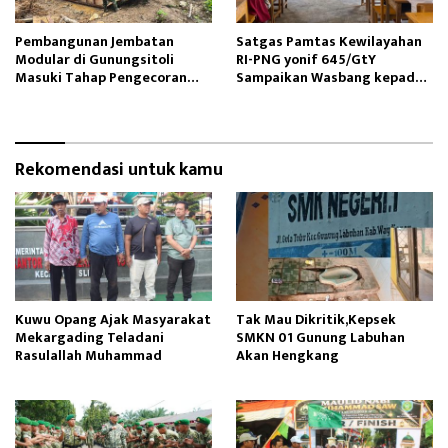
Pembangunan Jembatan
Satgas Pamtas Kewilayahan
Modular di Gunungsitoli
RI-PNG yonif 645/GtY
Masuki Tahap Pengecoran
Sampaikan Wasbang kepada
Abutmen
Siswa SDN Gunung Susu
Rekomendasi untuk kamu
Kuwu Opang Ajak Masyarakat
Tak Mau Dikritik,Kepsek
Mekargading Teladani
SMKN 01 Gunung Labuhan
Rasulallah Muhammad
Akan Hengkang