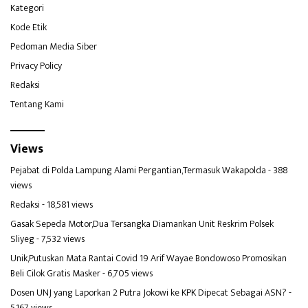
Kategori
Kode Etik
Pedoman Media Siber
Privacy Policy
Redaksi
Tentang Kami
Views
Pejabat di Polda Lampung Alami Pergantian,Termasuk Wakapolda
- 388
views
Redaksi
- 18,581 views
Gasak Sepeda Motor,Dua Tersangka Diamankan Unit Reskrim Polsek
Sliyeg
- 7,532 views
Unik,Putuskan Mata Rantai Covid 19 Arif Wayae Bondowoso Promosikan
Beli Cilok Gratis Masker
- 6,705 views
Dosen UNJ yang Laporkan 2 Putra Jokowi ke KPK Dipecat Sebagai ASN?
-
5,167 views