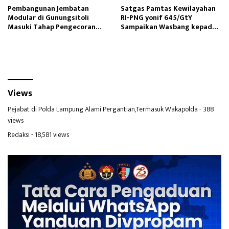
Pembangunan Jembatan
Satgas Pamtas Kewilayahan
Modular di Gunungsitoli
RI-PNG yonif 645/GtY
Masuki Tahap Pengecoran
Sampaikan Wasbang kepada
Abutmen
Siswa SDN Gunung Susu
Views
Pejabat di Polda Lampung Alami Pergantian,Termasuk Wakapolda
- 388
views
Redaksi
- 18,581 views