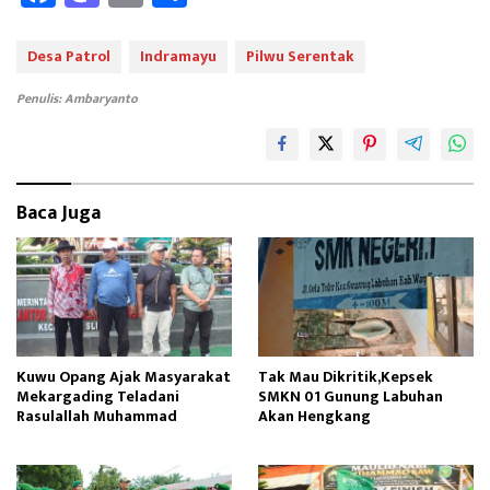
ce
as
m
ar
b
to
ail
e
Desa Patrol
Indramayu
Pilwu Serentak
oo
d
Penulis: Ambaryanto
k
o
n
Baca Juga
Kuwu Opang Ajak Masyarakat
Tak Mau Dikritik,Kepsek
Mekargading Teladani
SMKN 01 Gunung Labuhan
Rasulallah Muhammad
Akan Hengkang