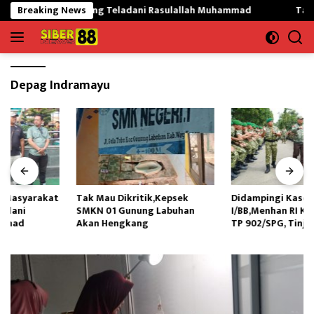
Langsung
 Mekargading Teladani Rasulallah Muhammad
Breaking News
Tak Mau Dik
ke
konten
Depag Indramayu
Tak Mau Dikritik,Kepsek
Didampingi Kasdam
SMKN 01 Gunung Labuhan
I/BB,Menhan RI Kunjungi Yonif
Akan Hengkang
TP 902/SPG, Tinjau Fasilitas