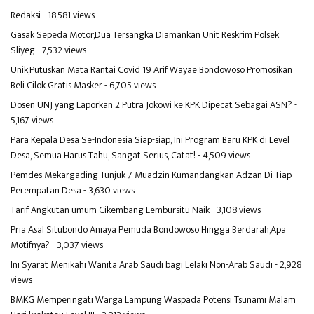
Redaksi
- 18,581 views
Gasak Sepeda Motor,Dua Tersangka Diamankan Unit Reskrim Polsek
Sliyeg
- 7,532 views
Unik,Putuskan Mata Rantai Covid 19 Arif Wayae Bondowoso Promosikan
Beli Cilok Gratis Masker
- 6,705 views
Dosen UNJ yang Laporkan 2 Putra Jokowi ke KPK Dipecat Sebagai ASN?
-
5,167 views
Para Kepala Desa Se-Indonesia Siap-siap, Ini Program Baru KPK di Level
Desa, Semua Harus Tahu, Sangat Serius, Catat!
- 4,509 views
Pemdes Mekargading Tunjuk 7 Muadzin Kumandangkan Adzan Di Tiap
Perempatan Desa
- 3,630 views
Tarif Angkutan umum Cikembang Lembursitu Naik
- 3,108 views
Pria Asal Situbondo Aniaya Pemuda Bondowoso Hingga Berdarah,Apa
Motifnya?
- 3,037 views
Ini Syarat Menikahi Wanita Arab Saudi bagi Lelaki Non-Arab Saudi
- 2,928
views
BMKG Memperingati Warga Lampung Waspada Potensi Tsunami Malam