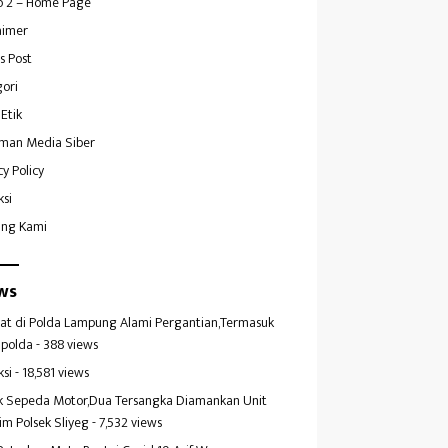
 2 – Home Page
aimer
s Post
ori
Etik
man Media Siber
cy Policy
ksi
ang Kami
ws
at di Polda Lampung Alami Pergantian,Termasuk
polda
- 388 views
ksi
- 18,581 views
k Sepeda Motor,Dua Tersangka Diamankan Unit
im Polsek Sliyeg
- 7,532 views