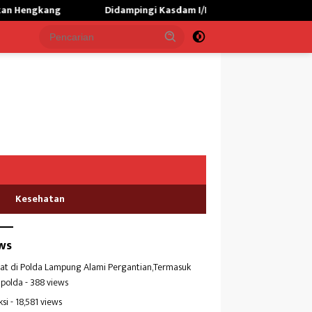
Didampingi Kasdam I/BB,Menhan RI Kunjungi Yonif TP 902/SP
Kesehatan
ws
at di Polda Lampung Alami Pergantian,Termasuk
polda
- 388 views
ksi
- 18,581 views