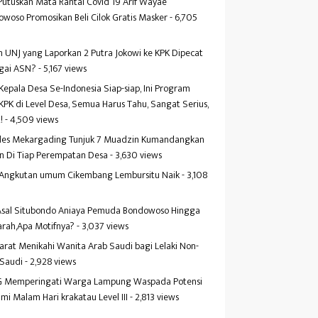
Putuskan Mata Rantai Covid 19 Arif Wayae
woso Promosikan Beli Cilok Gratis Masker
- 6,705
s
 UNJ yang Laporkan 2 Putra Jokowi ke KPK Dipecat
gai ASN?
- 5,167 views
Kepala Desa Se-Indonesia Siap-siap, Ini Program
KPK di Level Desa, Semua Harus Tahu, Sangat Serius,
!
- 4,509 views
es Mekargading Tunjuk 7 Muadzin Kumandangkan
n Di Tiap Perempatan Desa
- 3,630 views
f Angkutan umum Cikembang Lembursitu Naik
- 3,108
s
 Asal Situbondo Aniaya Pemuda Bondowoso Hingga
arah,Apa Motifnya?
- 3,037 views
yarat Menikahi Wanita Arab Saudi bagi Lelaki Non-
 Saudi
- 2,928 views
 Memperingati Warga Lampung Waspada Potensi
mi Malam Hari krakatau Level III
- 2,813 views