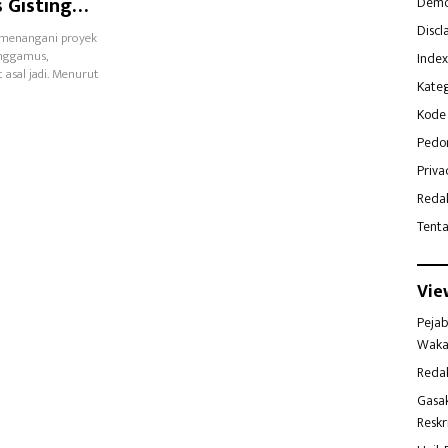
 Gisting
Demo
nis
Discl
 menangani proyek
anggamus,
Index
asal jadi. Menurut
Kateg
Kode 
Pedo
Priva
Reda
Tent
Vie
Pejab
Waka
Reda
Gasa
Reskr