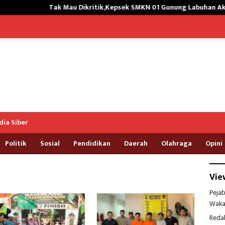
Tak Mau Dikritik,Kepsek SMKN 01 Gunung Labuhan Akan Hengkang
ia Siber
Politik
Sosial
Pendidikan
Daerah
Olahraga
Opini
Vie
Pejab
Waka
Reda