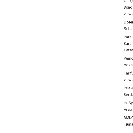
Unik,
Bondo
view
Dosen
Seba
Para 
Baru 
Catat
Pemd
Adza
Tari
view
Pria
Berd
Ini S
Arab
BMKG
Tsuna