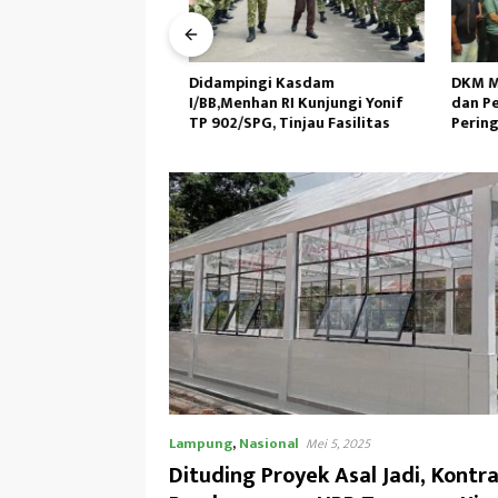
ritik,Kepsek SMKN
Didampingi Kasdam
DKM Masj
abuhan Akan
I/BB,Menhan RI Kunjungi Yonif
dan Pem
TP 902/SPG, Tinjau Fasilitas
Peringat
Muhamm
Lampung
,
Nasional
Mei 5, 2025
Dituding Proyek Asal Jadi, Kontr