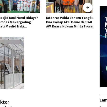
id Jami Nurul Hidayah
Jatanras Polda Banten Tangkap
Duga
des Mekargading
Dua Korlap Aksi Demo di PEMI
Ikan 
i Maulid Nabi
AW, Kuasa Hukum Minta Proses
Kali 
ad
Hukum Profesional
La
aktor