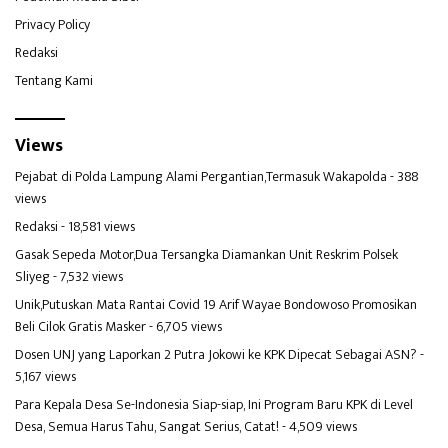
Privacy Policy
Redaksi
Tentang Kami
Views
Pejabat di Polda Lampung Alami Pergantian,Termasuk Wakapolda
- 388
views
Redaksi
- 18,581 views
Gasak Sepeda Motor,Dua Tersangka Diamankan Unit Reskrim Polsek
Sliyeg
- 7,532 views
Unik,Putuskan Mata Rantai Covid 19 Arif Wayae Bondowoso Promosikan
Beli Cilok Gratis Masker
- 6,705 views
Dosen UNJ yang Laporkan 2 Putra Jokowi ke KPK Dipecat Sebagai ASN?
-
5,167 views
Para Kepala Desa Se-Indonesia Siap-siap, Ini Program Baru KPK di Level
Desa, Semua Harus Tahu, Sangat Serius, Catat!
- 4,509 views