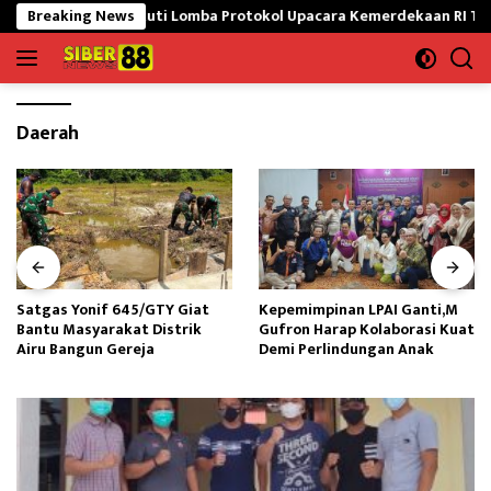
Langsung
aran Siap Ikuti Lomba Protokol Upacara Kemerdekaan RI Tingkat Nas
Breaking News
ke
konten
Daerah
Satgas Yonif 645/GTY Giat
Kepemimpinan LPAI Ganti,M
Bantu Masyarakat Distrik
Gufron Harap Kolaborasi Kuat
Airu Bangun Gereja ‎
Demi Perlindungan Anak