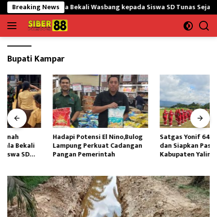
Langsung
nil Nanggala Bekali Wasbang kepada Siswa SD Tunas Sejahtera
Breaking News
ke
konten
Bupati Kampar
Hadapi Potensi El Nino,Bulog
Satgas Yonif 645/GTY Latih
Lampung Perkuat Cadangan
dan Siapkan Paskibraka
Pangan Pemerintah
Kabupaten Yalimo