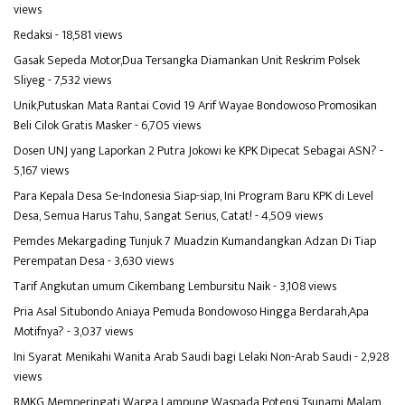
views
Redaksi
- 18,581 views
Gasak Sepeda Motor,Dua Tersangka Diamankan Unit Reskrim Polsek
Sliyeg
- 7,532 views
Unik,Putuskan Mata Rantai Covid 19 Arif Wayae Bondowoso Promosikan
Beli Cilok Gratis Masker
- 6,705 views
Dosen UNJ yang Laporkan 2 Putra Jokowi ke KPK Dipecat Sebagai ASN?
-
5,167 views
Para Kepala Desa Se-Indonesia Siap-siap, Ini Program Baru KPK di Level
Desa, Semua Harus Tahu, Sangat Serius, Catat!
- 4,509 views
Pemdes Mekargading Tunjuk 7 Muadzin Kumandangkan Adzan Di Tiap
Perempatan Desa
- 3,630 views
Tarif Angkutan umum Cikembang Lembursitu Naik
- 3,108 views
Pria Asal Situbondo Aniaya Pemuda Bondowoso Hingga Berdarah,Apa
Motifnya?
- 3,037 views
Ini Syarat Menikahi Wanita Arab Saudi bagi Lelaki Non-Arab Saudi
- 2,928
views
BMKG Memperingati Warga Lampung Waspada Potensi Tsunami Malam