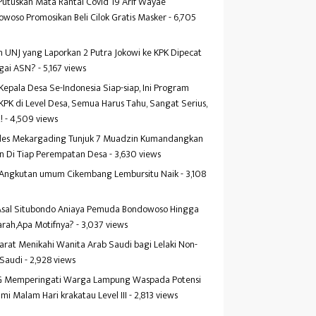
Putuskan Mata Rantai Covid 19 Arif Wayae
woso Promosikan Beli Cilok Gratis Masker
- 6,705
s
 UNJ yang Laporkan 2 Putra Jokowi ke KPK Dipecat
gai ASN?
- 5,167 views
Kepala Desa Se-Indonesia Siap-siap, Ini Program
KPK di Level Desa, Semua Harus Tahu, Sangat Serius,
!
- 4,509 views
es Mekargading Tunjuk 7 Muadzin Kumandangkan
n Di Tiap Perempatan Desa
- 3,630 views
f Angkutan umum Cikembang Lembursitu Naik
- 3,108
s
 Asal Situbondo Aniaya Pemuda Bondowoso Hingga
arah,Apa Motifnya?
- 3,037 views
yarat Menikahi Wanita Arab Saudi bagi Lelaki Non-
 Saudi
- 2,928 views
 Memperingati Warga Lampung Waspada Potensi
mi Malam Hari krakatau Level III
- 2,813 views