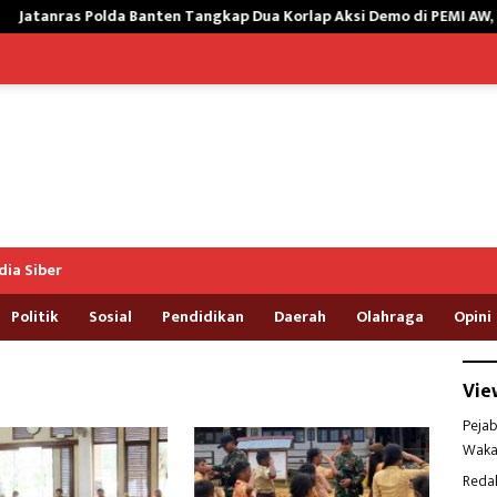
olda Banten Tangkap Dua Korlap Aksi Demo di PEMI AW, Kuasa Hukum
ia Siber
Politik
Sosial
Pendidikan
Daerah
Olahraga
Opini
Vie
Pejab
Waka
Reda