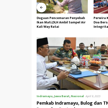
lda Banten Tangkap
Dugaan Pencemaran Penyebab
Perwira 
ksi Demo di PEMI
Ikan Mati,DLH Ambil Sampel Air
Doa Bers
ukum Minta Proses
Kali Way Ratai
Integrit
sional
Operasi
Indramayu
,
Jawa Barat
,
Nasional
April 9, 2025
Pemkab Indramayu, Bulog dan TN