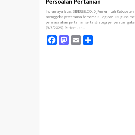
Persoalan Pertanian
Indramayu Jabar, SIBER88.CO.ID_Pemerintah Kabupaten
menggelar pertemuan bersama Bulog dan TNI guna me
permasalahan pertanian serta strategi penyerapan gaba
(9/3/2025). Pertemuan…
Fa
M
E
Sh
ce
as
m
ar
b
to
ail
e
oo
d
k
o
n