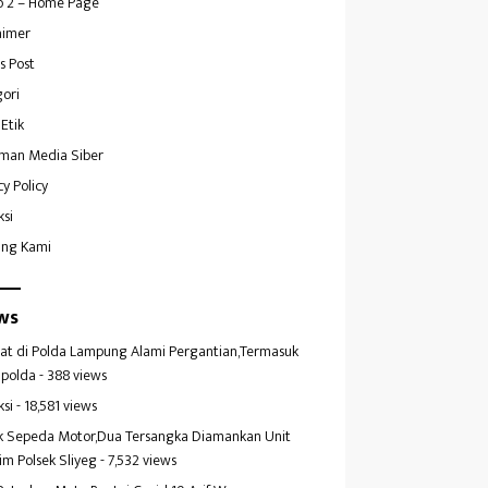
 2 – Home Page
aimer
s Post
ori
Etik
man Media Siber
cy Policy
ksi
ang Kami
ws
at di Polda Lampung Alami Pergantian,Termasuk
polda
- 388 views
ksi
- 18,581 views
k Sepeda Motor,Dua Tersangka Diamankan Unit
im Polsek Sliyeg
- 7,532 views