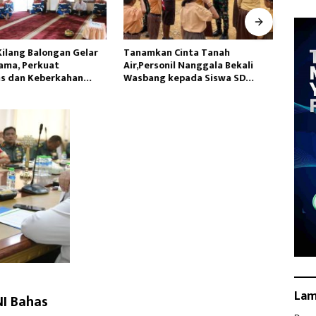
Kilang Balongan Gelar
Tanamkan Cinta Tanah
Hadap
ama, Perkuat
Air,Personil Nanggala Bekali
Lamp
as dan Keberkahan
Wasbang kepada Siswa SD
Pang
Tunas Sejahtera
La
I Bahas