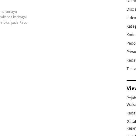
Demo
Discl
 Indramayu
mbahas berbagai
Index
h lokal pada Rabu
Kateg
Kode 
Pedo
Priva
Reda
Tent
Vie
Pejab
Waka
Reda
Gasa
Reskr