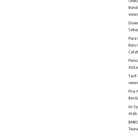
Unik,
Bondo
view
Dosen
Seba
Para 
Baru 
Catat
Pemd
Adza
Tari
view
Pria
Berd
Ini S
Arab
BMKG
Tsuna