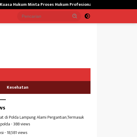
 Minta Proses Hukum Profesional
Dugaan Pencemaran Penyeb
Kesehatan
ws
at di Polda Lampung Alami Pergantian,Termasuk
polda
- 388 views
ksi
- 18,581 views