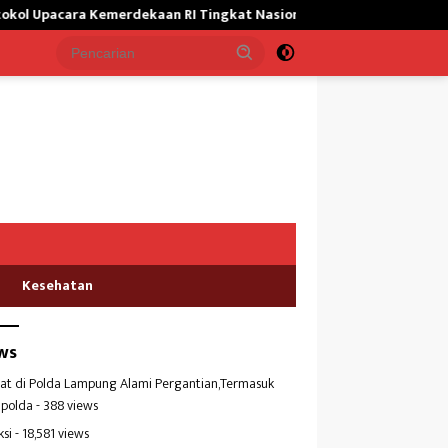
ra Kemerdekaan RI Tingkat Nasional
Satgas Yonif 645/GTY G
Kesehatan
ws
at di Polda Lampung Alami Pergantian,Termasuk
polda
- 388 views
ksi
- 18,581 views