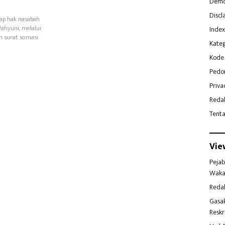
Demo
Discl
dap hak nasabah
ahyuni, melalui
Index
n surat somasi
Kateg
Kode 
Pedo
Priva
Reda
Tent
Vie
Pejab
Waka
Reda
Gasa
Reskr