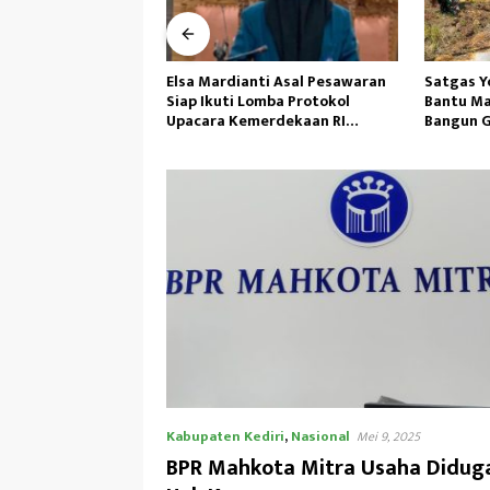
ti Asal Pesawaran
Satgas Yonif 645/GTY Giat
Kepemimp
omba Protokol
Bantu Masyarakat Distrik Airu
Gufron H
erdekaan RI
Bangun Gereja ‎
Demi Per
ional
Kabupaten Kediri
,
Nasional
Mei 9, 2025
BPR Mahkota Mitra Usaha Didug