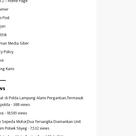
 2 – Home Page
aimer
s Post
ori
Etik
man Media Siber
cy Policy
ksi
ang Kami
ws
at di Polda Lampung Alami Pergantian,Termasuk
polda
- 388 views
ksi
- 18,581 views
k Sepeda Motor,Dua Tersangka Diamankan Unit
im Polsek Sliyeg
- 7,532 views