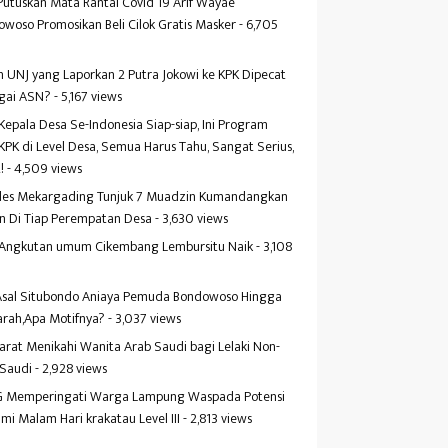
Putuskan Mata Rantai Covid 19 Arif Wayae
woso Promosikan Beli Cilok Gratis Masker
- 6,705
s
 UNJ yang Laporkan 2 Putra Jokowi ke KPK Dipecat
gai ASN?
- 5,167 views
Kepala Desa Se-Indonesia Siap-siap, Ini Program
KPK di Level Desa, Semua Harus Tahu, Sangat Serius,
!
- 4,509 views
es Mekargading Tunjuk 7 Muadzin Kumandangkan
n Di Tiap Perempatan Desa
- 3,630 views
f Angkutan umum Cikembang Lembursitu Naik
- 3,108
s
 Asal Situbondo Aniaya Pemuda Bondowoso Hingga
arah,Apa Motifnya?
- 3,037 views
yarat Menikahi Wanita Arab Saudi bagi Lelaki Non-
 Saudi
- 2,928 views
 Memperingati Warga Lampung Waspada Potensi
mi Malam Hari krakatau Level III
- 2,813 views