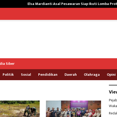
Elsa Mardianti Asal Pesawaran Siap Ikuti Lomba Protokol Upaca
ia Siber
Politik
Sosial
Pendidikan
Daerah
Olahraga
Opini
Vie
Pejab
Waka
Reda