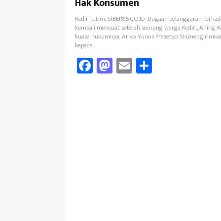
Hak Konsumen
Kediri Jatim, SIBER88.CO.ID_Dugaan pelanggaran terha
kembali mencuat setelah seorang warga Kediri, Aning W
kuasa hukumnya, Arivo Yunus Prasetyo SH,mengirimka
kepada…
Fa
M
E
Sh
ce
as
m
ar
b
to
ail
e
oo
d
k
o
n