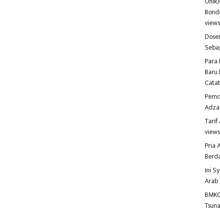
Unik,
Bondo
view
Dosen
Seba
Para 
Baru 
Catat
Pemd
Adza
Tari
view
Pria
Berd
Ini S
Arab
BMKG
Tsuna