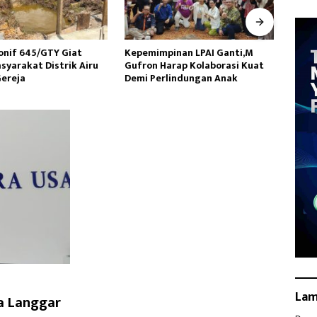
inan LPAI Ganti,M
Wakasad Tekankan Pentingnya
Danr
arap Kolaborasi Kuat
Komunikasi kepada
Ziara
lindungan Anak
Dansatkowil
HUT k
La
a Langgar