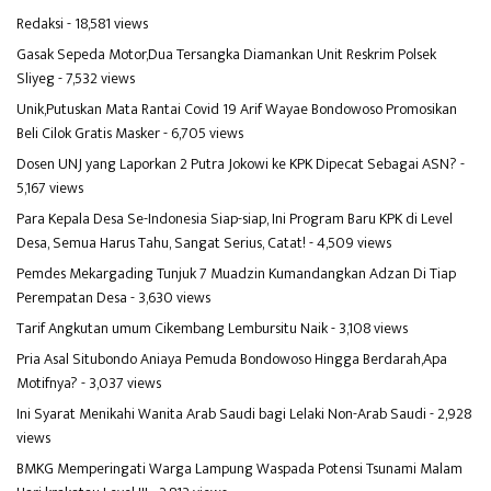
Redaksi
- 18,581 views
Gasak Sepeda Motor,Dua Tersangka Diamankan Unit Reskrim Polsek
Sliyeg
- 7,532 views
Unik,Putuskan Mata Rantai Covid 19 Arif Wayae Bondowoso Promosikan
Beli Cilok Gratis Masker
- 6,705 views
Dosen UNJ yang Laporkan 2 Putra Jokowi ke KPK Dipecat Sebagai ASN?
-
5,167 views
Para Kepala Desa Se-Indonesia Siap-siap, Ini Program Baru KPK di Level
Desa, Semua Harus Tahu, Sangat Serius, Catat!
- 4,509 views
Pemdes Mekargading Tunjuk 7 Muadzin Kumandangkan Adzan Di Tiap
Perempatan Desa
- 3,630 views
Tarif Angkutan umum Cikembang Lembursitu Naik
- 3,108 views
Pria Asal Situbondo Aniaya Pemuda Bondowoso Hingga Berdarah,Apa
Motifnya?
- 3,037 views
Ini Syarat Menikahi Wanita Arab Saudi bagi Lelaki Non-Arab Saudi
- 2,928
views
BMKG Memperingati Warga Lampung Waspada Potensi Tsunami Malam