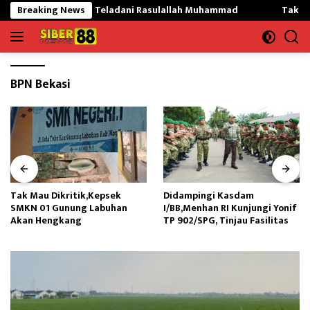
Langsung
ekargading Teladani Rasulallah Muhammad
Breaking News
Tak Mau Dikri
ke
konten
BPN Bekasi
Tak Mau Dikritik,Kepsek
Didampingi Kasdam
SMKN 01 Gunung Labuhan
I/BB,Menhan RI Kunjungi Yonif
Akan Hengkang
TP 902/SPG, Tinjau Fasilitas