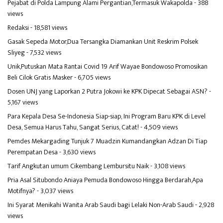
Pejabat di Polda Lampung Alami Pergantian,Termasuk Wakapolda
- 388
views
Redaksi
- 18,581 views
Gasak Sepeda Motor,Dua Tersangka Diamankan Unit Reskrim Polsek
Sliyeg
- 7,532 views
Unik,Putuskan Mata Rantai Covid 19 Arif Wayae Bondowoso Promosikan
Beli Cilok Gratis Masker
- 6,705 views
Dosen UNJ yang Laporkan 2 Putra Jokowi ke KPK Dipecat Sebagai ASN?
-
5,167 views
Para Kepala Desa Se-Indonesia Siap-siap, Ini Program Baru KPK di Level
Desa, Semua Harus Tahu, Sangat Serius, Catat!
- 4,509 views
Pemdes Mekargading Tunjuk 7 Muadzin Kumandangkan Adzan Di Tiap
Perempatan Desa
- 3,630 views
Tarif Angkutan umum Cikembang Lembursitu Naik
- 3,108 views
Pria Asal Situbondo Aniaya Pemuda Bondowoso Hingga Berdarah,Apa
Motifnya?
- 3,037 views
Ini Syarat Menikahi Wanita Arab Saudi bagi Lelaki Non-Arab Saudi
- 2,928
views