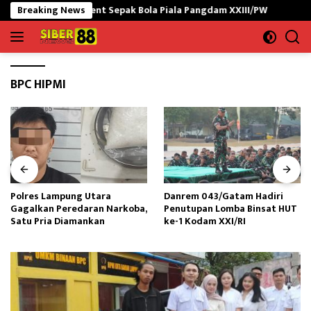
Langsung
a Turnament Sepak Bola Piala Pangdam XXIII/PW
Breaking News
Polres La
ke
konten
BPC HIPMI
Polres Lampung Utara
Danrem 043/Gatam Hadiri
Gagalkan Peredaran Narkoba,
Penutupan Lomba Binsat HUT
Satu Pria Diamankan
ke-1 Kodam XXI/RI