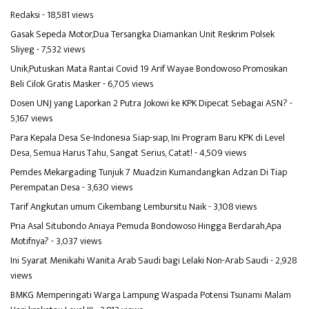
Redaksi
- 18,581 views
Gasak Sepeda Motor,Dua Tersangka Diamankan Unit Reskrim Polsek
Sliyeg
- 7,532 views
Unik,Putuskan Mata Rantai Covid 19 Arif Wayae Bondowoso Promosikan
Beli Cilok Gratis Masker
- 6,705 views
Dosen UNJ yang Laporkan 2 Putra Jokowi ke KPK Dipecat Sebagai ASN?
-
5,167 views
Para Kepala Desa Se-Indonesia Siap-siap, Ini Program Baru KPK di Level
Desa, Semua Harus Tahu, Sangat Serius, Catat!
- 4,509 views
Pemdes Mekargading Tunjuk 7 Muadzin Kumandangkan Adzan Di Tiap
Perempatan Desa
- 3,630 views
Tarif Angkutan umum Cikembang Lembursitu Naik
- 3,108 views
Pria Asal Situbondo Aniaya Pemuda Bondowoso Hingga Berdarah,Apa
Motifnya?
- 3,037 views
Ini Syarat Menikahi Wanita Arab Saudi bagi Lelaki Non-Arab Saudi
- 2,928
views
BMKG Memperingati Warga Lampung Waspada Potensi Tsunami Malam