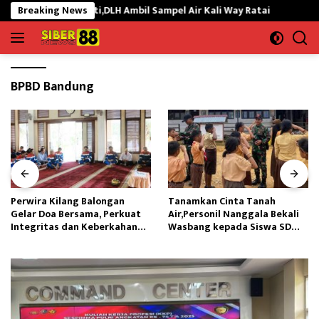
Langsung
ab Ikan Mati,DLH Ambil Sampel Air Kali Way Ratai
Breaking News
Perwira 
ke
konten
BPBD Bandung
Perwira Kilang Balongan
Tanamkan Cinta Tanah
Gelar Doa Bersama, Perkuat
Air,Personil Nanggala Bekali
Integritas dan Keberkahan
Wasbang kepada Siswa SD
Operasi
Tunas Sejahtera