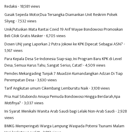
Redaksi
- 18,581 views
Gasak Sepeda Motor,Dua Tersangka Diamankan Unit Reskrim Polsek
Sliyeg
- 7,532 views
Unik,Putuskan Mata Rantai Covid 19 Arif Wayae Bondowoso Promosikan
Beli Cilok Gratis Masker
- 6,705 views
Dosen UNJ yang Laporkan 2 Putra Jokowi ke KPK Dipecat Sebagai ASN?
-
5,167 views
Para Kepala Desa Se-Indonesia Siap-siap, Ini Program Baru KPK di Level
Desa, Semua Harus Tahu, Sangat Serius, Catat!
- 4,509 views
Pemdes Mekargading Tunjuk 7 Muadzin Kumandangkan Adzan Di Tiap
Perempatan Desa
- 3,630 views
Tarif Angkutan umum Cikembang Lembursitu Naik
- 3,108 views
Pria Asal Situbondo Aniaya Pemuda Bondowoso Hingga Berdarah,Apa
Motifnya?
- 3,037 views
Ini Syarat Menikahi Wanita Arab Saudi bagi Lelaki Non-Arab Saudi
- 2,928
views
BMKG Memperingati Warga Lampung Waspada Potensi Tsunami Malam