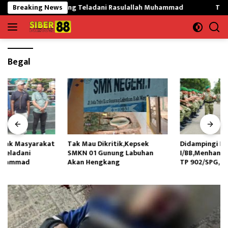
Langsung
 Mekargading Teladani Rasulallah Muhammad
Breaking News
Tak Mau Dik
ke
konten
Begal
Tak Mau Dikritik,Kepsek
Didampingi Kasdam
SMKN 01 Gunung Labuhan
I/BB,Menhan RI Kunjungi Yonif
Akan Hengkang
TP 902/SPG, Tinjau Fasilitas