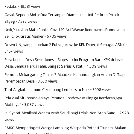
Redaksi
- 18,581 views
Gasak Sepeda Motor,Dua Tersangka Diamankan Unit Reskrim Polsek
Sliyeg
- 7,532 views
Unik,Putuskan Mata Rantai Covid 19 Arif Wayae Bondowoso Promosikan
Beli Cilok Gratis Masker
- 6,705 views
Dosen UNJ yang Laporkan 2 Putra Jokowi ke KPK Dipecat Sebagai ASN?
-
5,167 views
Para Kepala Desa Se-Indonesia Siap-siap, Ini Program Baru KPK di Level
Desa, Semua Harus Tahu, Sangat Serius, Catat!
- 4,509 views
Pemdes Mekargading Tunjuk 7 Muadzin Kumandangkan Adzan Di Tiap
Perempatan Desa
- 3,630 views
Tarif Angkutan umum Cikembang Lembursitu Naik
- 3,108 views
Pria Asal Situbondo Aniaya Pemuda Bondowoso Hingga Berdarah,Apa
Motifnya?
- 3,037 views
Ini Syarat Menikahi Wanita Arab Saudi bagi Lelaki Non-Arab Saudi
- 2,928
views
BMKG Memperingati Warga Lampung Waspada Potensi Tsunami Malam