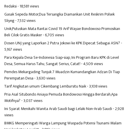
Redaksi
- 18,581 views
Gasak Sepeda Motor,Dua Tersangka Diamankan Unit Reskrim Polsek
Sliyeg
- 7,532 views
Unik,Putuskan Mata Rantai Covid 19 Arif Wayae Bondowoso Promosikan
Beli Cilok Gratis Masker
- 6,705 views
Dosen UNJ yang Laporkan 2 Putra Jokowi ke KPK Dipecat Sebagai ASN?
-
5,167 views
Para Kepala Desa Se-Indonesia Siap-siap, Ini Program Baru KPK di Level
Desa, Semua Harus Tahu, Sangat Serius, Catat!
- 4,509 views
Pemdes Mekargading Tunjuk 7 Muadzin Kumandangkan Adzan Di Tiap
Perempatan Desa
- 3,630 views
Tarif Angkutan umum Cikembang Lembursitu Naik
- 3,108 views
Pria Asal Situbondo Aniaya Pemuda Bondowoso Hingga Berdarah,Apa
Motifnya?
- 3,037 views
Ini Syarat Menikahi Wanita Arab Saudi bagi Lelaki Non-Arab Saudi
- 2,928
views
BMKG Memperingati Warga Lampung Waspada Potensi Tsunami Malam