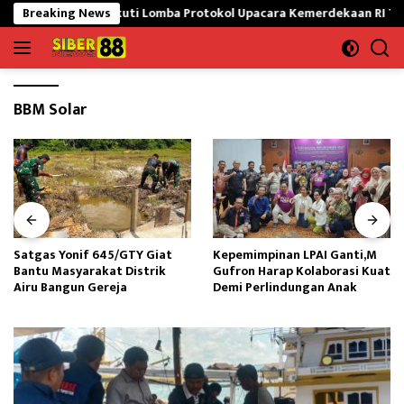
Langsung
waran Siap Ikuti Lomba Protokol Upacara Kemerdekaan RI Tingkat N
Breaking News
ke
konten
BBM Solar
Satgas Yonif 645/GTY Giat
Kepemimpinan LPAI Ganti,M
Bantu Masyarakat Distrik
Gufron Harap Kolaborasi Kuat
Airu Bangun Gereja ‎
Demi Perlindungan Anak