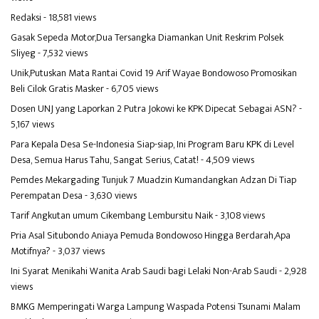
Redaksi
- 18,581 views
Gasak Sepeda Motor,Dua Tersangka Diamankan Unit Reskrim Polsek
Sliyeg
- 7,532 views
Unik,Putuskan Mata Rantai Covid 19 Arif Wayae Bondowoso Promosikan
Beli Cilok Gratis Masker
- 6,705 views
Dosen UNJ yang Laporkan 2 Putra Jokowi ke KPK Dipecat Sebagai ASN?
-
5,167 views
Para Kepala Desa Se-Indonesia Siap-siap, Ini Program Baru KPK di Level
Desa, Semua Harus Tahu, Sangat Serius, Catat!
- 4,509 views
Pemdes Mekargading Tunjuk 7 Muadzin Kumandangkan Adzan Di Tiap
Perempatan Desa
- 3,630 views
Tarif Angkutan umum Cikembang Lembursitu Naik
- 3,108 views
Pria Asal Situbondo Aniaya Pemuda Bondowoso Hingga Berdarah,Apa
Motifnya?
- 3,037 views
Ini Syarat Menikahi Wanita Arab Saudi bagi Lelaki Non-Arab Saudi
- 2,928
views
BMKG Memperingati Warga Lampung Waspada Potensi Tsunami Malam