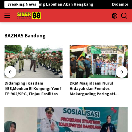
Langsung
SMKN 01 Gunung Labuhan Akan Hengkang
Breaking News
Didampingi Kasdam 
ke
konten
BAZNAS Bandung
Didampingi Kasdam
DKM Masjid Jami Nurul
I/BB,Menhan RI Kunjungi Yonif
Hidayah dan Pemdes
TP 902/SPG, Tinjau Fasilitas
Mekargading Peringati
Maulid Nabi Muhammad