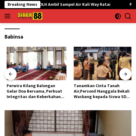
Langsung
Ikan Mati,DLH Ambil Sampel Air Kali Way Ratai
Breaking News
Perwira Kil
ke
konten
Babinsa
Perwira Kilang Balongan
Tanamkan Cinta Tanah
Gelar Doa Bersama, Perkuat
Air,Personil Nanggala Bekali
Integritas dan Keberkahan
Wasbang kepada Siswa SD
Operasi
Tunas Sejahtera