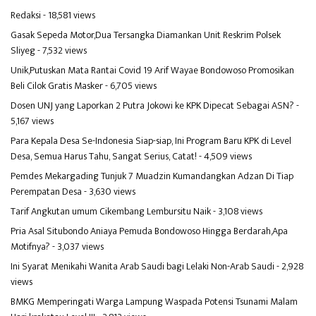
Redaksi
- 18,581 views
Gasak Sepeda Motor,Dua Tersangka Diamankan Unit Reskrim Polsek
Sliyeg
- 7,532 views
Unik,Putuskan Mata Rantai Covid 19 Arif Wayae Bondowoso Promosikan
Beli Cilok Gratis Masker
- 6,705 views
Dosen UNJ yang Laporkan 2 Putra Jokowi ke KPK Dipecat Sebagai ASN?
-
5,167 views
Para Kepala Desa Se-Indonesia Siap-siap, Ini Program Baru KPK di Level
Desa, Semua Harus Tahu, Sangat Serius, Catat!
- 4,509 views
Pemdes Mekargading Tunjuk 7 Muadzin Kumandangkan Adzan Di Tiap
Perempatan Desa
- 3,630 views
Tarif Angkutan umum Cikembang Lembursitu Naik
- 3,108 views
Pria Asal Situbondo Aniaya Pemuda Bondowoso Hingga Berdarah,Apa
Motifnya?
- 3,037 views
Ini Syarat Menikahi Wanita Arab Saudi bagi Lelaki Non-Arab Saudi
- 2,928
views
BMKG Memperingati Warga Lampung Waspada Potensi Tsunami Malam