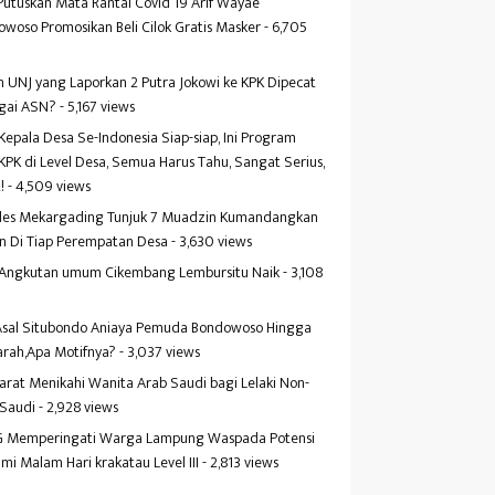
Putuskan Mata Rantai Covid 19 Arif Wayae
woso Promosikan Beli Cilok Gratis Masker
- 6,705
s
 UNJ yang Laporkan 2 Putra Jokowi ke KPK Dipecat
gai ASN?
- 5,167 views
Kepala Desa Se-Indonesia Siap-siap, Ini Program
KPK di Level Desa, Semua Harus Tahu, Sangat Serius,
!
- 4,509 views
es Mekargading Tunjuk 7 Muadzin Kumandangkan
n Di Tiap Perempatan Desa
- 3,630 views
f Angkutan umum Cikembang Lembursitu Naik
- 3,108
s
 Asal Situbondo Aniaya Pemuda Bondowoso Hingga
arah,Apa Motifnya?
- 3,037 views
yarat Menikahi Wanita Arab Saudi bagi Lelaki Non-
 Saudi
- 2,928 views
 Memperingati Warga Lampung Waspada Potensi
mi Malam Hari krakatau Level III
- 2,813 views