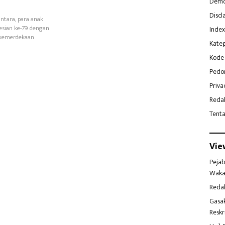
Demo
Discl
ntara, para anak
sian ke-79 dengan
Index
i kemerdekaan
Kateg
Kode 
Pedo
Priva
Reda
Tent
Vie
Pejab
Waka
Reda
Gasa
Reskr