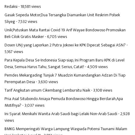
Redaksi
- 18,581 views
Gasak Sepeda Motor,Dua Tersangka Diamankan Unit Reskrim Polsek
Sliyeg
- 7,532 views
Unik,Putuskan Mata Rantai Covid 19 Arif Wayae Bondowoso Promosikan
Beli Cilok Gratis Masker
- 6,705 views
Dosen UNJ yang Laporkan 2 Putra Jokowi ke KPK Dipecat Sebagai ASN?
-
5,167 views
Para Kepala Desa Se-Indonesia Siap-siap, Ini Program Baru KPK di Level
Desa, Semua Harus Tahu, Sangat Serius, Catat!
- 4,509 views
Pemdes Mekargading Tunjuk 7 Muadzin Kumandangkan Adzan Di Tiap
Perempatan Desa
- 3,630 views
Tarif Angkutan umum Cikembang Lembursitu Naik
- 3,108 views
Pria Asal Situbondo Aniaya Pemuda Bondowoso Hingga Berdarah,Apa
Motifnya?
- 3,037 views
Ini Syarat Menikahi Wanita Arab Saudi bagi Lelaki Non-Arab Saudi
- 2,928
views
BMKG Memperingati Warga Lampung Waspada Potensi Tsunami Malam