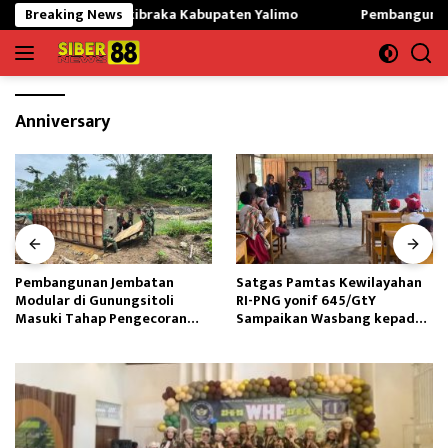
Langsung
Siapkan Paskibraka Kabupaten Yalimo
Breaking News
Pembangunan Jembata
ke
konten
Anniversary
Pembangunan Jembatan
Satgas Pamtas Kewilayahan
Modular di Gunungsitoli
RI-PNG yonif 645/GtY
Masuki Tahap Pengecoran
Sampaikan Wasbang kepada
Abutmen
Siswa SDN Gunung Susu