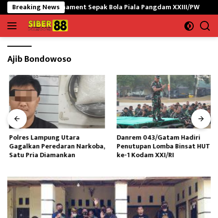
Langsung
Buka Turnament Sepak Bola Piala Pangdam XXIII/PW
Breaking News
Polres
ke
konten
Ajib Bondowoso
Polres Lampung Utara
Danrem 043/Gatam Hadiri
Gagalkan Peredaran Narkoba,
Penutupan Lomba Binsat HUT
Satu Pria Diamankan
ke-1 Kodam XXI/RI