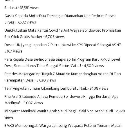
Redaksi
- 18,581 views
Gasak Sepeda Motor,Dua Tersangka Diamankan Unit Reskrim Polsek
Sliyeg
- 7,532 views
Unik,Putuskan Mata Rantai Covid 19 Arif Wayae Bondowoso Promosikan
Beli Cilok Gratis Masker
- 6,705 views
Dosen UNJ yang Laporkan 2 Putra Jokowi ke KPK Dipecat Sebagai ASN?
-
5,167 views
Para Kepala Desa Se-Indonesia Siap-siap, Ini Program Baru KPK di Level
Desa, Semua Harus Tahu, Sangat Serius, Catat!
- 4,509 views
Pemdes Mekargading Tunjuk 7 Muadzin Kumandangkan Adzan Di Tiap
Perempatan Desa
- 3,630 views
Tarif Angkutan umum Cikembang Lembursitu Naik
- 3,108 views
Pria Asal Situbondo Aniaya Pemuda Bondowoso Hingga Berdarah,Apa
Motifnya?
- 3,037 views
Ini Syarat Menikahi Wanita Arab Saudi bagi Lelaki Non-Arab Saudi
- 2,928
views
BMKG Memperingati Warga Lampung Waspada Potensi Tsunami Malam