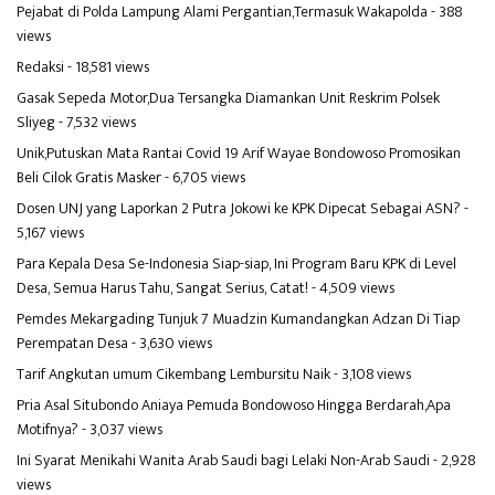
Pejabat di Polda Lampung Alami Pergantian,Termasuk Wakapolda
- 388
views
Redaksi
- 18,581 views
Gasak Sepeda Motor,Dua Tersangka Diamankan Unit Reskrim Polsek
Sliyeg
- 7,532 views
Unik,Putuskan Mata Rantai Covid 19 Arif Wayae Bondowoso Promosikan
Beli Cilok Gratis Masker
- 6,705 views
Dosen UNJ yang Laporkan 2 Putra Jokowi ke KPK Dipecat Sebagai ASN?
-
5,167 views
Para Kepala Desa Se-Indonesia Siap-siap, Ini Program Baru KPK di Level
Desa, Semua Harus Tahu, Sangat Serius, Catat!
- 4,509 views
Pemdes Mekargading Tunjuk 7 Muadzin Kumandangkan Adzan Di Tiap
Perempatan Desa
- 3,630 views
Tarif Angkutan umum Cikembang Lembursitu Naik
- 3,108 views
Pria Asal Situbondo Aniaya Pemuda Bondowoso Hingga Berdarah,Apa
Motifnya?
- 3,037 views
Ini Syarat Menikahi Wanita Arab Saudi bagi Lelaki Non-Arab Saudi
- 2,928
views