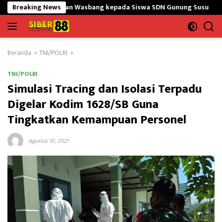
Langsung
an Wasbang kepada Siswa SDN Gunung Susu
Breaking News
Bangun Masjid,S
ke
konten
Beranda
TNI/POLRI
TNI/POLRI
Simulasi Tracing dan Isolasi Terpadu
Digelar Kodim 1628/SB Guna
Tingkatkan Kemampuan Personel
Agustus 10, 2021