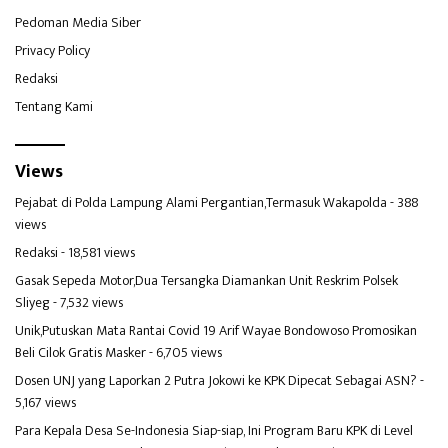
Pedoman Media Siber
Privacy Policy
Redaksi
Tentang Kami
Views
Pejabat di Polda Lampung Alami Pergantian,Termasuk Wakapolda
- 388
views
Redaksi
- 18,581 views
Gasak Sepeda Motor,Dua Tersangka Diamankan Unit Reskrim Polsek
Sliyeg
- 7,532 views
Unik,Putuskan Mata Rantai Covid 19 Arif Wayae Bondowoso Promosikan
Beli Cilok Gratis Masker
- 6,705 views
Dosen UNJ yang Laporkan 2 Putra Jokowi ke KPK Dipecat Sebagai ASN?
-
5,167 views
Para Kepala Desa Se-Indonesia Siap-siap, Ini Program Baru KPK di Level