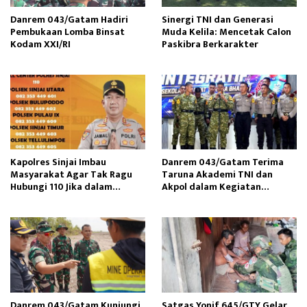
Danrem 043/Gatam Hadiri
Sinergi TNI dan Generasi
Pembukaan Lomba Binsat
Muda Kelila: Mencetak Calon
Kodam XXI/RI
Paskibra Berkarakter
Kapolres Sinjai Imbau
Danrem 043/Gatam Terima
Masyarakat Agar Tak Ragu
Taruna Akademi TNI dan
Hubungi 110 Jika dalam
Akpol dalam Kegiatan
Keadaan Mendesak
Integratif Bhakti Sekolah
Rakyat
Danrem 043/Gatam Kunjungi
Satgas Yonif 645/GTY Gelar