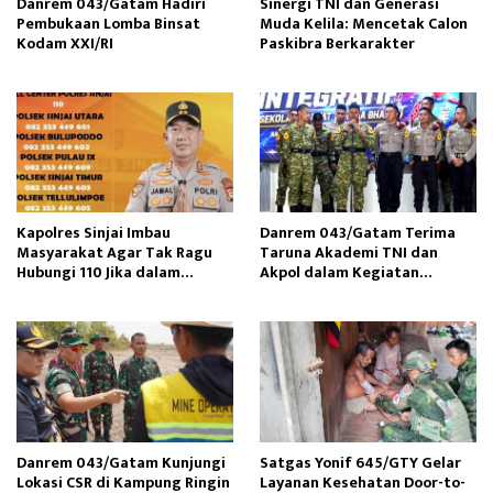
Danrem 043/Gatam Hadiri
Sinergi TNI dan Generasi
Pembukaan Lomba Binsat
Muda Kelila: Mencetak Calon
Kodam XXI/RI
Paskibra Berkarakter
Kapolres Sinjai Imbau
Danrem 043/Gatam Terima
Masyarakat Agar Tak Ragu
Taruna Akademi TNI dan
Hubungi 110 Jika dalam
Akpol dalam Kegiatan
Keadaan Mendesak
Integratif Bhakti Sekolah
Rakyat
Danrem 043/Gatam Kunjungi
Satgas Yonif 645/GTY Gelar
Lokasi CSR di Kampung Ringin
Layanan Kesehatan Door-to-