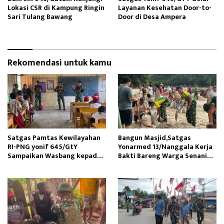
Lokasi CSR di Kampung Ringin
Layanan Kesehatan Door-to-
Sari Tulang Bawang
Door di Desa Ampera
Rekomendasi untuk kamu
Satgas Pamtas Kewilayahan
Bangun Masjid,Satgas
RI-PNG yonif 645/GtY
Yonarmed 13/Nanggala Kerja
Sampaikan Wasbang kepada
Bakti Bareng Warga Senaning
Siswa SDN Gunung Susu
Ambil Pasir Sungai