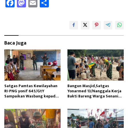
Fa
M
E
Sh
ce
as
m
ar
b
to
ail
e
oo
d
k
o
Baca Juga
n
Satgas Pamtas Kewilayahan
Bangun Masjid,Satgas
RI-PNG yonif 645/GtY
Yonarmed 13/Nanggala Kerja
Sampaikan Wasbang kepada
Bakti Bareng Warga Senaning
Siswa SDN Gunung Susu
Ambil Pasir Sungai