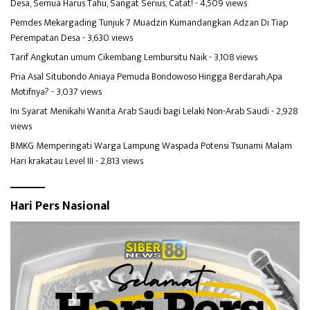
Desa, Semua Harus Tahu, Sangat Serius, Catat!
- 4,509 views
Pemdes Mekargading Tunjuk 7 Muadzin Kumandangkan Adzan Di Tiap
Perempatan Desa
- 3,630 views
Tarif Angkutan umum Cikembang Lembursitu Naik
- 3,108 views
Pria Asal Situbondo Aniaya Pemuda Bondowoso Hingga Berdarah,Apa
Motifnya?
- 3,037 views
Ini Syarat Menikahi Wanita Arab Saudi bagi Lelaki Non-Arab Saudi
- 2,928
views
BMKG Memperingati Warga Lampung Waspada Potensi Tsunami Malam
Hari krakatau Level III
- 2,813 views
Hari Pers Nasional