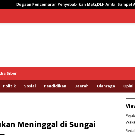
ran Penyebab Ikan Mati,DLH Ambil Sampel Air Kali Way Ratai
ia Siber
Politik
Sosial
Pendidikan
Daerah
Olahraga
Opini
Vie
Pejab
ukan Meninggal di Sungai
Waka
Reda