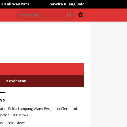
Perwira Kilang Balongan Gelar Doa Bersama, Perkuat Integritas 
Kesehatan
ws
at di Polda Lampung Alami Pergantian,Termasuk
polda
- 388 views
ksi
- 18,581 views