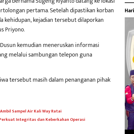
arga bernama Sugeng Riyanto datang ke lokasi
tolongan pertama. Setelah dipastikan korban
Har
 kehidupan, kejadian tersebut dilaporkan
s Priyono.
a Dusun kemudian meneruskan informasi
nang melalui sambungan telepon guna
stiwa tersebut masih dalam penanganan pihak
mbil Sampel Air Kali Way Ratai
 Perkuat Integritas dan Keberkahan Operasi