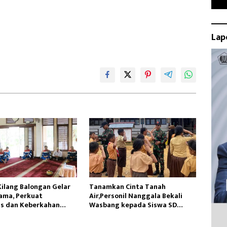
Lap
Kilang Balongan Gelar
Tanamkan Cinta Tanah
ama, Perkuat
Air,Personil Nanggala Bekali
as dan Keberkahan
Wasbang kepada Siswa SD
Tunas Sejahtera