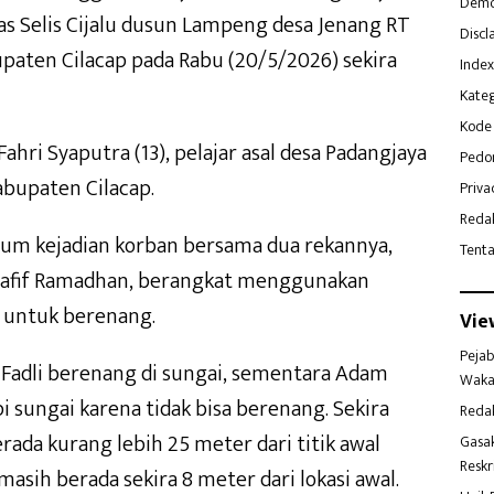
Demo
as Selis Cijalu dusun Lampeng desa Jenang RT
Discl
aten Cilacap pada Rabu (20/5/2026) sekira
Index
Kateg
Kode 
hri Syaputra (13), pelajar asal desa Padangjaya
Pedo
bupaten Cilacap.
Priva
Reda
lum kejadian korban bersama dua rekannya,
Tent
Khafif Ramadhan, berangkat menggunakan
 untuk berenang.
Vie
Pejab
a Fadli berenang di sungai, sementara Adam
Waka
i sungai karena tidak bisa berenang. Sekira
Reda
rada kurang lebih 25 meter dari titik awal
Gasa
Reskr
asih berada sekira 8 meter dari lokasi awal.