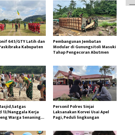
onif 645/GTY Latih dan
Pembangunan Jembatan
Paskibraka Kabupaten
Modular di Gunungsitoli Masuki
Tahap Pengecoran Abutmen
asjid,Satgas
Personil Polres Sinjai
 13/Nanggala Kerja
Laksanakan Korvei Usai Apel
reng Warga Senaning
Pagi, Peduli lingkungan
sir Sungai