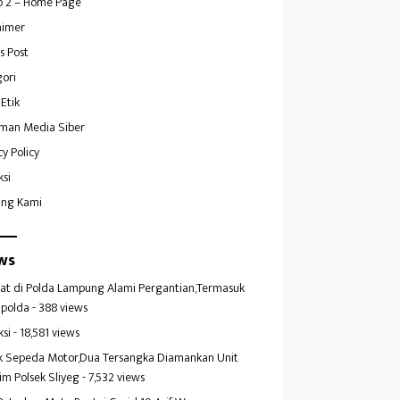
 2 – Home Page
aimer
s Post
ori
Etik
man Media Siber
cy Policy
ksi
ang Kami
ws
at di Polda Lampung Alami Pergantian,Termasuk
polda
- 388 views
ksi
- 18,581 views
k Sepeda Motor,Dua Tersangka Diamankan Unit
im Polsek Sliyeg
- 7,532 views