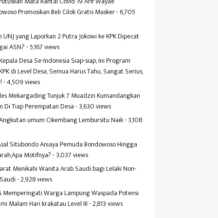
Putuskan Mata Rantai Covid 19 Arif Wayae
woso Promosikan Beli Cilok Gratis Masker
- 6,705
s
 UNJ yang Laporkan 2 Putra Jokowi ke KPK Dipecat
gai ASN?
- 5,167 views
Kepala Desa Se-Indonesia Siap-siap, Ini Program
KPK di Level Desa, Semua Harus Tahu, Sangat Serius,
!
- 4,509 views
es Mekargading Tunjuk 7 Muadzin Kumandangkan
n Di Tiap Perempatan Desa
- 3,630 views
f Angkutan umum Cikembang Lembursitu Naik
- 3,108
s
 Asal Situbondo Aniaya Pemuda Bondowoso Hingga
arah,Apa Motifnya?
- 3,037 views
yarat Menikahi Wanita Arab Saudi bagi Lelaki Non-
 Saudi
- 2,928 views
 Memperingati Warga Lampung Waspada Potensi
mi Malam Hari krakatau Level III
- 2,813 views