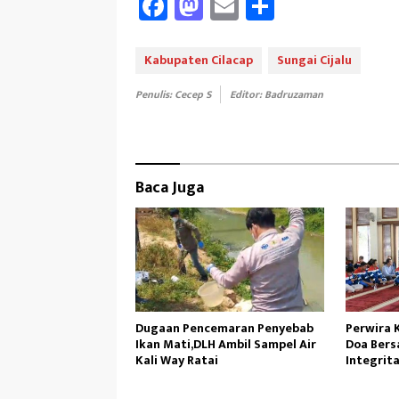
Fa
M
E
Sh
ce
as
m
ar
b
to
ail
e
Kabupaten Cilacap
Sungai Cijalu
oo
d
Penulis: Cecep S
Editor: Badruzaman
k
o
n
Baca Juga
Dugaan Pencemaran Penyebab
Perwira 
Ikan Mati,DLH Ambil Sampel Air
Doa Bers
Kali Way Ratai
Integrit
Operasi