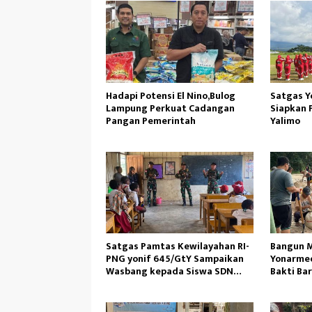
Hadapi Potensi El Nino,Bulog
Satgas Y
Lampung Perkuat Cadangan
Siapkan 
Pangan Pemerintah
Yalimo
Satgas Pamtas Kewilayahan RI-
Bangun M
PNG yonif 645/GtY Sampaikan
Yonarmed
Wasbang kepada Siswa SDN
Bakti Ba
Gunung Susu
Ambil Pa