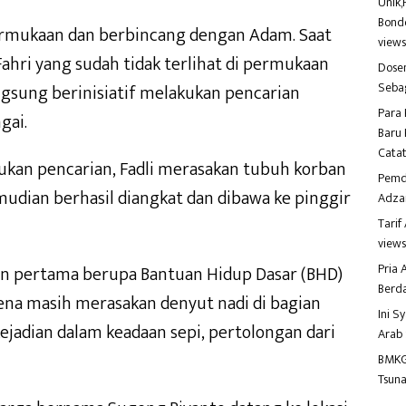
Unik,
Bondo
 permukaan dan berbincang dengan Adam. Saat
view
hri yang sudah tidak terlihat di permukaan
Dosen
Seba
langsung berinisiatif melakukan pencarian
Para 
gai.
Baru 
Catat
ukan pencarian, Fadli merasakan tubuh korban
Pemd
mudian berhasil diangkat dan dibawa ke pinggir
Adza
Tari
view
Pria
an pertama berupa Bantuan Hidup Dasar (BHD)
Berd
a masih merasakan denyut nadi di bagian
Ini S
ejadian dalam keadaan sepi, pertolongan dari
Arab
BMKG
Tsuna