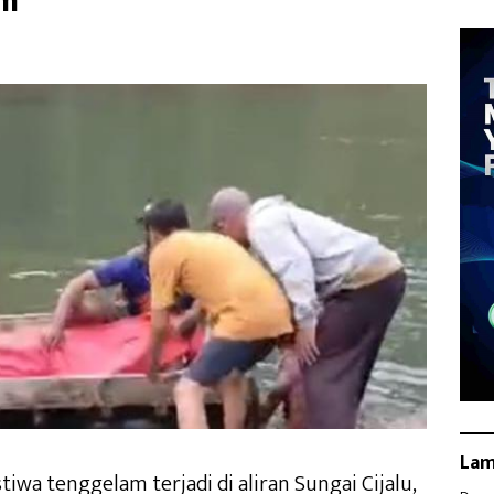
am
La
stiwa tenggelam terjadi di aliran Sungai Cijalu,