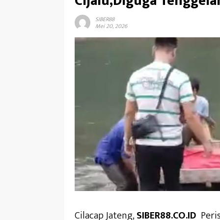
Cijalu,Diguga Tenggel
SIBER88
Mei 20, 2026
Cilacap Jateng,
SIBER88.CO.ID_
Peri