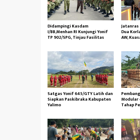
Didampingi Kasdam
Jatanras
I/BB,Menhan RI Kunjungi Yonif
Dua Korl
TP 902/SPG, Tinjau Fasilitas
AW, Kuas
Hukum Pr
Satgas Yonif 645/GTY Latih dan
Pembang
Siapkan Paskibraka Kabupaten
Modular 
Yalimo
Tahap P