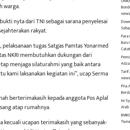
Unik,
 warga.
Bondo
view
ukti nyta dari TNI sebagai sarana penyelesai
Dosen
Seba
jahterakan rakyat.
Para 
Baru 
, pelaksanaan tugas Satgas Pamtas Yonarmed
Catat
batas NKRI membutuhkan dukungan dari
Pemd
etap menjaga silaturahmi yang baik antara
Adza
Tari
u kami laksanakan kegiatan ini”, ucap Serma
view
Pria
Berd
rumah berterimakasih kepada anggota Pos Aplal
Ini S
sang atap rumahnya.
Arab
BMKG
a kecuali ucapan terimakasih yang sebanyak-
Tsuna