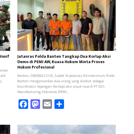
Yonif
Jatanras Polda Banten Tangkap Dua Korlap Aksi
Demo di PEMI AW, Kuasa Hukum Minta Proses
Hukum Profesional
hanan
ukit
Banten, SIBER88.CO.ID_Subdit III Jatanras Ditreskrimum Polda
gi
Banten mengamankan dua orang yang disebut sebagai
koordinator lapangan (korlap) aksi unjuk rasa di PT EDS
Manufacturing Indonesia (PEMI…
Fa
M
E
Sh
ce
as
m
ar
b
to
ail
e
oo
d