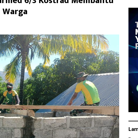
narmed 6/3 Kostrad Membantu
 Warga
La