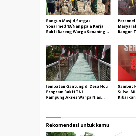
Bangun Masjid,Satgas
Personel
Yonarmed 13/Nanggala Kerja
Masyarak
Bakti Bareng Warga Senaning
Bangun T
Ambil Pasir Sungai
Jembatan Gantung di Desa Hou
Sambut H
Program Bakti TNI
Sulsel M
Rampung,Akses Warga Nias
Kibarkan
Lancar
Rekomendasi untuk kamu