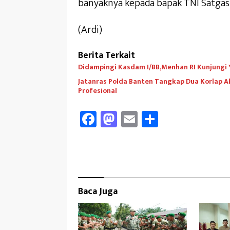
banyaknya kepada bapak TNI Satgas
(Ardi)
Berita Terkait
Didampingi Kasdam I/BB,Menhan RI Kunjungi Yo
Jatanras Polda Banten Tangkap Dua Korlap A
Profesional
Fa
M
E
Sh
ce
as
m
ar
b
to
ail
e
oo
d
k
o
Baca Juga
n