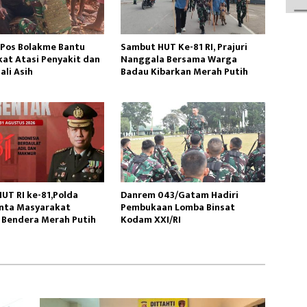
 Pos Bolakme Bantu
Sambut HUT Ke-81 RI, Prajuri
at Atasi Penyakit dan
Nanggala Bersama Warga
ali Asih
Badau Kibarkan Merah Putih
UT RI ke-81,Polda
Danrem 043/Gatam Hadiri
inta Masyarakat
Pembukaan Lomba Binsat
 Bendera Merah Putih
Kodam XXI/RI