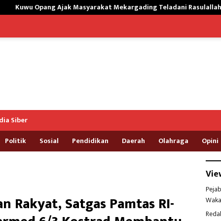
syarakat Mekargading Teladani Rasulallah Muhammad
Tak
ia Siber
Politik
Sosial
Pendidikan
Daerah
Olahraga
Opini
Vie
Pejab
an Rakyat, Satgas Pamtas RI-
Waka
Reda