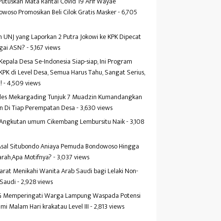
Putuskan Mata Rantai Covid 19 Arif Wayae
woso Promosikan Beli Cilok Gratis Masker
- 6,705
s
 UNJ yang Laporkan 2 Putra Jokowi ke KPK Dipecat
gai ASN?
- 5,167 views
Kepala Desa Se-Indonesia Siap-siap, Ini Program
KPK di Level Desa, Semua Harus Tahu, Sangat Serius,
!
- 4,509 views
es Mekargading Tunjuk 7 Muadzin Kumandangkan
n Di Tiap Perempatan Desa
- 3,630 views
f Angkutan umum Cikembang Lembursitu Naik
- 3,108
s
 Asal Situbondo Aniaya Pemuda Bondowoso Hingga
arah,Apa Motifnya?
- 3,037 views
yarat Menikahi Wanita Arab Saudi bagi Lelaki Non-
 Saudi
- 2,928 views
 Memperingati Warga Lampung Waspada Potensi
mi Malam Hari krakatau Level III
- 2,813 views