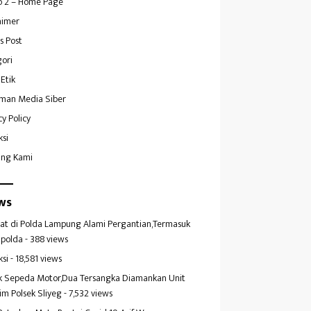
 2 – Home Page
aimer
s Post
ori
Etik
man Media Siber
cy Policy
ksi
ang Kami
ws
at di Polda Lampung Alami Pergantian,Termasuk
polda
- 388 views
ksi
- 18,581 views
k Sepeda Motor,Dua Tersangka Diamankan Unit
im Polsek Sliyeg
- 7,532 views