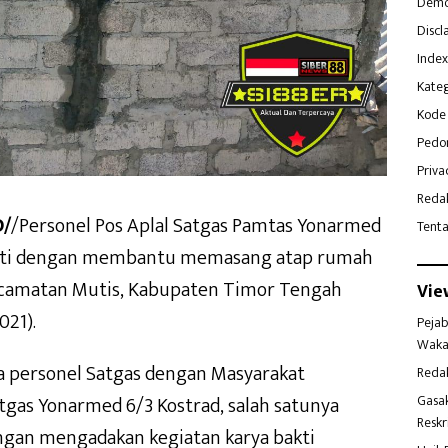
Demo
Discl
Index
Kateg
Kode 
Pedo
Priva
Reda
D/
/Personel Pos Aplal Satgas Pamtas Yonarmed
Tent
bakti dengan membantu memasang atap rumah
Kecamatan Mutis, Kabupaten Timor Tengah
Vie
021).
Pejab
Waka
a personel Satgas dengan Masyarakat
Reda
Gasa
gas Yonarmed 6/3 Kostrad, salah satunya
Reskr
engan mengadakan kegiatan karya bakti