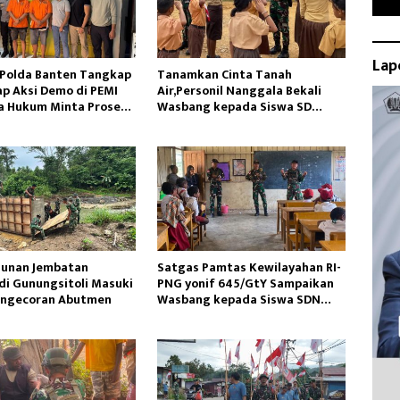
Lap
 Polda Banten Tangkap
Tanamkan Cinta Tanah
ap Aksi Demo di PEMI
Air,Personil Nanggala Bekali
a Hukum Minta Proses
Wasbang kepada Siswa SD
ofesional
Tunas Sejahtera
unan Jembatan
Satgas Pamtas Kewilayahan RI-
di Gunungsitoli Masuki
PNG yonif 645/GtY Sampaikan
engecoran Abutmen
Wasbang kepada Siswa SDN
Gunung Susu