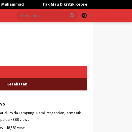
 Mau Dikritik,Kepsek SMKN 01 Gunung Labuhan Akan Hengkang
Kesehatan
ws
at di Polda Lampung Alami Pergantian,Termasuk
polda
- 388 views
ksi
- 18,581 views