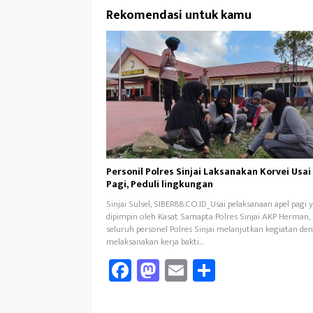
Rekomendasi untuk kamu
Personil Polres Sinjai Laksanakan Korvei Usai
Pagi, Peduli lingkungan
Sinjai Sulsel, SIBER88.CO.ID_Usai pelaksanaan apel pagi 
dipimpin oleh Kasat Samapta Polres Sinjai AKP Herman,
seluruh personel Polres Sinjai melanjutkan kegiatan de
melaksanakan kerja bakti…
Fa
M
E
Sh
ce
as
m
ar