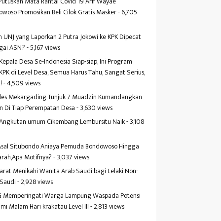
Putuskan Mata Rantai Covid 19 Arif Wayae
woso Promosikan Beli Cilok Gratis Masker
- 6,705
s
 UNJ yang Laporkan 2 Putra Jokowi ke KPK Dipecat
gai ASN?
- 5,167 views
Kepala Desa Se-Indonesia Siap-siap, Ini Program
KPK di Level Desa, Semua Harus Tahu, Sangat Serius,
!
- 4,509 views
es Mekargading Tunjuk 7 Muadzin Kumandangkan
n Di Tiap Perempatan Desa
- 3,630 views
f Angkutan umum Cikembang Lembursitu Naik
- 3,108
s
 Asal Situbondo Aniaya Pemuda Bondowoso Hingga
arah,Apa Motifnya?
- 3,037 views
yarat Menikahi Wanita Arab Saudi bagi Lelaki Non-
 Saudi
- 2,928 views
 Memperingati Warga Lampung Waspada Potensi
mi Malam Hari krakatau Level III
- 2,813 views