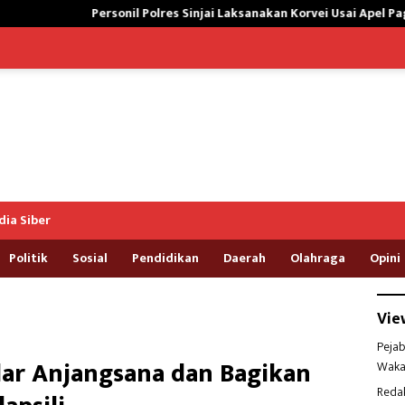
l Polres Sinjai Laksanakan Korvei Usai Apel Pagi, Peduli lingkungan
ia Siber
Politik
Sosial
Pendidikan
Daerah
Olahraga
Opini
Vie
Pejab
lar Anjangsana dan Bagikan
Waka
Reda