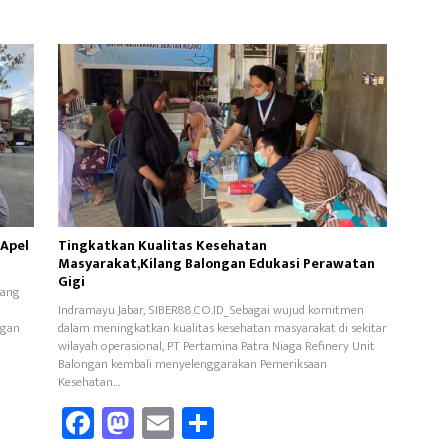
 Apel
Tingkatkan Kualitas Kesehatan
Masyarakat,Kilang Balongan Edukasi Perawatan
Gigi
yang
Indramayu Jabar, SIBER88.CO.ID_Sebagai wujud komitmen
ngan
dalam meningkatkan kualitas kesehatan masyarakat di sekitar
wilayah operasional, PT Pertamina Patra Niaga Refinery Unit
Balongan kembali menyelenggarakan Pemeriksaan
Kesehatan…
Fa
M
E
Sh