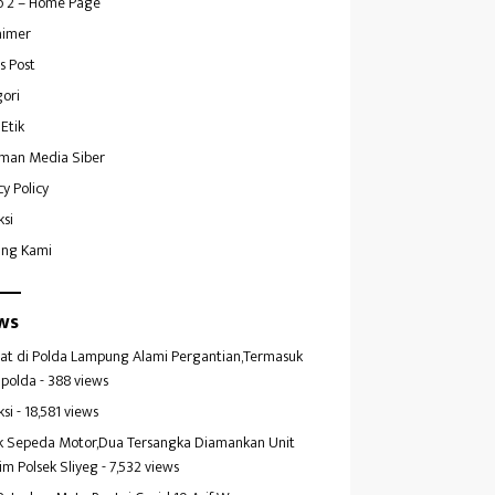
 2 – Home Page
aimer
s Post
ori
Etik
man Media Siber
cy Policy
ksi
ang Kami
ws
at di Polda Lampung Alami Pergantian,Termasuk
polda
- 388 views
ksi
- 18,581 views
k Sepeda Motor,Dua Tersangka Diamankan Unit
im Polsek Sliyeg
- 7,532 views