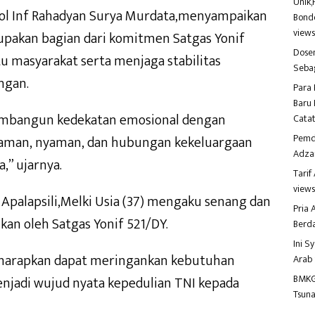
Unik,
kol Inf Rahadyan Surya Murdata,menyampaikan
Bondo
view
upakan bagian dari komitmen Satgas Yonif
Dosen
u masyarakat serta menjaga stabilitas
Seba
ngan.
Para 
Baru 
membangun kedekatan emosional dengan
Catat
Pemd
a aman, nyaman, dan hubungan kekeluargaan
Adza
,” ujarnya.
Tari
view
 Apalapsili,Melki Usia (37) mengaku senang dan
Pria
kan oleh Satgas Yonif 521/DY.
Berd
Ini S
iharapkan dapat meringankan kebutuhan
Arab
BMKG
enjadi wujud nyata kepedulian TNI kepada
Tsuna