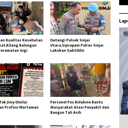
Lap
an Kualitas Kesehatan
Datangi Polsek Sinjai
at,Kilang Balongan
Utara,Sipropam Polres Sinjai
Perawatan Gigi
Lakukan Gaktiblin
ok Jimy Dinilai
Personel Pos Bolakme Bantu
n Profesi Wartawan
Masyarakat Atasi Penyakit dan
Bangun Tali Asih