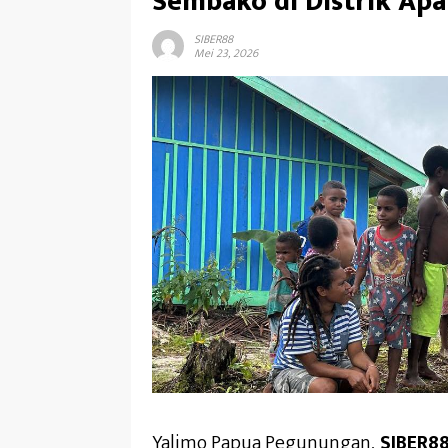
Sembako di Distrik Apal
SIBER88
Mei 23, 2026
Yalimo Papua Pegunungan,
SIBER88