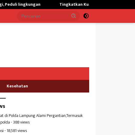
Tingkatkan Kualitas Kesehatan Masyarakat,Kilang Balongan
Kesehatan
ws
at di Polda Lampung Alami Pergantian,Termasuk
polda
- 388 views
ksi
- 18,581 views