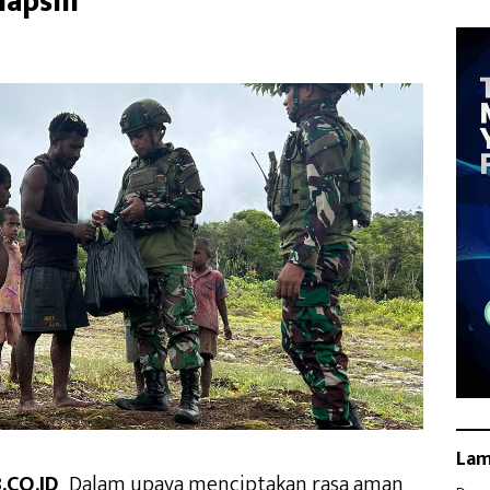
apsili
La
.CO.ID
_Dalam upaya menciptakan rasa aman