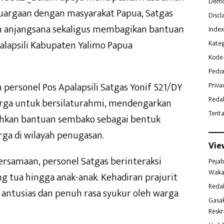
Demo
argaan dengan masyarakat Papua, Satgas
Discl
an anjangsana sekaligus membagikan bantuan
Index
alapsili Kabupaten Yalimo Papua
Kateg
Kode 
Pedo
 personel Pos Apalapsili Satgas Yonif 521/DY
Priva
Reda
ga untuk bersilaturahmi, mendengarkan
Tent
ahkan bantuan sembako sebagai bentuk
ga di wilayah penugasan.
Vie
rsamaan, personel Satgas berinteraksi
Pejab
Waka
g tua hingga anak-anak. Kehadiran prajurit
Reda
 antusias dan penuh rasa syukur oleh warga
Gasa
Reskr