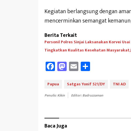
Kegiatan berlangsung dengan aman,
mencerminkan semangat kemanungga
Berita Terkait
Personil Polres Sinjai Laksanakan Korvei Usai
Tingkatkan Kualitas Kesehatan Masyarakat,
Fa
M
E
Sh
ce
as
m
ar
b
to
ail
e
Papua
Satgas Yonif 521/DY
TNI AD
oo
d
Penulis: Kikin
Editor: Badruzzaman
k
o
n
Baca Juga