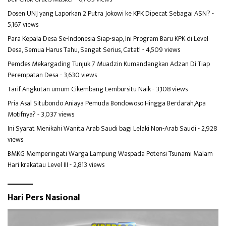
Dosen UNJ yang Laporkan 2 Putra Jokowi ke KPK Dipecat Sebagai ASN?
-
5,167 views
Para Kepala Desa Se-Indonesia Siap-siap, Ini Program Baru KPK di Level
Desa, Semua Harus Tahu, Sangat Serius, Catat!
- 4,509 views
Pemdes Mekargading Tunjuk 7 Muadzin Kumandangkan Adzan Di Tiap
Perempatan Desa
- 3,630 views
Tarif Angkutan umum Cikembang Lembursitu Naik
- 3,108 views
Pria Asal Situbondo Aniaya Pemuda Bondowoso Hingga Berdarah,Apa
Motifnya?
- 3,037 views
Ini Syarat Menikahi Wanita Arab Saudi bagi Lelaki Non-Arab Saudi
- 2,928
views
BMKG Memperingati Warga Lampung Waspada Potensi Tsunami Malam
Hari krakatau Level III
- 2,813 views
Hari Pers Nasional