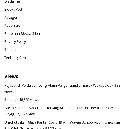
Disclaimer
Indexs Post
Kategori
Kode Etik
Pedoman Media Siber
Privacy Policy
Redaksi
Tentang Kami
Views
Pejabat di Polda Lampung Alami Pergantian,Termasuk Wakapolda
- 388
views
Redaksi
- 18,581 views
Gasak Sepeda Motor,Dua Tersangka Diamankan Unit Reskrim Polsek
Sliyeg
- 7,532 views
Unik,Putuskan Mata Rantai Covid 19 Arif Wayae Bondowoso Promosikan
Beli Cilok Gratis Masker
- 6,705 views