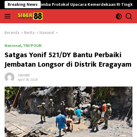
Langsung
kuti Lomba Protokol Upacara Kemerdekaan RI Tingkat Nasional
Breaking News
ke
konten
Beranda
Berita
Nasional
Nasional
,
TNI/POLRI
Satgas Yonif 521/DY Bantu Perbaiki
Jembatan Longsor di Distrik Eragayam
SIBER88
April 18, 2026