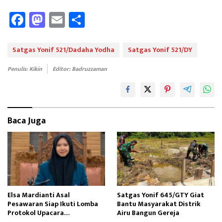
Fa
M
E
Sh
ce
as
m
ar
b
to
ail
e
Satgas Yonif 521/Dadaha Yodha
Satgas Yonif 521/DY
oo
d
Penulis: Kikin
Editor: Badruzzaman
k
o
n
Baca Juga
Elsa Mardianti Asal
Satgas Yonif 645/GTY Giat
Pesawaran Siap Ikuti Lomba
Bantu Masyarakat Distrik
Protokol Upacara
Airu Bangun Gereja ‎
Kemerdekaan RI Tingkat