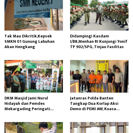
Tak Mau Dikritik,Kepsek
Didampingi Kasdam
SMKN 01 Gunung Labuhan
I/BB,Menhan RI Kunjungi Yonif
Akan Hengkang
TP 902/SPG, Tinjau Fasilitas
DKM Masjid Jami Nurul
Jatanras Polda Banten
Hidayah dan Pemdes
Tangkap Dua Korlap Aksi
Mekargading Peringati
Demo di PEMI AW, Kuasa
Maulid Nabi Muhammad
Hukum Minta Proses Hukum
Profesional