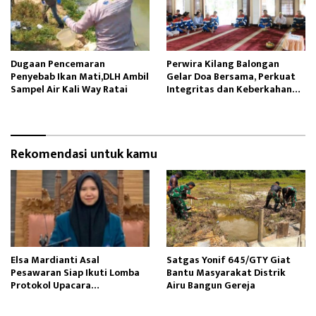
Dugaan Pencemaran
Perwira Kilang Balongan
Penyebab Ikan Mati,DLH Ambil
Gelar Doa Bersama, Perkuat
Sampel Air Kali Way Ratai
Integritas dan Keberkahan
Operasi
Rekomendasi untuk kamu
Elsa Mardianti Asal
Satgas Yonif 645/GTY Giat
Pesawaran Siap Ikuti Lomba
Bantu Masyarakat Distrik
Protokol Upacara
Airu Bangun Gereja ‎
Kemerdekaan RI Tingkat
Nasional