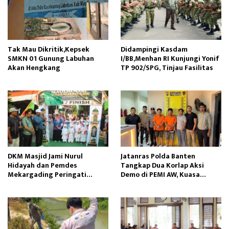
Tak Mau Dikritik,Kepsek
Didampingi Kasdam
SMKN 01 Gunung Labuhan
I/BB,Menhan RI Kunjungi Yonif
Akan Hengkang
TP 902/SPG, Tinjau Fasilitas
DKM Masjid Jami Nurul
Jatanras Polda Banten
Hidayah dan Pemdes
Tangkap Dua Korlap Aksi
Mekargading Peringati
Demo di PEMI AW, Kuasa
Maulid Nabi Muhammad
Hukum Minta Proses Hukum
Profesional