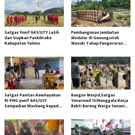
Satgas Yonif 645/GTY Latih
Pembangunan Jembatan
dan Siapkan Paskibraka
Modular di Gunungsitoli
Kabupaten Yalimo
Masuki Tahap Pengecoran
Abutmen
Satgas Pamtas Kewilayahan
Bangun Masjid,Satgas
RI-PNG yonif 645/GtY
Yonarmed 13/Nanggala Kerja
Sampaikan Wasbang kepada
Bakti Bareng Warga Senaning
Siswa SDN Gunung Susu
Ambil Pasir Sungai