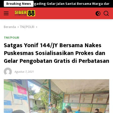
Langsung
rgading Gelar Jalan Santai Bersama Warga dan Insan Pendidikan
Breaking News
ke
konten
Beranda
TNI/POLRI
TNI/POLRI
Satgas Yonif 144/JY Bersama Nakes
Puskesmas Sosialisasikan Prokes dan
Gelar Pengobatan Gratis di Perbatasan
Agustus 7, 2021