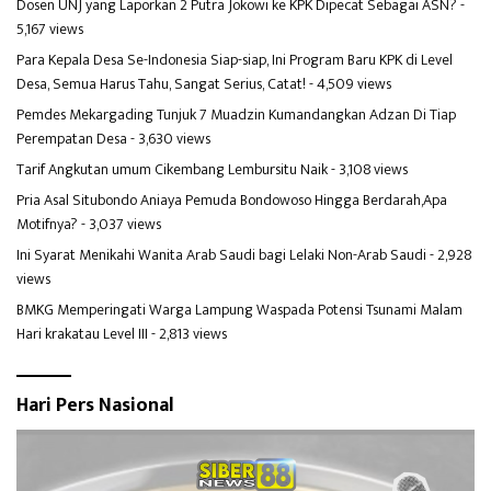
Dosen UNJ yang Laporkan 2 Putra Jokowi ke KPK Dipecat Sebagai ASN?
-
5,167 views
Para Kepala Desa Se-Indonesia Siap-siap, Ini Program Baru KPK di Level
Desa, Semua Harus Tahu, Sangat Serius, Catat!
- 4,509 views
Pemdes Mekargading Tunjuk 7 Muadzin Kumandangkan Adzan Di Tiap
Perempatan Desa
- 3,630 views
Tarif Angkutan umum Cikembang Lembursitu Naik
- 3,108 views
Pria Asal Situbondo Aniaya Pemuda Bondowoso Hingga Berdarah,Apa
Motifnya?
- 3,037 views
Ini Syarat Menikahi Wanita Arab Saudi bagi Lelaki Non-Arab Saudi
- 2,928
views
BMKG Memperingati Warga Lampung Waspada Potensi Tsunami Malam
Hari krakatau Level III
- 2,813 views
Hari Pers Nasional