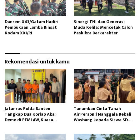
Danrem 043/Gatam Hadiri
Sinergi TNI dan Generasi
Pembukaan Lomba Binsat
Muda Kelila: Mencetak Calon
Kodam XXI/RI
Paskibra Berkarakter
Rekomendasi untuk kamu
Jatanras Polda Banten
Tanamkan Cinta Tanah
Tangkap Dua Korlap Aksi
Air,Personil Nanggala Bekali
Demo di PEMI AW, Kuasa
Wasbang kepada Siswa SD
Hukum Minta Proses Hukum
Tunas Sejahtera
Profesional