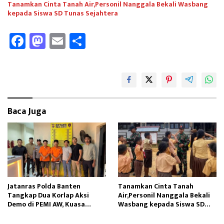
Tanamkan Cinta Tanah Air,Personil Nanggala Bekali Wasbang
kepada Siswa SD Tunas Sejahtera
Fa
M
E
Sh
ce
as
m
ar
b
to
ail
e
oo
d
k
o
Baca Juga
n
Jatanras Polda Banten
Tanamkan Cinta Tanah
Tangkap Dua Korlap Aksi
Air,Personil Nanggala Bekali
Demo di PEMI AW, Kuasa
Wasbang kepada Siswa SD
Hukum Minta Proses Hukum
Tunas Sejahtera
Profesional