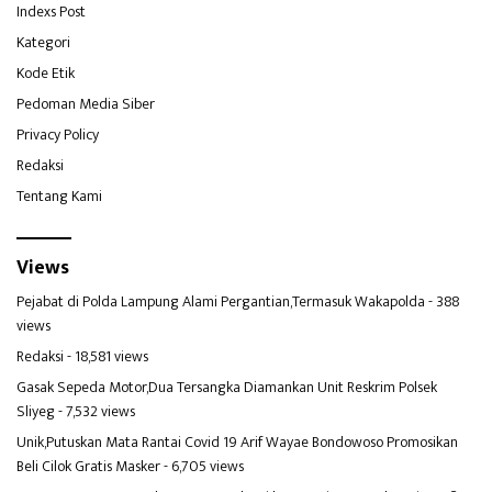
Indexs Post
Kategori
Kode Etik
Pedoman Media Siber
Privacy Policy
Redaksi
Tentang Kami
Views
Pejabat di Polda Lampung Alami Pergantian,Termasuk Wakapolda
- 388
views
Redaksi
- 18,581 views
Gasak Sepeda Motor,Dua Tersangka Diamankan Unit Reskrim Polsek
Sliyeg
- 7,532 views
Unik,Putuskan Mata Rantai Covid 19 Arif Wayae Bondowoso Promosikan
Beli Cilok Gratis Masker
- 6,705 views