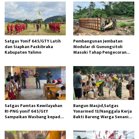
Satgas Yonif 645/GTY Latih
Pembangunan Jembatan
dan Siapkan Paskibraka
Modular di Gunungsitoli
Kabupaten Yalimo
Masuki Tahap Pengecoran
Abutmen
Satgas Pamtas Kewilayahan
Bangun Masjid,Satgas
RI-PNG yonif 645/GtY
Yonarmed 13/Nanggala Kerja
Sampaikan Wasbang kepada
Bakti Bareng Warga Senaning
Siswa SDN Gunung Susu
Ambil Pasir Sungai