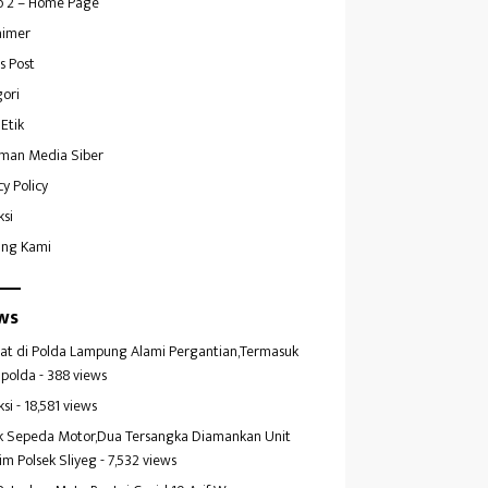
 2 – Home Page
aimer
s Post
ori
Etik
man Media Siber
cy Policy
ksi
ang Kami
ws
at di Polda Lampung Alami Pergantian,Termasuk
polda
- 388 views
ksi
- 18,581 views
k Sepeda Motor,Dua Tersangka Diamankan Unit
im Polsek Sliyeg
- 7,532 views