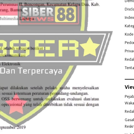
Demo
Discl
Index
Kateg
Kode 
Pedo
Priva
Reda
Tent
Vie
Pejab
Waka
Reda
Gasa
Reskr