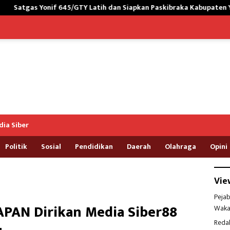
5/GTY Latih dan Siapkan Paskibraka Kabupaten Yalimo
Pemb
ia Siber
Politik
Sosial
Pendidikan
Daerah
Olahraga
Opini
Vie
Pejab
PAN Dirikan Media Siber88
Waka
Reda