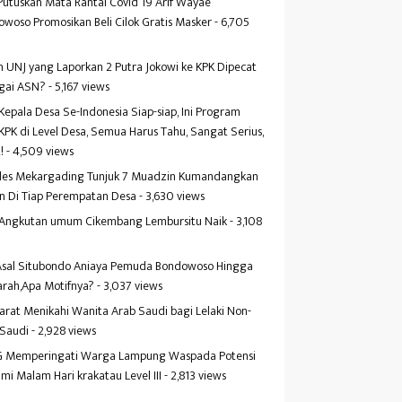
Putuskan Mata Rantai Covid 19 Arif Wayae
woso Promosikan Beli Cilok Gratis Masker
- 6,705
s
 UNJ yang Laporkan 2 Putra Jokowi ke KPK Dipecat
gai ASN?
- 5,167 views
Kepala Desa Se-Indonesia Siap-siap, Ini Program
KPK di Level Desa, Semua Harus Tahu, Sangat Serius,
!
- 4,509 views
es Mekargading Tunjuk 7 Muadzin Kumandangkan
n Di Tiap Perempatan Desa
- 3,630 views
f Angkutan umum Cikembang Lembursitu Naik
- 3,108
s
 Asal Situbondo Aniaya Pemuda Bondowoso Hingga
arah,Apa Motifnya?
- 3,037 views
yarat Menikahi Wanita Arab Saudi bagi Lelaki Non-
 Saudi
- 2,928 views
 Memperingati Warga Lampung Waspada Potensi
mi Malam Hari krakatau Level III
- 2,813 views