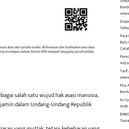
Unik,
Bondo
view
Dosen
Seba
Para 
Baru 
Catat
Pemd
Adza
Tari
view
Pria
Berd
bagai salah satu wujud hak asasi manusia,
Ini S
 dijamin dalam Undang-Undang Republik
Arab
BMKG
Tsuna
asan yang mutlak, tetapi kebebasan yang