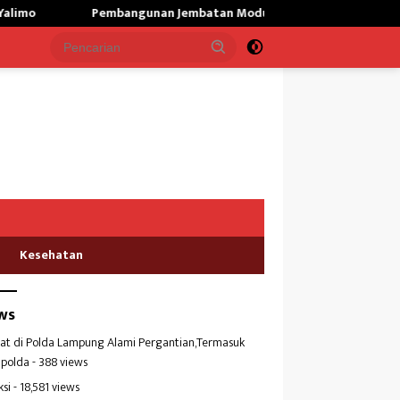
angunan Jembatan Modular di Gunungsitoli Masuki Tahap Pengec
Kesehatan
ws
at di Polda Lampung Alami Pergantian,Termasuk
polda
- 388 views
ksi
- 18,581 views