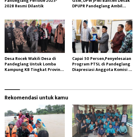
Pandeglang Periode 2025-
GSM, DPW JPMI Banten Desak
2028 Resmi Dilantik
DPUPR Pandeglang Ambil
Langkah Konkrit
Desa Rocek Wakili Desa di
Capai 50 Persen,Penyelesaian
Pandeglang Untuk Lomba
Program PTSL di Pandeglang
Kampung KB Tingkat Provinsi
Diapresiasi Anggota Komisi II
Banten
DPR-RI
Rekomendasi untuk kamu