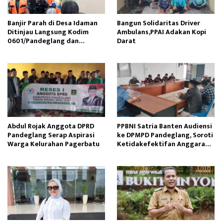
Banjir Parah di Desa Idaman
Bangun Solidaritas Driver
Ditinjau Langsung Kodim
Ambulans,PPAI Adakan Kopi
0601/Pandeglang dan
Darat
Sibernet Foundation
Abdul Rojak Anggota DPRD
PPBNI Satria Banten Audiensi
Pandeglang Serap Aspirasi
ke DPMPD Pandeglang, Soroti
Warga Kelurahan Pagerbatu
Ketidakefektifan Anggaran
Restorative Justice