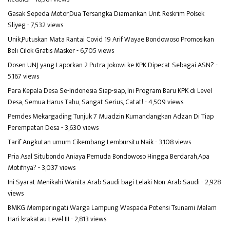
Gasak Sepeda Motor,Dua Tersangka Diamankan Unit Reskrim Polsek
Sliyeg
- 7,532 views
Unik,Putuskan Mata Rantai Covid 19 Arif Wayae Bondowoso Promosikan
Beli Cilok Gratis Masker
- 6,705 views
Dosen UNJ yang Laporkan 2 Putra Jokowi ke KPK Dipecat Sebagai ASN?
-
5,167 views
Para Kepala Desa Se-Indonesia Siap-siap, Ini Program Baru KPK di Level
Desa, Semua Harus Tahu, Sangat Serius, Catat!
- 4,509 views
Pemdes Mekargading Tunjuk 7 Muadzin Kumandangkan Adzan Di Tiap
Perempatan Desa
- 3,630 views
Tarif Angkutan umum Cikembang Lembursitu Naik
- 3,108 views
Pria Asal Situbondo Aniaya Pemuda Bondowoso Hingga Berdarah,Apa
Motifnya?
- 3,037 views
Ini Syarat Menikahi Wanita Arab Saudi bagi Lelaki Non-Arab Saudi
- 2,928
views
BMKG Memperingati Warga Lampung Waspada Potensi Tsunami Malam
Hari krakatau Level III
- 2,813 views