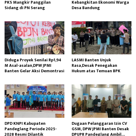
PKS Mangkir Panggilan
Kebangkitan Ekonomi Warga
Sidang di PN Serang
Desa Bandung
Diduga Proyek Senilai Rp1,94
LASMI Banten Unjuk
M Asal-asalan,DPW JPMI
Rasa,Desak Penegakan
Banten Gelar Aksi Demontrasi
Hukum atas Temuan BPK
DPD KNPI Kabupaten
Dugaan Pelanggaran Izin CV
Pandeglang Periode 2025-
GSM, DPW JPMI Banten Desak
2028 Resmi Dilantik
DPUPR Pandeglang Ambil