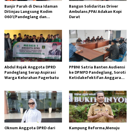
Banjir Parah di Desa Idaman
Bangun Solidaritas Driver
Ditinjau Langsung Kodim
Ambulans,PPAI Adakan Kopi
0601/Pandeglang dan
Darat
Sibernet Foundation
Abdul Rojak Anggota DPRD
PPBNI Satria Banten Audiensi
Pandeglang Serap Aspirasi
ke DPMPD Pandeglang, Soroti
Warga Kelurahan Pagerbatu
Ketidakefektifan Anggaran
Restorative Justice
Oknum Anggota DPRD dari
Kampung Reforma,Menuju