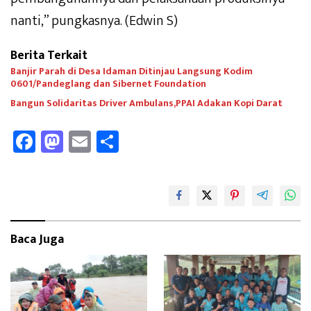
nanti,” pungkasnya. (Edwin S)
Berita Terkait
Banjir Parah di Desa Idaman Ditinjau Langsung Kodim
0601/Pandeglang dan Sibernet Foundation
Bangun Solidaritas Driver Ambulans,PPAI Adakan Kopi Darat
Fa
M
E
Sh
ce
as
m
ar
b
to
ail
e
oo
d
k
o
Baca Juga
n