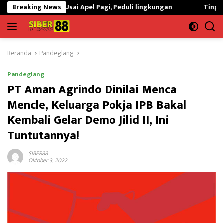
Langsung
vei Usai Apel Pagi, Peduli lingkungan
Breaking News
Tingkatkan Kualitas K
ke
konten
Beranda
Pandeglang
Pandeglang
PT Aman Agrindo Dinilai Menca
Mencle, Keluarga Pokja IPB Bakal
Kembali Gelar Demo Jilid II, Ini
Tuntutannya!
SIBER88
Oktober 3, 2022