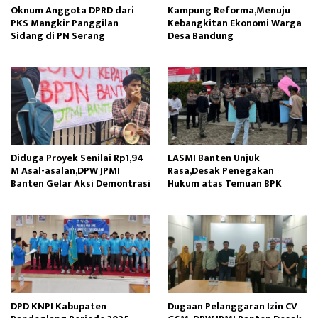
Oknum Anggota DPRD dari
Kampung Reforma,Menuju
PKS Mangkir Panggilan
Kebangkitan Ekonomi Warga
Sidang di PN Serang
Desa Bandung
Diduga Proyek Senilai Rp1,94
LASMI Banten Unjuk
M Asal-asalan,DPW JPMI
Rasa,Desak Penegakan
Banten Gelar Aksi Demontrasi
Hukum atas Temuan BPK
DPD KNPI Kabupaten
Dugaan Pelanggaran Izin CV