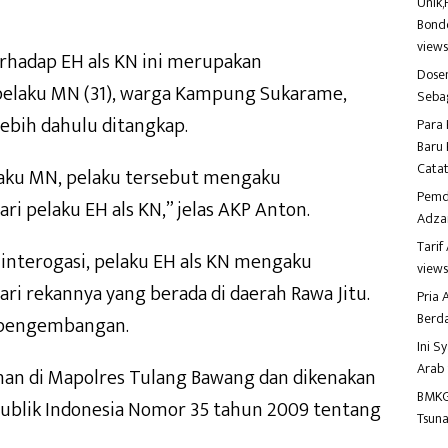
Unik,
Bondo
view
rhadap EH als KN ini merupakan
Dosen
elaku MN (31), warga Kampung Sukarame,
Seba
lebih dahulu ditangkap.
Para 
Baru 
Catat
aku MN, pelaku tersebut mengaku
Pemd
ri pelaku EH als KN,” jelas AKP Anton.
Adza
Tari
interogasi, pelaku EH als KN mengaku
view
ri rekannya yang berada di daerah Rawa Jitu.
Pria
Berd
 pengembangan.
Ini S
Arab
tahan di Mapolres Tulang Bawang dan dikenakan
BMKG
publik Indonesia Nomor 35 tahun 2009 tentang
Tsuna