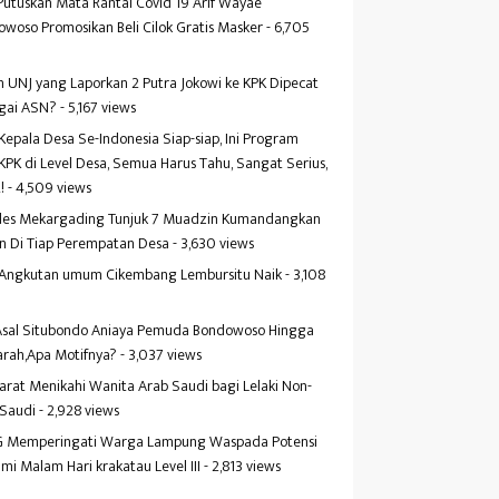
Putuskan Mata Rantai Covid 19 Arif Wayae
woso Promosikan Beli Cilok Gratis Masker
- 6,705
s
 UNJ yang Laporkan 2 Putra Jokowi ke KPK Dipecat
gai ASN?
- 5,167 views
Kepala Desa Se-Indonesia Siap-siap, Ini Program
KPK di Level Desa, Semua Harus Tahu, Sangat Serius,
!
- 4,509 views
es Mekargading Tunjuk 7 Muadzin Kumandangkan
n Di Tiap Perempatan Desa
- 3,630 views
f Angkutan umum Cikembang Lembursitu Naik
- 3,108
s
 Asal Situbondo Aniaya Pemuda Bondowoso Hingga
arah,Apa Motifnya?
- 3,037 views
yarat Menikahi Wanita Arab Saudi bagi Lelaki Non-
 Saudi
- 2,928 views
 Memperingati Warga Lampung Waspada Potensi
mi Malam Hari krakatau Level III
- 2,813 views