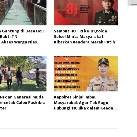
 Gantung di Desa Hou
Sambut HUT RI ke-81,Polda
Bakti TNI
Sulsel Minta Masyarakat
,Akses Warga Nias
Kibarkan Bendera Merah Putih
TNI dan Generasi Muda
Kapolres Sinjai Imbau
Mencetak Calon Paskibra
Masyarakat Agar Tak Ragu
ter
Hubungi 110 Jika dalam Keadaan
Mendesak