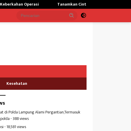
Tanamkan Cinta Tanah Air,Personil Nanggala Bekali Wasbang 
Kesehatan
ws
at di Polda Lampung Alami Pergantian,Termasuk
polda
- 388 views
ksi
- 18,581 views