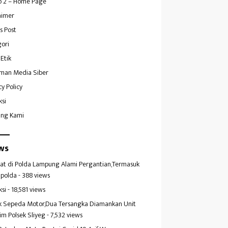
 2 – Home Page
aimer
s Post
ori
Etik
man Media Siber
cy Policy
ksi
ang Kami
ws
at di Polda Lampung Alami Pergantian,Termasuk
polda
- 388 views
ksi
- 18,581 views
k Sepeda Motor,Dua Tersangka Diamankan Unit
im Polsek Sliyeg
- 7,532 views