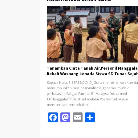
Tanamkan Cinta Tanah Air,Personil Nanggala
Bekali Wasbang kepada Siswa SD Tunas Seja
Kapuas Hulu, SIBER88.CO.ID_Guna membina karakter d
menumbuhkan rasa nasionalisme generasi muda di
perbatasan, Satgas Pamtas RI-Malaysia Yonarmed
13/Nanggala/1/1 Kostrad melalui Pos Kantuk Asam
memberikan pembekalan…
Fa
M
E
Sh
ce
as
m
ar
b
to
ail
e