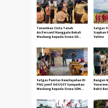
Tanamkan Cinta Tanah
Satgas Y
Air,Personil Nanggala Bekali
Siapkan 
Wasbang kepada Siswa SD
Yalimo
Tunas Sejahtera
Satgas Pamtas Kewilayahan RI-
Bangun M
PNG yonif 645/GtY Sampaikan
Yonarmed
Wasbang kepada Siswa SDN
Bakti Ba
Gunung Susu
Ambil Pa