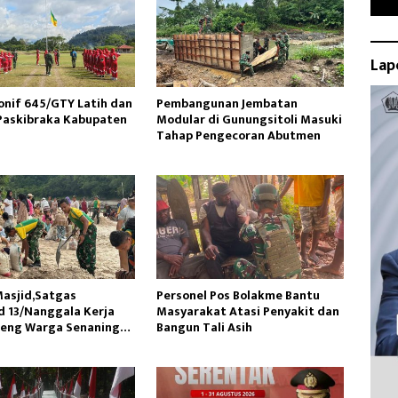
Lap
onif 645/GTY Latih dan
Pembangunan Jembatan
Paskibraka Kabupaten
Modular di Gunungsitoli Masuki
Tahap Pengecoran Abutmen
asjid,Satgas
Personel Pos Bolakme Bantu
 13/Nanggala Kerja
Masyarakat Atasi Penyakit dan
reng Warga Senaning
Bangun Tali Asih
sir Sungai