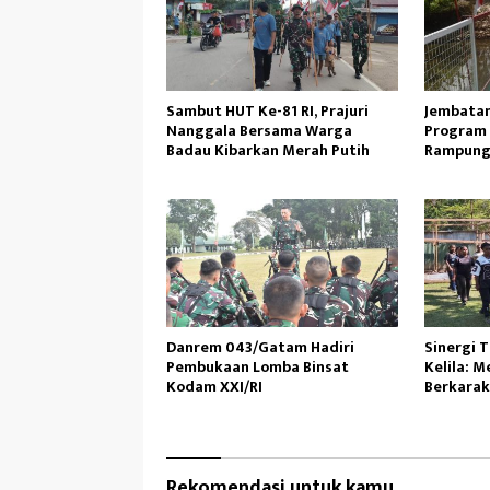
Sambut HUT Ke-81 RI, Prajuri
Jembatan
Nanggala Bersama Warga
Program 
Badau Kibarkan Merah Putih
Rampung
Lancar
Danrem 043/Gatam Hadiri
Sinergi 
Pembukaan Lomba Binsat
Kelila: 
Kodam XXI/RI
Berkarak
Rekomendasi untuk kamu