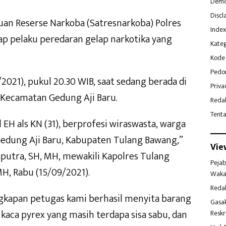
Demo
Discl
uan Reserse Narkoba (Satresnarkoba) Polres
Index
p pelaku peredaran gelap narkotika yang
Kateg
Kode 
Pedo
2021), pukul 20.30 WIB, saat sedang berada di
Priva
Kecamatan Gedung Aji Baru.
Reda
Tent
l EH als KN (31), berprofesi wiraswasta, warga
edung Aji Baru, Kabupaten Tulang Bawang,”
Vie
putra, SH, MH, mewakili Kapolres Tulang
Pejab
H, Rabu (15/09/2021).
Waka
Reda
ngkapan petugas kami berhasil menyita barang
Gasa
kaca pyrex yang masih terdapa sisa sabu, dan
Reskr