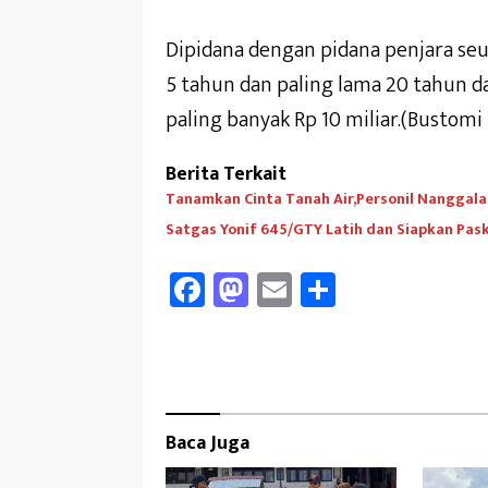
Dipidana dengan pidana penjara seu
5 tahun dan paling lama 20 tahun da
paling banyak Rp 10 miliar.(Bustomi
Berita Terkait
Tanamkan Cinta Tanah Air,Personil Nanggala
Satgas Yonif 645/GTY Latih dan Siapkan Pas
Fa
M
E
Sh
ce
as
m
ar
b
to
ail
e
oo
d
k
o
Baca Juga
n