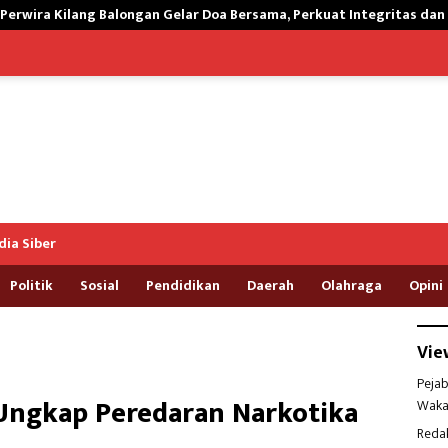
 Gelar Doa Bersama, Perkuat Integritas dan Keberkahan Operasi
ia Siber
Politik
Sosial
Pendidikan
Daerah
Olahraga
Opini
Vie
Pejab
Ungkap Peredaran Narkotika
Waka
Reda