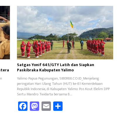
Satgas Yonif 645/GTY Latih dan Siapkan
htera
Paskibraka Kabupaten Yalimo
an
Yalimo Papua Pegunungan, SIBER88.CO.ID_Menjelang
peringatan Hari Ulang Tahun (HUT) ke-81 Kemerdekaan
Republik Indonesia, di Kabupaten Yalimo Pos Kout Elelim DPP
Sertu Mandro Twidarta bersama 8…
Fa
M
E
Sh
ce
as
m
ar
b
to
ail
e