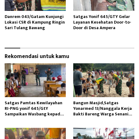
Danrem 043/Gatam Kunjungi
Satgas Yonif 645/GTY Gelar
Lokasi CSR di Kampung Ringin
Layanan Kesehatan Door-to-
Sari Tulang Bawang
Door di Desa Ampera
Rekomendasi untuk kamu
Satgas Pamtas Kewilayahan
Bangun Masjid,Satgas
RI-PNG yonif 645/GtY
Yonarmed 13/Nanggala Kerja
Sampaikan Wasbang kepada
Bakti Bareng Warga Senaning
Siswa SDN Gunung Susu
Ambil Pasir Sungai