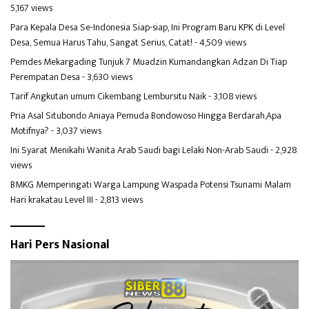
5,167 views
Para Kepala Desa Se-Indonesia Siap-siap, Ini Program Baru KPK di Level
Desa, Semua Harus Tahu, Sangat Serius, Catat!
- 4,509 views
Pemdes Mekargading Tunjuk 7 Muadzin Kumandangkan Adzan Di Tiap
Perempatan Desa
- 3,630 views
Tarif Angkutan umum Cikembang Lembursitu Naik
- 3,108 views
Pria Asal Situbondo Aniaya Pemuda Bondowoso Hingga Berdarah,Apa
Motifnya?
- 3,037 views
Ini Syarat Menikahi Wanita Arab Saudi bagi Lelaki Non-Arab Saudi
- 2,928
views
BMKG Memperingati Warga Lampung Waspada Potensi Tsunami Malam
Hari krakatau Level III
- 2,813 views
Hari Pers Nasional