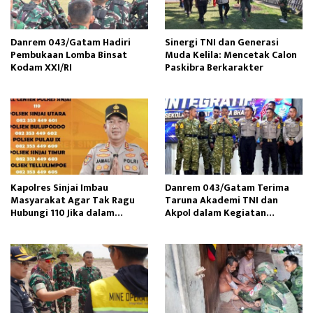
Danrem 043/Gatam Hadiri
Sinergi TNI dan Generasi
Pembukaan Lomba Binsat
Muda Kelila: Mencetak Calon
Kodam XXI/RI
Paskibra Berkarakter
Kapolres Sinjai Imbau
Danrem 043/Gatam Terima
Masyarakat Agar Tak Ragu
Taruna Akademi TNI dan
Hubungi 110 Jika dalam
Akpol dalam Kegiatan
Keadaan Mendesak
Integratif Bhakti Sekolah
Rakyat