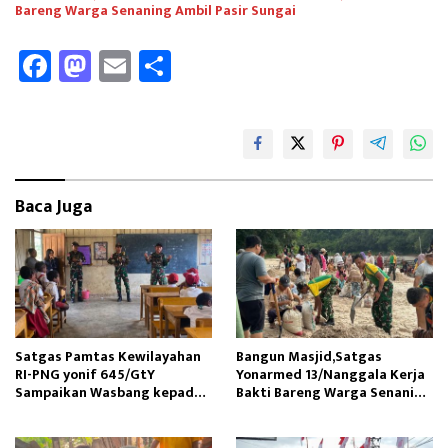
Bareng Warga Senaning Ambil Pasir Sungai
Fa
M
E
Sh
ce
as
m
ar
b
to
ail
e
oo
d
k
o
Baca Juga
n
Satgas Pamtas Kewilayahan
Bangun Masjid,Satgas
RI-PNG yonif 645/GtY
Yonarmed 13/Nanggala Kerja
Sampaikan Wasbang kepada
Bakti Bareng Warga Senaning
Siswa SDN Gunung Susu
Ambil Pasir Sungai