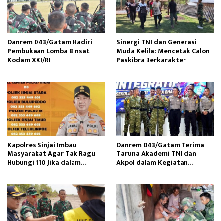
Danrem 043/Gatam Hadiri
Sinergi TNI dan Generasi
Pembukaan Lomba Binsat
Muda Kelila: Mencetak Calon
Kodam XXI/RI
Paskibra Berkarakter
Kapolres Sinjai Imbau
Danrem 043/Gatam Terima
Masyarakat Agar Tak Ragu
Taruna Akademi TNI dan
Hubungi 110 Jika dalam
Akpol dalam Kegiatan
Keadaan Mendesak
Integratif Bhakti Sekolah
Rakyat