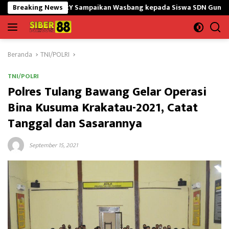
Langsung
5/GtY Sampaikan Wasbang kepada Siswa SDN Gunung Susu
Breaking News
ke
konten
Beranda
TNI/POLRI
TNI/POLRI
Polres Tulang Bawang Gelar Operasi
Bina Kusuma Krakatau-2021, Catat
Tanggal dan Sasarannya
September 15, 2021