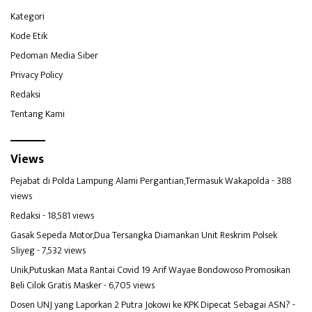
Kategori
Kode Etik
Pedoman Media Siber
Privacy Policy
Redaksi
Tentang Kami
Views
Pejabat di Polda Lampung Alami Pergantian,Termasuk Wakapolda
- 388
views
Redaksi
- 18,581 views
Gasak Sepeda Motor,Dua Tersangka Diamankan Unit Reskrim Polsek
Sliyeg
- 7,532 views
Unik,Putuskan Mata Rantai Covid 19 Arif Wayae Bondowoso Promosikan
Beli Cilok Gratis Masker
- 6,705 views
Dosen UNJ yang Laporkan 2 Putra Jokowi ke KPK Dipecat Sebagai ASN?
-