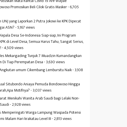
Putuskan Mata Rantai Covid 19 Arif Wayae
woso Promosikan Beli Cilok Gratis Masker
- 6,705
s
 UNJ yang Laporkan 2 Putra Jokowi ke KPK Dipecat
gai ASN?
- 5,167 views
Kepala Desa Se-Indonesia Siap-siap, Ini Program
KPK di Level Desa, Semua Harus Tahu, Sangat Serius,
!
- 4,509 views
es Mekargading Tunjuk 7 Muadzin Kumandangkan
n Di Tiap Perempatan Desa
- 3,630 views
f Angkutan umum Cikembang Lembursitu Naik
- 3,108
s
 Asal Situbondo Aniaya Pemuda Bondowoso Hingga
arah,Apa Motifnya?
- 3,037 views
yarat Menikahi Wanita Arab Saudi bagi Lelaki Non-
 Saudi
- 2,928 views
 Memperingati Warga Lampung Waspada Potensi
mi Malam Hari krakatau Level III
- 2,813 views