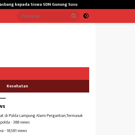
SDN Gunung Susu
Bangun Masjid,Satgas Yonarmed 13/Nangga
Kesehatan
ws
at di Polda Lampung Alami Pergantian,Termasuk
polda
- 388 views
ksi
- 18,581 views