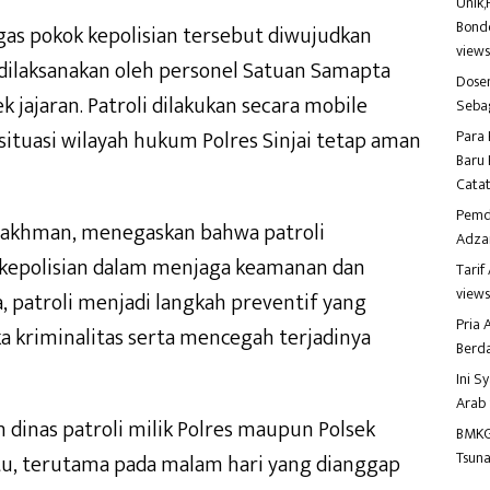
Unik,
Bondo
gas pokok kepolisian tersebut diwujudkan
view
g dilaksanakan oleh personel Satuan Samapta
Dosen
k jajaran. Patroli dilakukan secara mobile
Seba
ituasi wilayah hukum Polres Sinjai tetap aman
Para 
Baru 
Catat
Pemd
r Rakhman, menegaskan bahwa patroli
Adza
 kepolisian dalam menjaga keamanan dan
Tari
view
 patroli menjadi langkah preventif yang
Pria
 kriminalitas serta mencegah terjadinya
Berd
Ini S
Arab
 dinas patroli milik Polres maupun Polsek
BMKG
Tsuna
ktu, terutama pada malam hari yang dianggap