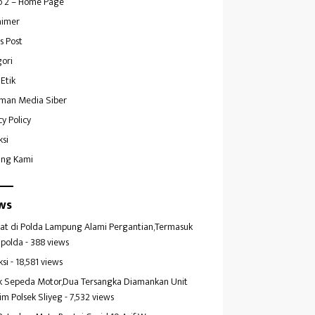
 2 – Home Page
aimer
s Post
ori
Etik
man Media Siber
cy Policy
ksi
ang Kami
ws
at di Polda Lampung Alami Pergantian,Termasuk
polda
- 388 views
ksi
- 18,581 views
k Sepeda Motor,Dua Tersangka Diamankan Unit
im Polsek Sliyeg
- 7,532 views