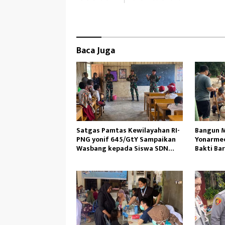
k
o
n
Baca Juga
Satgas Pamtas Kewilayahan RI-
Bangun M
PNG yonif 645/GtY Sampaikan
Yonarmed
Wasbang kepada Siswa SDN
Bakti Ba
Gunung Susu
Ambil Pa