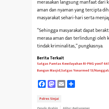
merasakan langsung manfaat dari ke
aman dan nyaman yang tercipta di
masyarakat sehari-hari serta menjag
“Sehingga masyarakat dapat berakti
merasa aman dan terlindungi oleh k
tindak kriminalitas,” pungkasnya.
Berita Terkait
Satgas Pamtas Kewilayahan RI-PNG yonif 6
Bangun Masjid,Satgas Yonarmed 13/Nanggala 
Fa
M
E
Sh
ce
as
m
ar
b
to
ail
e
Polres Sinjai
oo
d
Penulis: Ibrahim
Editor: Badruzzaman