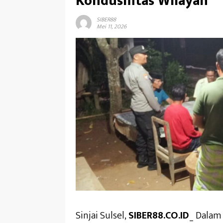
Kondusifitas Wilayah
SIBER88
Mei 11, 2026
Sinjai Sulsel,
SIBER88.CO.ID
_ Dalam