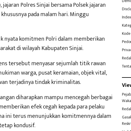
Demo
jajaran Polres Sinjai bersama Polsek jajaran
Discl
, khususnya pada malam hari. Minggu
Index
Kateg
Kode 
tuk nyata komitmen Polri dalam memberikan
Pedo
akat di wilayah Kabupaten Sinjai.
Priva
Reda
tens tersebut menyasar sejumlah titik rawan
Tent
iman warga, pusat keramaian, objek vital,
an terjadinya tindak kriminalitas.
Vie
Pejab
lapangan diharapkan mampu mencegah berbagai
Waka
memberikan efek cegah kepada para pelaku
Reda
elama ini terus menunjukkan komitmennya dalam
Gasa
Reskr
etap kondusif.