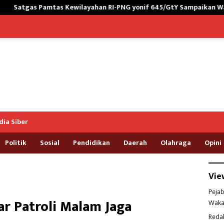
wilayahan RI-PNG yonif 645/GtY Sampaikan Wasbang kepada Siswa 
ia Siber
Politik
Sosial
Pendidikan
Daerah
Olahraga
Opini
Vie
Pejab
lar Patroli Malam Jaga
Waka
Reda