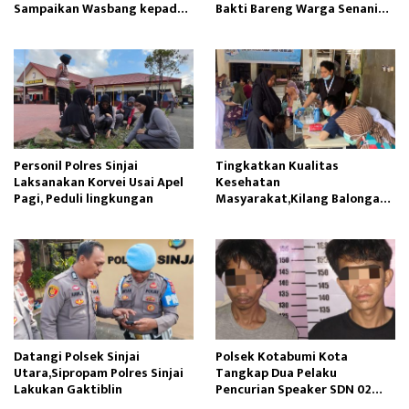
Sampaikan Wasbang kepada
Bakti Bareng Warga Senaning
Siswa SDN Gunung Susu
Ambil Pasir Sungai
Personil Polres Sinjai
Tingkatkan Kualitas
Laksanakan Korvei Usai Apel
Kesehatan
Pagi, Peduli lingkungan
Masyarakat,Kilang Balongan
Edukasi Perawatan Gigi
Datangi Polsek Sinjai
Polsek Kotabumi Kota
Utara,Sipropam Polres Sinjai
Tangkap Dua Pelaku
Lakukan Gaktiblin
Pencurian Speaker SDN 02
Gapura