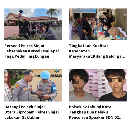
Siswa SDN Gunung Susu
Ambil Pasir Sungai
Personil Polres Sinjai
Tingkatkan Kualitas
Laksanakan Korvei Usai Apel
Kesehatan
Pagi, Peduli lingkungan
Masyarakat,Kilang Balongan
Edukasi Perawatan Gigi
Datangi Polsek Sinjai
Polsek Kotabumi Kota
Utara,Sipropam Polres Sinjai
Tangkap Dua Pelaku
Lakukan Gaktiblin
Pencurian Speaker SDN 02
Gapura