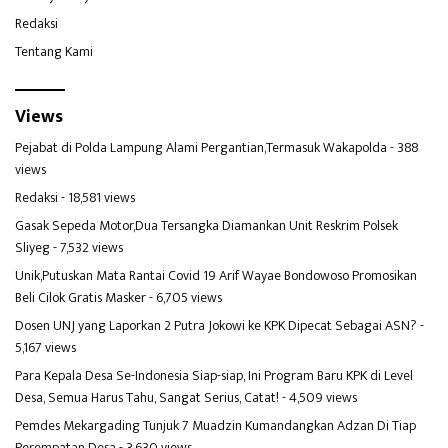
Redaksi
Tentang Kami
Views
Pejabat di Polda Lampung Alami Pergantian,Termasuk Wakapolda
- 388
views
Redaksi
- 18,581 views
Gasak Sepeda Motor,Dua Tersangka Diamankan Unit Reskrim Polsek
Sliyeg
- 7,532 views
Unik,Putuskan Mata Rantai Covid 19 Arif Wayae Bondowoso Promosikan
Beli Cilok Gratis Masker
- 6,705 views
Dosen UNJ yang Laporkan 2 Putra Jokowi ke KPK Dipecat Sebagai ASN?
-
5,167 views
Para Kepala Desa Se-Indonesia Siap-siap, Ini Program Baru KPK di Level
Desa, Semua Harus Tahu, Sangat Serius, Catat!
- 4,509 views
Pemdes Mekargading Tunjuk 7 Muadzin Kumandangkan Adzan Di Tiap
Perempatan Desa
- 3,630 views