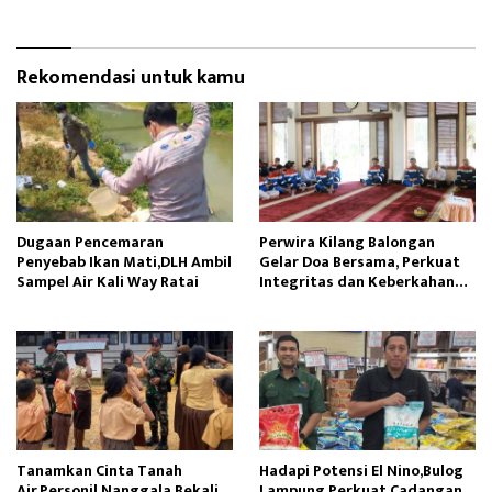
Rekomendasi untuk kamu
Dugaan Pencemaran
Perwira Kilang Balongan
Penyebab Ikan Mati,DLH Ambil
Gelar Doa Bersama, Perkuat
Sampel Air Kali Way Ratai
Integritas dan Keberkahan
Operasi
Tanamkan Cinta Tanah
Hadapi Potensi El Nino,Bulog
Air,Personil Nanggala Bekali
Lampung Perkuat Cadangan