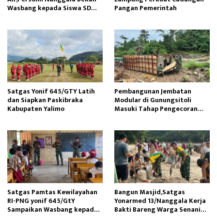
Wasbang kepada Siswa SD
Pangan Pemerintah
Tunas Sejahtera
Satgas Yonif 645/GTY Latih
Pembangunan Jembatan
dan Siapkan Paskibraka
Modular di Gunungsitoli
Kabupaten Yalimo
Masuki Tahap Pengecoran
Abutmen
Satgas Pamtas Kewilayahan
Bangun Masjid,Satgas
RI-PNG yonif 645/GtY
Yonarmed 13/Nanggala Kerja
Sampaikan Wasbang kepada
Bakti Bareng Warga Senaning