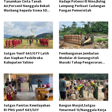
Tanamkan Cinta Tanah
Hadapi Potensi El Nino,Bulog
Air,Personil Nanggala Bekali
Lampung Perkuat Cadangan
Wasbang kepada Siswa SD
Pangan Pemerintah
Tunas Sejahtera
Satgas Yonif 645/GTY Latih
Pembangunan Jembatan
dan Siapkan Paskibraka
Modular di Gunungsitoli
Kabupaten Yalimo
Masuki Tahap Pengecoran
Abutmen
Satgas Pamtas Kewilayahan
Bangun Masjid,Satgas
RI-PNG yonif 645/GtY
Yonarmed 13/Nanggala Kerja