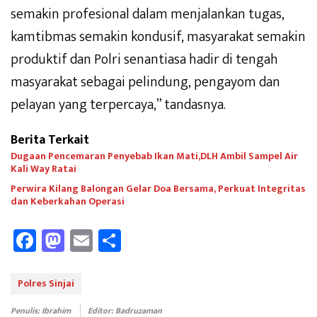
semakin profesional dalam menjalankan tugas,
kamtibmas semakin kondusif, masyarakat semakin
produktif dan Polri senantiasa hadir di tengah
masyarakat sebagai pelindung, pengayom dan
pelayan yang terpercaya,” tandasnya.
Berita Terkait
Dugaan Pencemaran Penyebab Ikan Mati,DLH Ambil Sampel Air
Kali Way Ratai
Perwira Kilang Balongan Gelar Doa Bersama, Perkuat Integritas
dan Keberkahan Operasi
Fa
M
E
Sh
ce
as
m
ar
b
to
ail
e
Polres Sinjai
oo
d
Penulis: Ibrahim
Editor: Badruzaman