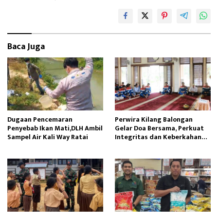
k
o
n
Baca Juga
Dugaan Pencemaran
Perwira Kilang Balongan
Penyebab Ikan Mati,DLH Ambil
Gelar Doa Bersama, Perkuat
Sampel Air Kali Way Ratai
Integritas dan Keberkahan
Operasi