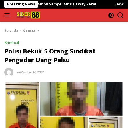
Langsung
H Ambil Sampel Air Kali Way Ratai
Breaking News
Perwira Kilang Balongan
ke
konten
Beranda
Kriminal
Kriminal
Polisi Bekuk 5 Orang Sindikat
Pengedar Uang Palsu
September 14, 2021