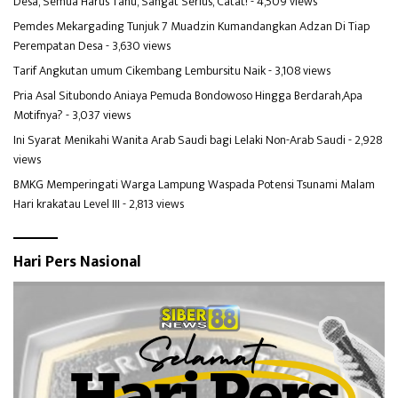
Desa, Semua Harus Tahu, Sangat Serius, Catat!
- 4,509 views
Pemdes Mekargading Tunjuk 7 Muadzin Kumandangkan Adzan Di Tiap
Perempatan Desa
- 3,630 views
Tarif Angkutan umum Cikembang Lembursitu Naik
- 3,108 views
Pria Asal Situbondo Aniaya Pemuda Bondowoso Hingga Berdarah,Apa
Motifnya?
- 3,037 views
Ini Syarat Menikahi Wanita Arab Saudi bagi Lelaki Non-Arab Saudi
- 2,928
views
BMKG Memperingati Warga Lampung Waspada Potensi Tsunami Malam
Hari krakatau Level III
- 2,813 views
Hari Pers Nasional