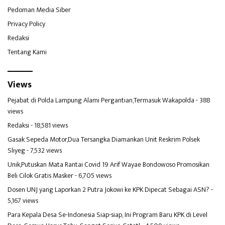
Pedoman Media Siber
Privacy Policy
Redaksi
Tentang Kami
Views
Pejabat di Polda Lampung Alami Pergantian,Termasuk Wakapolda
- 388
views
Redaksi
- 18,581 views
Gasak Sepeda Motor,Dua Tersangka Diamankan Unit Reskrim Polsek
Sliyeg
- 7,532 views
Unik,Putuskan Mata Rantai Covid 19 Arif Wayae Bondowoso Promosikan
Beli Cilok Gratis Masker
- 6,705 views
Dosen UNJ yang Laporkan 2 Putra Jokowi ke KPK Dipecat Sebagai ASN?
-
5,167 views
Para Kepala Desa Se-Indonesia Siap-siap, Ini Program Baru KPK di Level