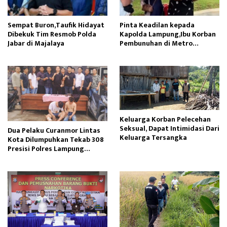
Sempat Buron,Taufik Hidayat
Pinta Keadilan kepada
Dibekuk Tim Resmob Polda
Kapolda Lampung,Ibu Korban
Jabar di Majalaya
Pembunuhan di Metro
Menangis Histeris
Keluarga Korban Pelecehan
Seksual, Dapat Intimidasi Dari
Dua Pelaku Curanmor Lintas
Keluarga Tersangka
Kota Dilumpuhkan Tekab 308
Presisi Polres Lampung
Tengah