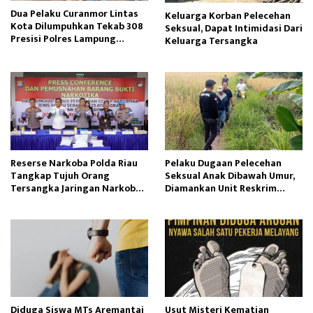
Dua Pelaku Curanmor Lintas
Keluarga Korban Pelecehan
Kota Dilumpuhkan Tekab 308
Seksual, Dapat Intimidasi Dari
Presisi Polres Lampung
Keluarga Tersangka
Tengah
Reserse Narkoba Polda Riau
Pelaku Dugaan Pelecehan
Tangkap Tujuh Orang
Seksual Anak Dibawah Umur,
Tersangka Jaringan Narkoba
Diamankan Unit Reskrim
Internasional
Polsek Semende
Diduga Siswa MTs Aremantai
Usut Misteri Kematian