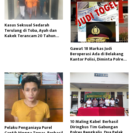
Kasus Seksual Sedarah
Terulang di Toba, Ayah dan
Kakek Terancam 20 Tahun
Penjara
Gawat 18 Markas Judi
Beroperasi Ada di Belakang
Kantor Polisi, Diminta Polres
Pelabuhan Belawan Bertindak
10 Maling Kabel Berhasil
Diringkus Tim Gabungan
Pelaku Penganiaya Purel
Polres Bengkalis, Dua Pelaku
Cantik Hingga Tewas, Berhasil