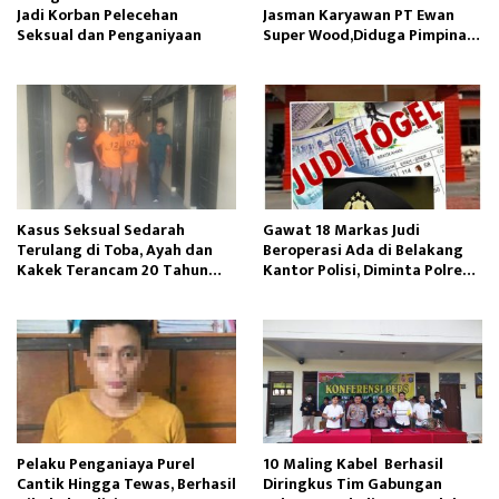
Jadi Korban Pelecehan
Jasman Karyawan PT Ewan
Seksual dan Penganiyaan
Super Wood,Diduga Pimpinan
Manajemen Perusahaan
Kasus Seksual Sedarah
Gawat 18 Markas Judi
Terulang di Toba, Ayah dan
Beroperasi Ada di Belakang
Kakek Terancam 20 Tahun
Kantor Polisi, Diminta Polres
Penjara
Pelabuhan Belawan Bertindak
Pelaku Penganiaya Purel
10 Maling Kabel Berhasil
Cantik Hingga Tewas, Berhasil
Diringkus Tim Gabungan