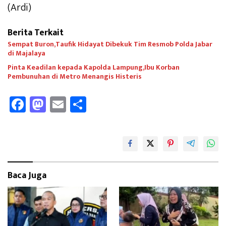
(Ardi)
Berita Terkait
Sempat Buron,Taufik Hidayat Dibekuk Tim Resmob Polda Jabar
di Majalaya
Pinta Keadilan kepada Kapolda Lampung,Ibu Korban
Pembunuhan di Metro Menangis Histeris
Fa
M
E
Sh
ce
as
m
ar
b
to
ail
e
oo
d
k
o
Baca Juga
n