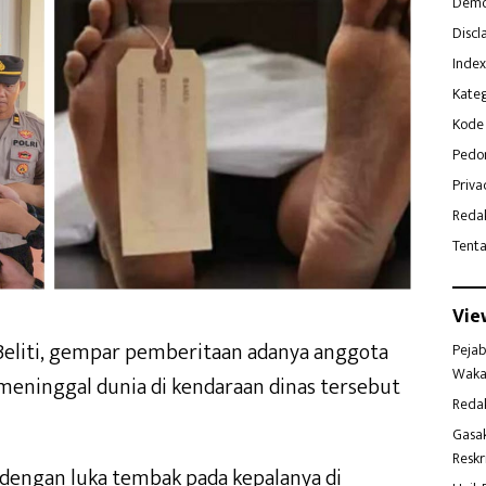
Demo
Discl
Index
Kateg
Kode 
Pedo
Priva
Reda
Tent
Vie
eliti, gempar pemberitaan adanya anggota
Pejab
Waka
meninggal dunia di kendaraan dinas tersebut
Reda
Gasa
Reskr
dengan luka tembak pada kepalanya di