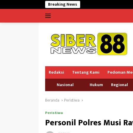
Langsung
Breaking News
Dugaan Pencema
ke
konten
Redaksi
Tentang Kami
Pedoman Med
Nasional
Hukum
Regional
Beranda
Peristiwa
Peristiwa
Personil Polres Musi R