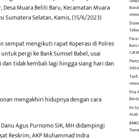
Unik,
, Desa Muara Beliti Baru, Kecamatan Muara
Bondo
view
si Sumatera Selatan, Kamis, (15/6/2023)
Dosen
Seba
Para 
 sempat mengikuti rapat Koperasi di Polres
Baru 
untuk pergi ke Bank Sumsel Babel, usai
Catat
Pemd
dan tidak kembali lagi hingga siang hari dan
Adza
Tari
view
Pria
bonan mengakhiri hidupnya dengan cara
Berd
Ini S
Arab
BMKG
P Danu Agus Purnomo SIK, MH didampingi
Tsuna
asat Reskrim, AKP Muhammad Indra