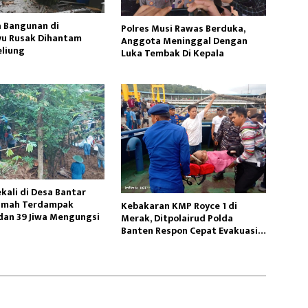
 Bangunan di
Polres Musi Rawas Berduka,
u Rusak Dihantam
Anggota Meninggal Dengan
eliung
Luka Tembak Di Kepala
kali di Desa Bantar
Rumah Terdampak
Kebakaran KMP Royce 1 di
dan 39 Jiwa Mengungsi
Merak, Ditpolairud Polda
Banten Respon Cepat Evakuasi
dan Selamatkan Penumpang