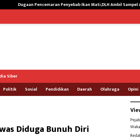
ran Penyebab Ikan Mati,DLH Ambil Sampel Air Kali Way Ratai
ia Siber
Politik
Sosial
Pendidikan
Daerah
Olahraga
Opini
Vie
Pejab
awas Diduga Bunuh Diri
Waka
Reda