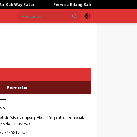
Perwira Kilang Balongan Gelar Doa Bersama, Perkuat Integritas 
Kesehatan
ws
at di Polda Lampung Alami Pergantian,Termasuk
polda
- 388 views
ksi
- 18,581 views