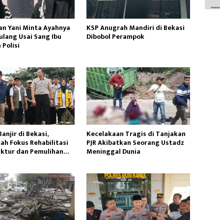
n Yani Minta Ayahnya
KSP Anugrah Mandiri di Bekasi
ulang Usai Sang Ibu
Dibobol Perampok
 Polisi
njir di Bekasi,
Kecelakaan Tragis di Tanjakan
ah Fokus Rehabilitasi
PJR Akibatkan Seorang Ustadz
uktur dan Pemulihan
Meninggal Dunia