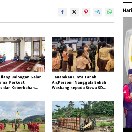
Har
Kilang Balongan Gelar
Tanamkan Cinta Tanah
ama, Perkuat
Air,Personil Nanggala Bekali
as dan Keberkahan
Wasbang kepada Siswa SD
Tunas Sejahtera