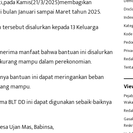
ti,pada Kamis(21/3/2025)membagikan
Demo
Discl
i bulan Januari sampai Maret tahun 2025.
Index
 tersebut disalurkan kepada 13 Keluarga
Kateg
Kode 
Pedo
nerima manfaat bahwa bantuan ini disalurkan
Priva
Reda
 kurang mampu dalam perekonomian.
Tent
nya bantuan ini dapat meringankan beban
rang mampu.
Vie
Pejab
ma BLT DD ini dapat digunakan sebaik-baiknya
Waka
Reda
Gasa
esa Ujan Mas, Babinsa,
Reskr