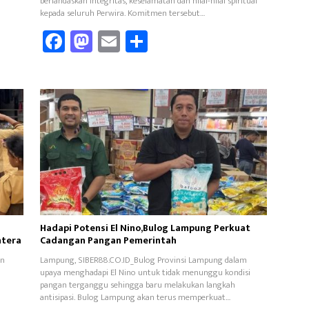
berlandaskan integritas, keselamatan dan nilai-nilai spiritual
kepada seluruh Perwira. Komitmen tersebut…
Fa
M
E
Sh
ce
as
m
ar
b
to
ail
e
oo
d
k
o
n
Hadapi Potensi El Nino,Bulog Lampung Perkuat
htera
Cadangan Pangan Pemerintah
an
Lampung, SIBER88.CO.ID_Bulog Provinsi Lampung dalam
upaya menghadapi El Nino untuk tidak menunggu kondisi
pangan terganggu sehingga baru melakukan langkah
antisipasi. Bulog Lampung akan terus memperkuat…