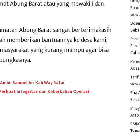
Unik,
mat Abung Barat atau yang mewakili dan
Bondo
view
Dosen
amatan Abung Barat sangat berterimakasih
Seba
lah memberikan bantuannya ke desa kami,
Para 
Baru 
 masyarakat yang kurang mampu agar bisa
Catat
pungkasnya.
Pemd
Adza
Tari
mbil Sampel Air Kali Way Ratai
view
 Perkuat Integritas dan Keberkahan Operasi
Pria
Berd
Ini S
Arab
BMKG
Tsuna