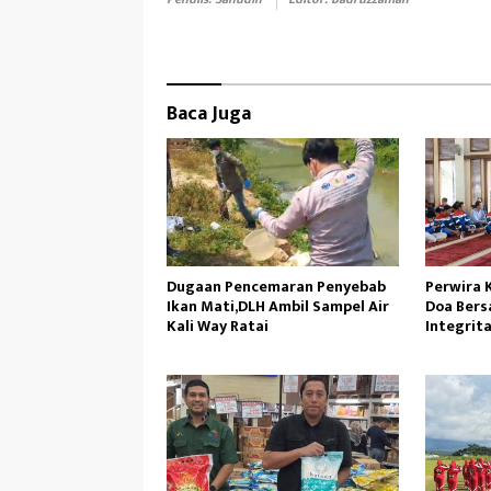
k
o
n
Baca Juga
Dugaan Pencemaran Penyebab
Perwira 
Ikan Mati,DLH Ambil Sampel Air
Doa Bers
Kali Way Ratai
Integrit
Operasi