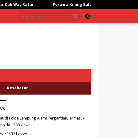
Perwira Kilang Balongan Gelar Doa Bersama, Perkuat Integritas da
Kesehatan
ws
at di Polda Lampung Alami Pergantian,Termasuk
polda
- 388 views
ksi
- 18,581 views