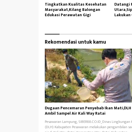
Tingkatkan Kualitas Kesehatan
Datangi P
Masyarakat,Kilang Balongan
Utara,Sip
Edukasi Perawatan Gigi
Lakukan 
Rekomendasi untuk kamu
Dugaan Pencemaran Penyebab Ikan Mati,DLH
Ambil Sampel Air Kali Way Ratai
Pesawaran Lampung, SIBER88.CO.ID_Dinas Lingkungan 
(DLH) Kabupaten Pesawaran melakukan pengambilan s