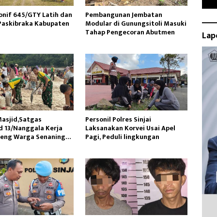
onif 645/GTY Latih dan
Pembangunan Jembatan
Paskibraka Kabupaten
Modular di Gunungsitoli Masuki
Tahap Pengecoran Abutmen
Lap
asjid,Satgas
Personil Polres Sinjai
 13/Nanggala Kerja
Laksanakan Korvei Usai Apel
reng Warga Senaning
Pagi, Peduli lingkungan
sir Sungai