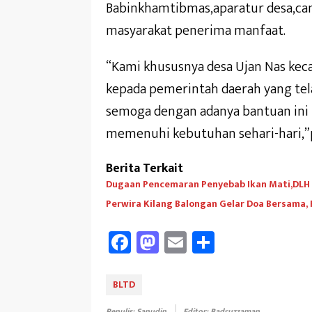
Babinkhamtibmas,aparatur desa,ca
masyarakat penerima manfaat.
“Kami khususnya desa Ujan Nas kec
kepada pemerintah daerah yang te
semoga dengan adanya bantuan ini
memenuhi kebutuhan sehari-hari,”
Berita Terkait
Dugaan Pencemaran Penyebab Ikan Mati,DLH A
Perwira Kilang Balongan Gelar Doa Bersama,
Fa
M
E
Sh
ce
as
m
ar
b
to
ail
e
BLTD
oo
d
Penulis: Sanudin
Editor: Badruzzaman