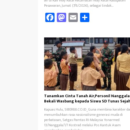
air di Kali Way Ratai Kecamatan Way Ratai Kabupaten
Pesawaran, Jumat (7/8/2026), sebagai tindak…
Fa
M
E
Sh
ce
as
m
ar
b
to
ail
e
oo
d
k
o
n
Tanamkan Cinta Tanah Air,Personil Nanggala
Bekali Wasbang kepada Siswa SD Tunas Seja
Kapuas Hulu, SIBER88.CO.ID_Guna membina karakter d
menumbuhkan rasa nasionalisme generasi muda di
perbatasan, Satgas Pamtas RI-Malaysia Yonarmed
13/Nanggala/1/1 Kostrad melalui Pos Kantuk Asam