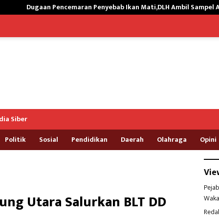
n Penyebab Ikan Mati,DLH Ambil Sampel Air Kali Way Ratai
ia Siber
Politik
Sosial
Pendidikan
Daerah
Olahraga
Opini
Vie
Pejab
ung Utara Salurkan BLT DD
Waka
Reda