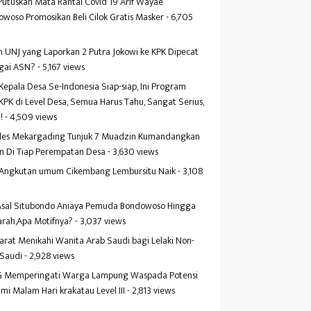
Putuskan Mata Rantai Covid 19 Arif Wayae
woso Promosikan Beli Cilok Gratis Masker
- 6,705
s
 UNJ yang Laporkan 2 Putra Jokowi ke KPK Dipecat
gai ASN?
- 5,167 views
Kepala Desa Se-Indonesia Siap-siap, Ini Program
KPK di Level Desa, Semua Harus Tahu, Sangat Serius,
!
- 4,509 views
es Mekargading Tunjuk 7 Muadzin Kumandangkan
n Di Tiap Perempatan Desa
- 3,630 views
f Angkutan umum Cikembang Lembursitu Naik
- 3,108
s
 Asal Situbondo Aniaya Pemuda Bondowoso Hingga
arah,Apa Motifnya?
- 3,037 views
yarat Menikahi Wanita Arab Saudi bagi Lelaki Non-
 Saudi
- 2,928 views
 Memperingati Warga Lampung Waspada Potensi
mi Malam Hari krakatau Level III
- 2,813 views