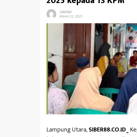
2025 kepada 13 KPM
SIBER88
Maret 22, 2025
Lampung Utara,
SIBER88.CO.ID_
Ke