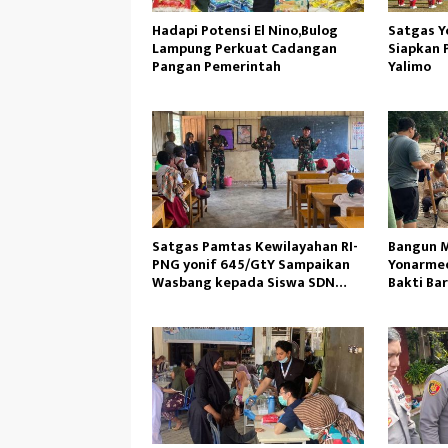
Hadapi Potensi El Nino,Bulog
Satgas Y
Lampung Perkuat Cadangan
Siapkan 
Pangan Pemerintah
Yalimo
Satgas Pamtas Kewilayahan RI-
Bangun M
PNG yonif 645/GtY Sampaikan
Yonarmed
Wasbang kepada Siswa SDN
Bakti Ba
Gunung Susu
Ambil Pa