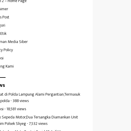
 2 – Home Page
aimer
s Post
ori
Etik
man Media Siber
cy Policy
ksi
ang Kami
ws
at di Polda Lampung Alami Pergantian,Termasuk
polda
- 388 views
ksi
- 18,581 views
k Sepeda Motor,Dua Tersangka Diamankan Unit
im Polsek Sliyeg
- 7,532 views