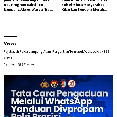
Jembatan Gantung di Desa
Sambut HUT RI ke-81,Polda
Hou Program Bakti TNI
Sulsel Minta Masyarakat
Rampung,Akses Warga Nias
Kibarkan Bendera Merah
Lancar
Putih
Views
Pejabat di Polda Lampung Alami Pergantian,Termasuk Wakapolda
- 388
views
Redaksi
- 18,581 views