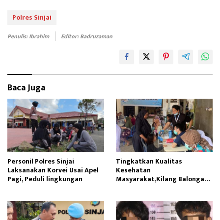
ce
as
m
ar
b
to
ail
e
Polres Sinjai
oo
d
Penulis: Ibrahim
Editor: Badruzaman
k
o
n
Baca Juga
Personil Polres Sinjai
Tingkatkan Kualitas
Laksanakan Korvei Usai Apel
Kesehatan
Pagi, Peduli lingkungan
Masyarakat,Kilang Balongan
Edukasi Perawatan Gigi