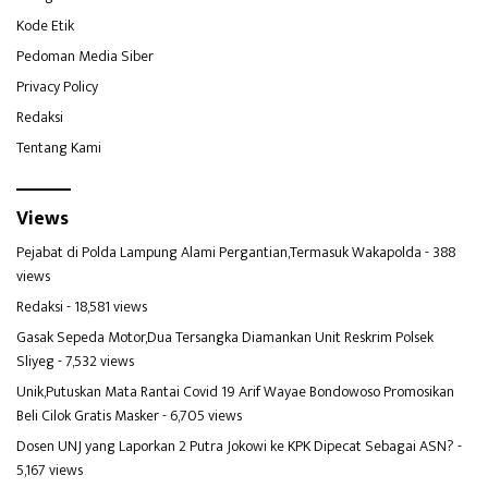
Kode Etik
Pedoman Media Siber
Privacy Policy
Redaksi
Tentang Kami
Views
Pejabat di Polda Lampung Alami Pergantian,Termasuk Wakapolda
- 388
views
Redaksi
- 18,581 views
Gasak Sepeda Motor,Dua Tersangka Diamankan Unit Reskrim Polsek
Sliyeg
- 7,532 views
Unik,Putuskan Mata Rantai Covid 19 Arif Wayae Bondowoso Promosikan
Beli Cilok Gratis Masker
- 6,705 views
Dosen UNJ yang Laporkan 2 Putra Jokowi ke KPK Dipecat Sebagai ASN?
-
5,167 views