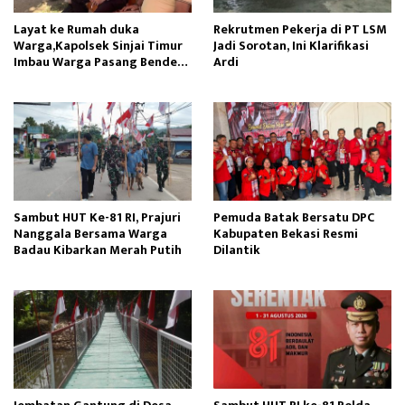
Layat ke Rumah duka
Rekrutmen Pekerja di PT LSM
Warga,Kapolsek Sinjai Timur
Jadi Sorotan, Ini Klarifikasi
Imbau Warga Pasang Bendera
Ardi
Merah Putih
Sambut HUT Ke-81 RI, Prajuri
Pemuda Batak Bersatu DPC
Nanggala Bersama Warga
Kabupaten Bekasi Resmi
Badau Kibarkan Merah Putih
Dilantik