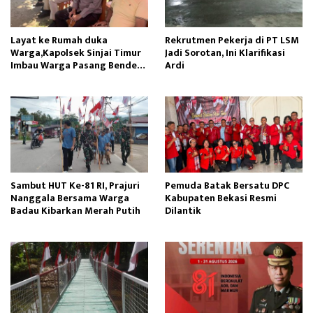
Layat ke Rumah duka
Rekrutmen Pekerja di PT LSM
Warga,Kapolsek Sinjai Timur
Jadi Sorotan, Ini Klarifikasi
Imbau Warga Pasang Bendera
Ardi
Merah Putih
Sambut HUT Ke-81 RI, Prajuri
Pemuda Batak Bersatu DPC
Nanggala Bersama Warga
Kabupaten Bekasi Resmi
Badau Kibarkan Merah Putih
Dilantik