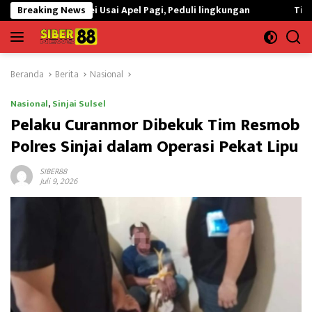
Langsung
Korvei Usai Apel Pagi, Peduli lingkungan
Breaking News
Tingkatkan Kualita
ke
konten
Beranda
Berita
Nasional
Nasional
,
Sinjai Sulsel
Pelaku Curanmor Dibekuk Tim Resmob
Polres Sinjai dalam Operasi Pekat Lipu
SIBER88
Juli 9, 2026