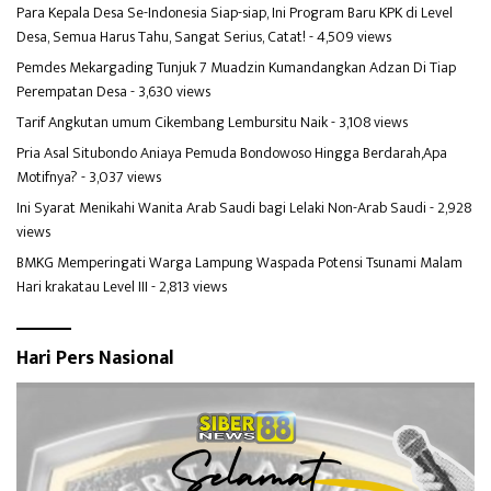
Para Kepala Desa Se-Indonesia Siap-siap, Ini Program Baru KPK di Level
Desa, Semua Harus Tahu, Sangat Serius, Catat!
- 4,509 views
Pemdes Mekargading Tunjuk 7 Muadzin Kumandangkan Adzan Di Tiap
Perempatan Desa
- 3,630 views
Tarif Angkutan umum Cikembang Lembursitu Naik
- 3,108 views
Pria Asal Situbondo Aniaya Pemuda Bondowoso Hingga Berdarah,Apa
Motifnya?
- 3,037 views
Ini Syarat Menikahi Wanita Arab Saudi bagi Lelaki Non-Arab Saudi
- 2,928
views
BMKG Memperingati Warga Lampung Waspada Potensi Tsunami Malam
Hari krakatau Level III
- 2,813 views
Hari Pers Nasional