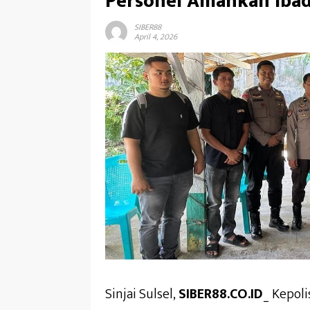
Personel Amankan Iba
SIBER88
April 4, 2026
Sinjai Sulsel,
SIBER88.CO.ID
_ Kepol