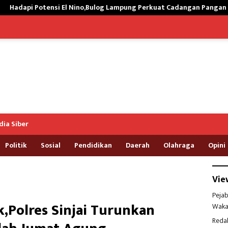
o,Bulog Lampung Perkuat Cadangan Pangan Pemerintah
Satg
ia Siber
Politik
Sosial
Pendidikan
Daerah
Olahraga
Opini
Vie
Pejab
,Polres Sinjai Turunkan
Waka
Reda