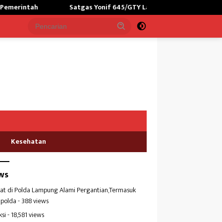
as Yonif 645/GTY Latih dan Siapkan Paskibraka Kabupaten Yalimo
Kesehatan
ws
at di Polda Lampung Alami Pergantian,Termasuk
polda
- 388 views
ksi
- 18,581 views