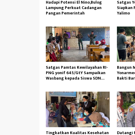
Hadapi Potensi El Nino,Bulog
Satgas Y
Lampung Perkuat Cadangan
Siapkan 
Pangan Pemerintah
Yalimo
Satgas Pamtas Kewilayahan RI-
Bangun M
PNG yonif 645/GtY Sampaikan
Yonarmed
Wasbang kepada Siswa SDN
Bakti Ba
Gunung Susu
Ambil Pa
Tingkatkan Kualitas Kesehatan
Datangi P