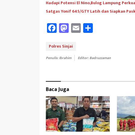
Hadapi Potensi El Nino,Bulog Lampung Perk
Satgas Yonif 645/GTY Latih dan Siapkan Pas
Fa
M
E
Sh
ce
as
m
ar
b
to
ail
e
Polres Sinjai
oo
d
Penulis: Ibrahim
Editor: Badruzzaman
k
o
n
Baca Juga