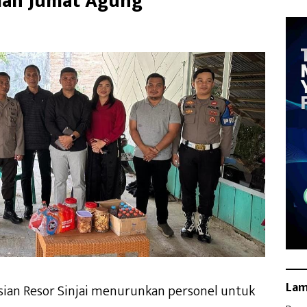
dah Jumat Agung
La
isian Resor Sinjai menurunkan personel untuk