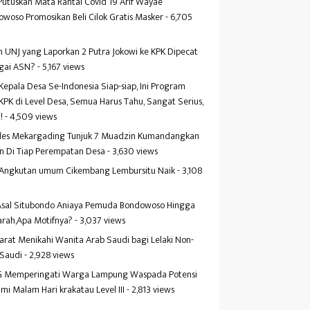
Putuskan Mata Rantai Covid 19 Arif Wayae
woso Promosikan Beli Cilok Gratis Masker
- 6,705
s
 UNJ yang Laporkan 2 Putra Jokowi ke KPK Dipecat
gai ASN?
- 5,167 views
Kepala Desa Se-Indonesia Siap-siap, Ini Program
KPK di Level Desa, Semua Harus Tahu, Sangat Serius,
!
- 4,509 views
es Mekargading Tunjuk 7 Muadzin Kumandangkan
n Di Tiap Perempatan Desa
- 3,630 views
f Angkutan umum Cikembang Lembursitu Naik
- 3,108
s
 Asal Situbondo Aniaya Pemuda Bondowoso Hingga
arah,Apa Motifnya?
- 3,037 views
yarat Menikahi Wanita Arab Saudi bagi Lelaki Non-
 Saudi
- 2,928 views
 Memperingati Warga Lampung Waspada Potensi
mi Malam Hari krakatau Level III
- 2,813 views