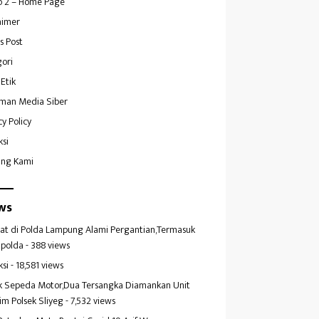
 2 – Home Page
aimer
s Post
ori
Etik
man Media Siber
cy Policy
ksi
ang Kami
ws
at di Polda Lampung Alami Pergantian,Termasuk
polda
- 388 views
ksi
- 18,581 views
k Sepeda Motor,Dua Tersangka Diamankan Unit
im Polsek Sliyeg
- 7,532 views