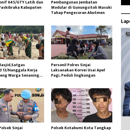
onif 645/GTY Latih dan
Pembangunan Jembatan
Paskibraka Kabupaten
Modular di Gunungsitoli Masuki
Tahap Pengecoran Abutmen
Lap
asjid,Satgas
Personil Polres Sinjai
 13/Nanggala Kerja
Laksanakan Korvei Usai Apel
reng Warga Senaning
Pagi, Peduli lingkungan
sir Sungai
olsek Sinjai
Polsek Kotabumi Kota Tangkap