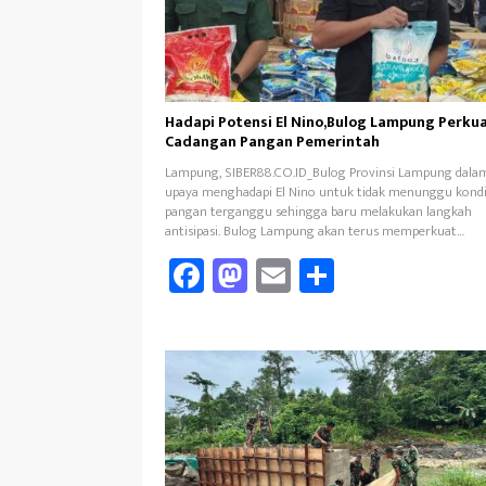
Hadapi Potensi El Nino,Bulog Lampung Perku
Cadangan Pangan Pemerintah
Lampung, SIBER88.CO.ID_Bulog Provinsi Lampung dala
upaya menghadapi El Nino untuk tidak menunggu kondi
pangan terganggu sehingga baru melakukan langkah
antisipasi. Bulog Lampung akan terus memperkuat…
Fa
M
E
Sh
ce
as
m
ar
b
to
ail
e
oo
d
k
o
n