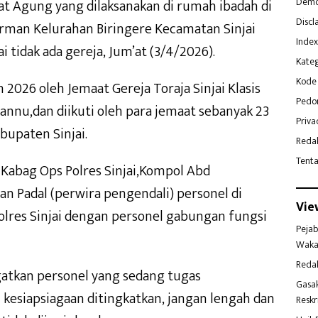
Demo
 Agung yang dilaksanakan di rumah ibadah di
Discl
dirman Kelurahan Biringere Kecamatan Sinjai
Index
 tidak ada gereja, Jum’at (3/4/2026).
Kateg
Kode 
 2026 oleh Jemaat Gereja Toraja Sinjai Klasis
Pedo
annu,dan diikuti oleh para jemaat sebanyak 23
Priva
bupaten Sinjai.
Reda
Tent
Kabag Ops Polres Sinjai,Kompol Abd
n Padal (perwira pengendali) personel di
Vie
olres Sinjai dengan personel gabungan fungsi
Pejab
Waka
Reda
gatkan personel yang sedang tugas
Gasa
esiapsiagaan ditingkatkan, jangan lengah dan
Reskr