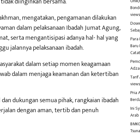
 tidak diinginkan bersama.
Unik,
Bondo
view
 Rakhman, mengatakan, pengamanan dilakukan
Dosen
aman dalam pelaksanaan Ibadah Jumat Agung,
Seba
at, serta mengantisipasi adanya hal- hal yang
Para 
Baru 
gu jalannya pelaksanaan ibadah.
Catat
Pemd
 masyarakat dalam setiap momen keagamaan
Adza
awab dalam menjaga keamanan dan ketertiban
Tari
view
Pria
dan dukungan semua pihak, rangkaian ibadah
Berd
Ini S
erjalan dengan aman, tertib dan penuh
Arab
BMKG
Tsuna