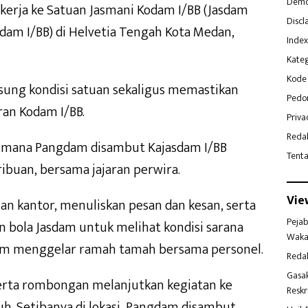
Demo
kerja ke Satuan Jasmani Kodam I/BB (Jasdam
Discl
pdam I/BB) di Helvetia Tengah Kota Medan,
Index
Kateg
Kode 
sung kondisi satuan sekaligus memastikan
Pedo
aran Kodam I/BB.
Priva
Reda
di mana Pangdam disambut Kajasdam I/BB
Tent
ribuan, bersama jajaran perwira.
Vie
n kantor, menuliskan pesan dan kesan, serta
Pejab
 bola Jasdam untuk melihat kondisi sarana
Waka
lum menggelar ramah tamah bersama personel.
Reda
Gasa
serta rombongan melanjutkan kegiatan ke
Reskr
uh. Setibanya di lokasi, Pangdam disambut