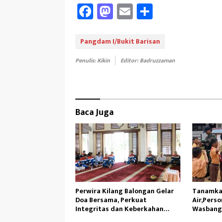
Fa
M
E
Sh
ce
as
m
ar
b
to
ail
e
Pangdam I/Bukit Barisan
oo
d
Penulis: Kikin
Editor: Badruzzaman
k
o
n
Baca Juga
Perwira Kilang Balongan Gelar
Tanamka
Doa Bersama, Perkuat
Air,Perso
Integritas dan Keberkahan
Wasbang 
Operasi
Tunas Se