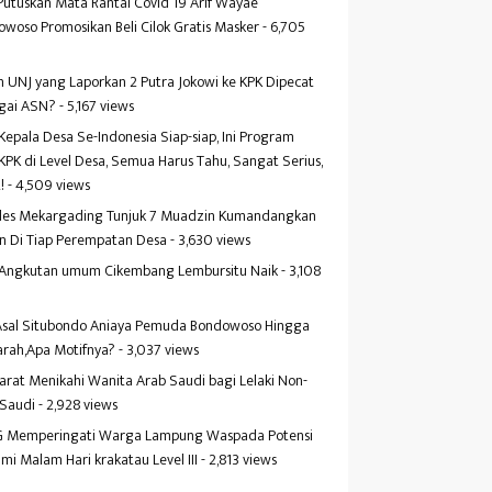
Putuskan Mata Rantai Covid 19 Arif Wayae
woso Promosikan Beli Cilok Gratis Masker
- 6,705
s
 UNJ yang Laporkan 2 Putra Jokowi ke KPK Dipecat
gai ASN?
- 5,167 views
Kepala Desa Se-Indonesia Siap-siap, Ini Program
KPK di Level Desa, Semua Harus Tahu, Sangat Serius,
!
- 4,509 views
es Mekargading Tunjuk 7 Muadzin Kumandangkan
n Di Tiap Perempatan Desa
- 3,630 views
f Angkutan umum Cikembang Lembursitu Naik
- 3,108
s
 Asal Situbondo Aniaya Pemuda Bondowoso Hingga
arah,Apa Motifnya?
- 3,037 views
yarat Menikahi Wanita Arab Saudi bagi Lelaki Non-
 Saudi
- 2,928 views
 Memperingati Warga Lampung Waspada Potensi
mi Malam Hari krakatau Level III
- 2,813 views