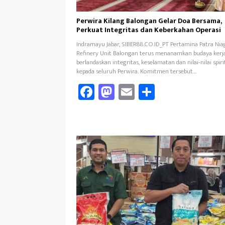
Perwira Kilang Balongan Gelar Doa Bersama,
Perkuat Integritas dan Keberkahan Operasi
Indramayu Jabar, SIBER88.CO.ID_PT Pertamina Patra Nia
Refinery Unit Balongan terus menanamkan budaya kerj
berlandaskan integritas, keselamatan dan nilai-nilai spiri
kepada seluruh Perwira. Komitmen tersebut…
Fa
M
E
Sh
ce
as
m
ar
b
to
ail
e
oo
d
k
o
n