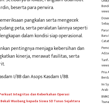
Unik,
Bondo
din, beserta para perwira.
view
Dosen
pemeriksaan pangkalan serta mengecek
Seba
gudang peta, serta peralatan lainnya seperti
Para 
engkapan dalam kondisi siap operasional.
Baru 
Catat
nkan pentingnya menjaga kebersihan dan
Pemd
Adza
atkan kinerja, merawat fasilitas, serta
Tari
it.
view
Pria
 Kasdam I/BB dan Asops Kasdam I/BB.
Berd
Ini S
Arab
 Perkuat Integritas dan Keberkahan Operasi
BMKG
 Bekali Wasbang kepada Siswa SD Tunas Sejahtera
Tsuna