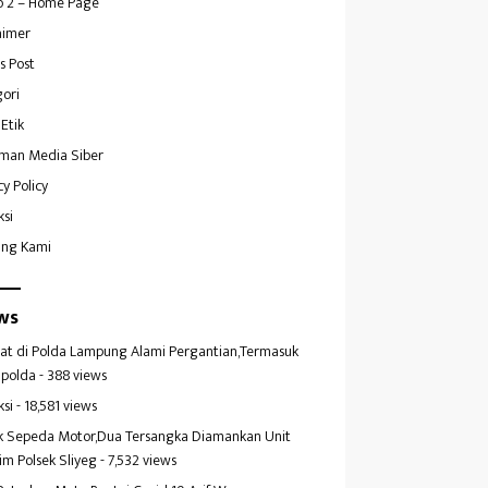
 2 – Home Page
aimer
s Post
ori
Etik
man Media Siber
cy Policy
ksi
ang Kami
ws
at di Polda Lampung Alami Pergantian,Termasuk
polda
- 388 views
ksi
- 18,581 views
k Sepeda Motor,Dua Tersangka Diamankan Unit
im Polsek Sliyeg
- 7,532 views