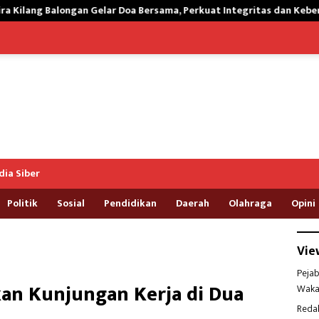
 Doa Bersama, Perkuat Integritas dan Keberkahan Operasi
T
ia Siber
Politik
Sosial
Pendidikan
Daerah
Olahraga
Opini
Vie
Pejab
an Kunjungan Kerja di Dua
Waka
Reda