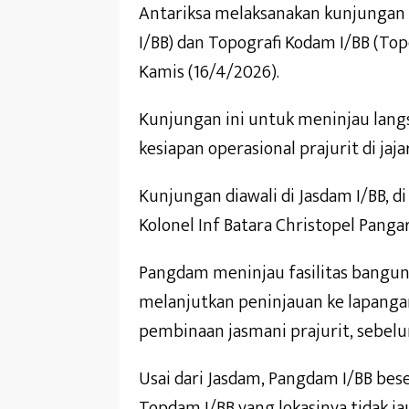
Antariksa melaksanakan kunjungan 
I/BB) dan Topografi Kodam I/BB (To
Kamis (16/4/2026).
Kunjungan ini untuk meninjau lang
kesiapan operasional prajurit di jaj
Kunjungan diawali di Jasdam I/BB, 
Kolonel Inf Batara Christopel Panga
Pangdam meninjau fasilitas banguna
melanjutkan peninjauan ke lapangan
pembinaan jasmani prajurit, sebe
Usai dari Jasdam, Pangdam I/BB be
Topdam I/BB yang lokasinya tidak ja