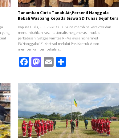
Tanamkan Cinta Tanah Air,Personil Nanggala
Bekali Wasbang kepada Siswa SD Tunas Sejahtera
ga
Kapuas Hulu, SIBER88.CO.ID_Guna membina karakter dan
a yang
menumbuhkan rasa nasionalisme generasi muda di
tual
perbatasan, Satgas Pamtas RI-Malaysia Yonarmed
13/Nanggala/1/1 Kostrad melalui Pos Kantuk Asam
memberikan pembekalan…
Fa
M
E
Sh
ce
as
m
ar
b
to
ail
e
oo
d
k
o
n