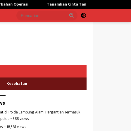
anamkan Cinta Tanah Air,Personil Nanggala Bekali Wasbang kepada 
Kesehatan
ws
at di Polda Lampung Alami Pergantian,Termasuk
polda
- 388 views
ksi
- 18,581 views