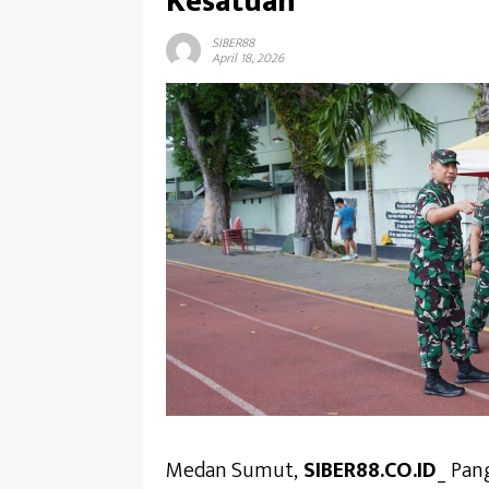
Kesatuan
SIBER88
April 18, 2026
Medan Sumut,
SIBER88.CO.ID
_ Pan