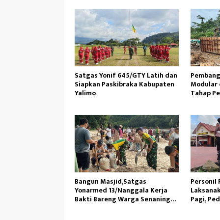
Satgas Yonif 645/GTY Latih dan
Pembang
Siapkan Paskibraka Kabupaten
Modular 
Yalimo
Tahap P
Bangun Masjid,Satgas
Personil 
Yonarmed 13/Nanggala Kerja
Laksanak
Bakti Bareng Warga Senaning
Pagi, Ped
Ambil Pasir Sungai