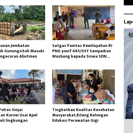
Lap
unan Jembatan
Satgas Pamtas Kewilayahan RI-
di Gunungsitoli Masuki
PNG yonif 645/GtY Sampaikan
engecoran Abutmen
Wasbang kepada Siswa SDN
Gunung Susu
Polres Sinjai
Tingkatkan Kualitas Kesehatan
an Korvei Usai Apel
Masyarakat,Kilang Balongan
uli lingkungan
Edukasi Perawatan Gigi