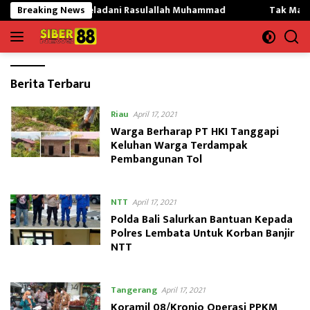
Langsung
rgading Teladani Rasulallah Muhammad
Breaking News
Tak Mau Dikritik
ke
konten
Siber88.co.id
Berita Terbaru
|
Siber88
Riau
April 17, 2021
News
Warga Berharap PT HKI Tanggapi
Keluhan Warga Terdampak
Pembangunan Tol
NTT
April 17, 2021
Polda Bali Salurkan Bantuan Kepada
Polres Lembata Untuk Korban Banjir
NTT
Tangerang
April 17, 2021
Koramil 08/Kronjo Operasi PPKM