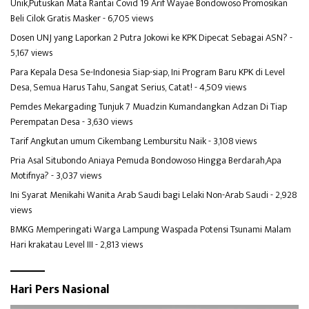
Unik,Putuskan Mata Rantai Covid 19 Arif Wayae Bondowoso Promosikan
Beli Cilok Gratis Masker
- 6,705 views
Dosen UNJ yang Laporkan 2 Putra Jokowi ke KPK Dipecat Sebagai ASN?
-
5,167 views
Para Kepala Desa Se-Indonesia Siap-siap, Ini Program Baru KPK di Level
Desa, Semua Harus Tahu, Sangat Serius, Catat!
- 4,509 views
Pemdes Mekargading Tunjuk 7 Muadzin Kumandangkan Adzan Di Tiap
Perempatan Desa
- 3,630 views
Tarif Angkutan umum Cikembang Lembursitu Naik
- 3,108 views
Pria Asal Situbondo Aniaya Pemuda Bondowoso Hingga Berdarah,Apa
Motifnya?
- 3,037 views
Ini Syarat Menikahi Wanita Arab Saudi bagi Lelaki Non-Arab Saudi
- 2,928
views
BMKG Memperingati Warga Lampung Waspada Potensi Tsunami Malam
Hari krakatau Level III
- 2,813 views
Hari Pers Nasional