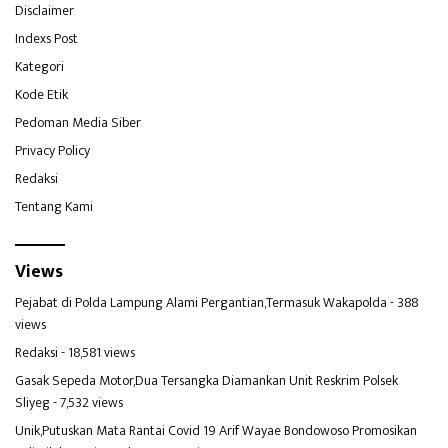
Disclaimer
Indexs Post
Kategori
Kode Etik
Pedoman Media Siber
Privacy Policy
Redaksi
Tentang Kami
Views
Pejabat di Polda Lampung Alami Pergantian,Termasuk Wakapolda
- 388
views
Redaksi
- 18,581 views
Gasak Sepeda Motor,Dua Tersangka Diamankan Unit Reskrim Polsek
Sliyeg
- 7,532 views
Unik,Putuskan Mata Rantai Covid 19 Arif Wayae Bondowoso Promosikan