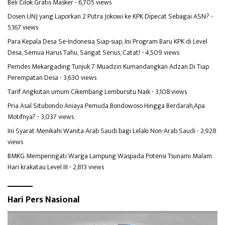
Beli Cilok Gratis Masker
- 6,705 views
Dosen UNJ yang Laporkan 2 Putra Jokowi ke KPK Dipecat Sebagai ASN?
-
5,167 views
Para Kepala Desa Se-Indonesia Siap-siap, Ini Program Baru KPK di Level
Desa, Semua Harus Tahu, Sangat Serius, Catat!
- 4,509 views
Pemdes Mekargading Tunjuk 7 Muadzin Kumandangkan Adzan Di Tiap
Perempatan Desa
- 3,630 views
Tarif Angkutan umum Cikembang Lembursitu Naik
- 3,108 views
Pria Asal Situbondo Aniaya Pemuda Bondowoso Hingga Berdarah,Apa
Motifnya?
- 3,037 views
Ini Syarat Menikahi Wanita Arab Saudi bagi Lelaki Non-Arab Saudi
- 2,928
views
BMKG Memperingati Warga Lampung Waspada Potensi Tsunami Malam
Hari krakatau Level III
- 2,813 views
Hari Pers Nasional