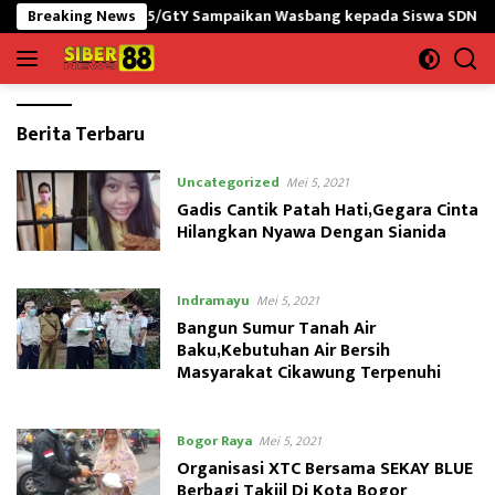
Langsung
NG yonif 645/GtY Sampaikan Wasbang kepada Siswa SDN Gunung Su
Breaking News
ke
konten
Siber88.co.id
Berita Terbaru
|
Siber88
Uncategorized
Mei 5, 2021
News
Gadis Cantik Patah Hati,Gegara Cinta
Hilangkan Nyawa Dengan Sianida
Indramayu
Mei 5, 2021
Bangun Sumur Tanah Air
Baku,Kebutuhan Air Bersih
Masyarakat Cikawung Terpenuhi
Bogor Raya
Mei 5, 2021
Organisasi XTC Bersama SEKAY BLUE
Berbagi Takjil Di Kota Bogor