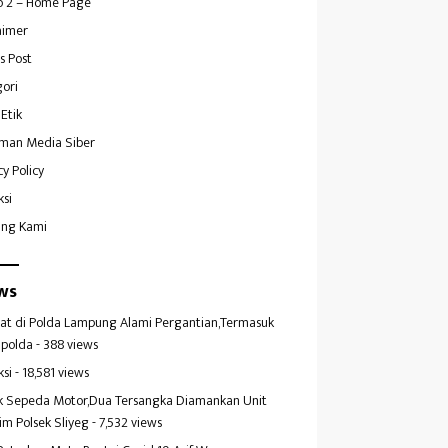
 2 – Home Page
aimer
s Post
ori
Etik
man Media Siber
cy Policy
ksi
ang Kami
ws
at di Polda Lampung Alami Pergantian,Termasuk
polda
- 388 views
ksi
- 18,581 views
k Sepeda Motor,Dua Tersangka Diamankan Unit
im Polsek Sliyeg
- 7,532 views