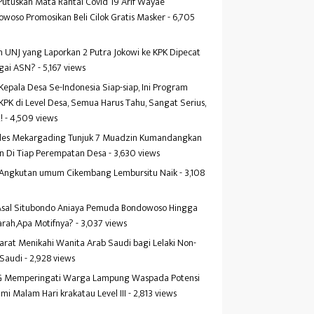
Putuskan Mata Rantai Covid 19 Arif Wayae
woso Promosikan Beli Cilok Gratis Masker
- 6,705
s
 UNJ yang Laporkan 2 Putra Jokowi ke KPK Dipecat
gai ASN?
- 5,167 views
Kepala Desa Se-Indonesia Siap-siap, Ini Program
KPK di Level Desa, Semua Harus Tahu, Sangat Serius,
!
- 4,509 views
es Mekargading Tunjuk 7 Muadzin Kumandangkan
n Di Tiap Perempatan Desa
- 3,630 views
f Angkutan umum Cikembang Lembursitu Naik
- 3,108
s
 Asal Situbondo Aniaya Pemuda Bondowoso Hingga
arah,Apa Motifnya?
- 3,037 views
yarat Menikahi Wanita Arab Saudi bagi Lelaki Non-
 Saudi
- 2,928 views
 Memperingati Warga Lampung Waspada Potensi
mi Malam Hari krakatau Level III
- 2,813 views