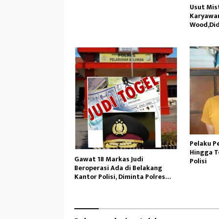
Usut Mis
Karyawan
Wood,Did
Manajem
Pelaku P
Hingga T
Gawat 18 Markas Judi
Polisi
Beroperasi Ada di Belakang
Kantor Polisi, Diminta Polres
Pelabuhan Belawan Bertindak