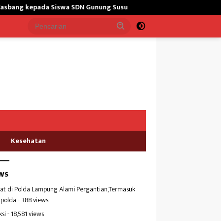
 Gunung Susu
Bangun Masjid,Satgas Yonarmed 13/Nanggala 
Kesehatan
ws
at di Polda Lampung Alami Pergantian,Termasuk
polda
- 388 views
ksi
- 18,581 views