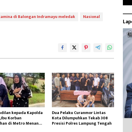
tamina di Balongan Indramayu meledak
Nasional
Lap
adilan kepada Kapolda
Dua Pelaku Curanmor Lintas
Ibu Korban
Kota Dilumpuhkan Tekab 308
han di Metro Menangis
Presisi Polres Lampung Tengah