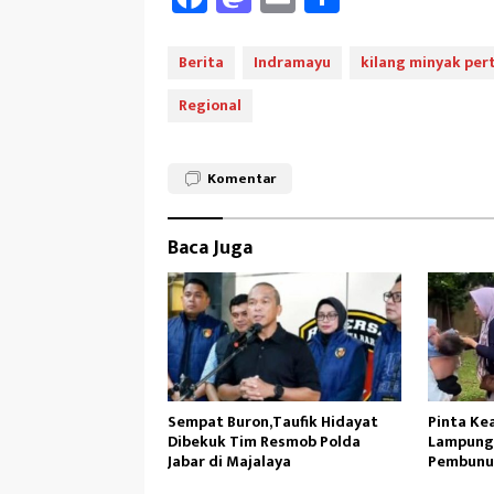
ce
as
m
ar
b
to
ail
e
Berita
Indramayu
kilang minyak per
oo
d
Regional
k
o
n
Komentar
Baca Juga
Sempat Buron,Taufik Hidayat
Pinta Ke
Dibekuk Tim Resmob Polda
Lampung,
Jabar di Majalaya
Pembunu
Histeris