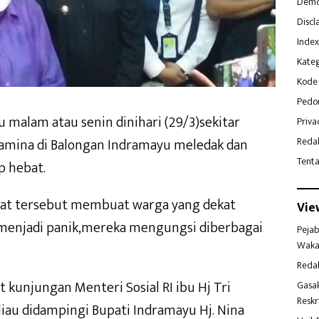
Demo
Discl
Index
Kateg
Kode 
Pedo
malam atau senin dinihari (29/3)sekitar
Priva
tamina di Balongan Indramayu meledak dan
Reda
Tent
 hebat.
syat tersebut membuat warga yang dekat
Vie
r menjadi panik,mereka mengungsi diberbagai
Pejab
Waka
Reda
kunjungan Menteri Sosial RI ibu Hj Tri
Gasa
Reskr
iau didampingi Bupati Indramayu Hj. Nina