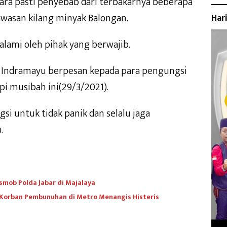
ara pasti penyebab dari terbakarnya beberapa
asan kilang minyak Balongan.
Har
idalami oleh pihak yang berwajib.
 Indramayu berpesan kepada para pengungsi
i musibah ini(29/3/2021).
i untuk tidak panik dan selalu jaga
.
smob Polda Jabar di Majalaya
 Korban Pembunuhan di Metro Menangis Histeris