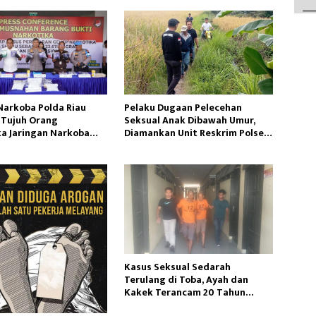
Narkoba Polda Riau
Pelaku Dugaan Pelecehan
Tujuh Orang
Seksual Anak Dibawah Umur,
a Jaringan Narkoba
Diamankan Unit Reskrim Polsek
ional
Semende
Kasus Seksual Sedarah
Terulang di Toba, Ayah dan
Kakek Terancam 20 Tahun
Penjara