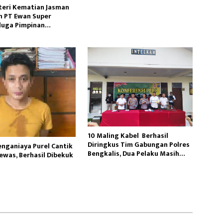
teri Kematian Jasman
 PT Ewan Super
uga Pimpinan
en Perusahaan
10 Maling Kabel Berhasil
Diringkus Tim Gabungan Polres
enganiaya Purel Cantik
Bengkalis, Dua Pelaku Masih
ewas, Berhasil Dibekuk
Buron