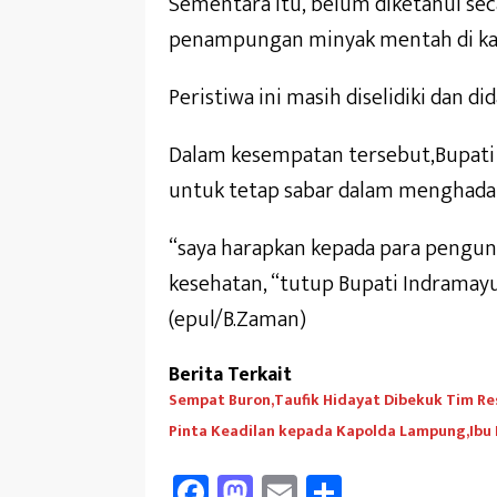
Sementara itu, belum diketahui sec
penampungan minyak mentah di kaw
Peristiwa ini masih diselidiki dan d
Dalam kesempatan tersebut,Bupati
untuk tetap sabar dalam menghadap
“saya harapkan kepada para pengungs
kesehatan, “tutup Bupati Indramayu
(epul/B.Zaman)
Berita Terkait
Sempat Buron,Taufik Hidayat Dibekuk Tim Re
Pinta Keadilan kepada Kapolda Lampung,Ibu
Fa
M
E
Sh