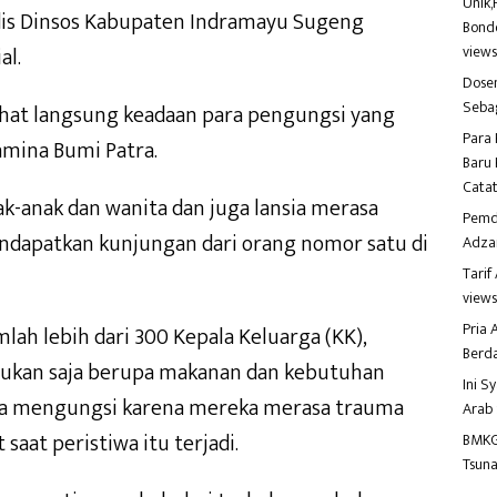
Unik,
adis Dinsos Kabupaten Indramayu Sugeng
Bondo
al.
view
Dosen
Seba
hat langsung keadaan para pengungsi yang
Para 
mina Bumi Patra.
Baru 
Catat
k-anak dan wanita dan juga lansia merasa
Pemd
ndapatkan kunjungan dari orang nomor satu di
Adza
Tari
view
Pria
lah lebih dari 300 Kepala Keluarga (KK),
Berd
ukan saja berupa makanan dan kebutuhan
Ini S
ca mengungsi karena mereka merasa trauma
Arab
saat peristiwa itu terjadi.
BMKG
Tsuna