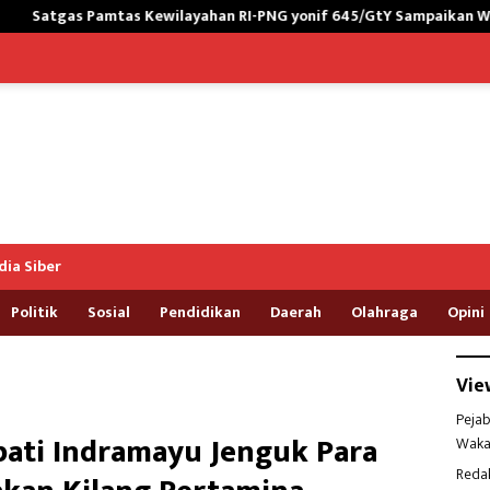
ayahan RI-PNG yonif 645/GtY Sampaikan Wasbang kepada Siswa SDN
ia Siber
Politik
Sosial
Pendidikan
Daerah
Olahraga
Opini
Vie
Pejab
ati Indramayu Jenguk Para
Waka
Reda