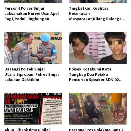
Personil Polres Sinjai
Tingkatkan Kualitas
Laksanakan Korvei Usai Apel
Kesehatan
Pagi, Peduli lingkungan
Masyarakat,Kilang Balongan
Edukasi Perawatan Gigi
Datangi Polsek Sinjai
Polsek Kotabumi Kota
Utara,Sipropam Polres Sinjai
Tangkap Dua Pelaku
Lakukan Gaktiblin
Pencurian Speaker SDN 02
Gapura
Akun TikTok Jimy Dinilai
Personel Pos Bolakme Bantu