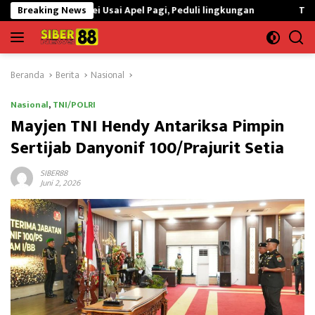
Langsung
Korvei Usai Apel Pagi, Peduli lingkungan
Breaking News
Tingkatkan Kualit
ke
konten
Beranda
Berita
Nasional
Nasional
,
TNI/POLRI
Mayjen TNI Hendy Antariksa Pimpin
Sertijab Danyonif 100/Prajurit Setia
SIBER88
Juni 2, 2026