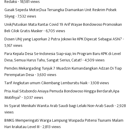
Redaksi
- 18,581 views
Gasak Sepeda Motor,Dua Tersangka Diamankan Unit Reskrim Polsek
Sliyeg
- 7,532 views
Unik,Putuskan Mata Rantai Covid 19 Arif Wayae Bondowoso Promosikan
Beli Cilok Gratis Masker
- 6,705 views
Dosen UNJ yang Laporkan 2 Putra Jokowi ke KPK Dipecat Sebagai ASN?
-
5,167 views
Para Kepala Desa Se-Indonesia Siap-siap, Ini Program Baru KPK di Level
Desa, Semua Harus Tahu, Sangat Serius, Catat!
- 4,509 views
Pemdes Mekargading Tunjuk 7 Muadzin Kumandangkan Adzan Di Tiap
Perempatan Desa
- 3,630 views
Tarif Angkutan umum Cikembang Lembursitu Naik
- 3,108 views
Pria Asal Situbondo Aniaya Pemuda Bondowoso Hingga Berdarah,Apa
Motifnya?
- 3,037 views
Ini Syarat Menikahi Wanita Arab Saudi bagi Lelaki Non-Arab Saudi
- 2,928
views
BMKG Memperingati Warga Lampung Waspada Potensi Tsunami Malam
Hari krakatau Level III
- 2,813 views