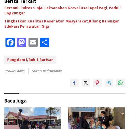
Berita Terkait
Personil Polres Sinjai Laksanakan Korvei Usai Apel Pagi, Peduli
lingkungan
Tingkatkan Kualitas Kesehatan Masyarakat,Kilang Balongan
Edukasi Perawatan Gigi
Fa
M
E
Sh
ce
as
m
ar
b
to
ail
e
Pangdam I/Bukit Barisan
oo
d
Penulis: Kikin
Editor: Badruzaman
k
o
n
Baca Juga