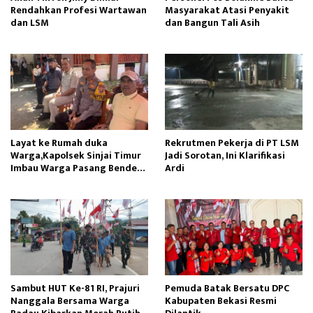
Rendahkan Profesi Wartawan
Masyarakat Atasi Penyakit
dan LSM
dan Bangun Tali Asih
Layat ke Rumah duka
Rekrutmen Pekerja di PT LSM
Warga,Kapolsek Sinjai Timur
Jadi Sorotan, Ini Klarifikasi
Imbau Warga Pasang Bendera
Ardi
Merah Putih
Sambut HUT Ke-81 RI, Prajuri
Pemuda Batak Bersatu DPC
Nanggala Bersama Warga
Kabupaten Bekasi Resmi