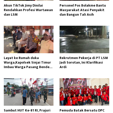
Akun TikTok Jimy Dinilai
Personel Pos Bolakme Bantu
Rendahkan Profesi Wartawan
Masyarakat Atasi Penyakit
dan LSM
dan Bangun Tali Asih
Layat ke Rumah duka
Rekrutmen Pekerja di PT LSM
Warga,Kapolsek Sinjai Timur
Jadi Sorotan, Ini Klarifikasi
Imbau Warga Pasang Bendera
Ardi
Merah Putih
Sambut HUT Ke-81 RI, Prajuri
Pemuda Batak Bersatu DPC