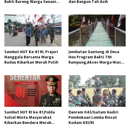
Bakti Bareng Warga Senaning
dan Bangun Tali Asih
Ambil Pasir Sungai
Sambut HUT Ke-81 RI, Prajuri
Jembatan Gantung di Desa
Nanggala Bersama Warga
Hou Program Bakti TNI
Badau Kibarkan Merah Putih
Rampung,Akses Warga Nias
Lancar
Sambut HUT RI ke-81,Polda
Danrem 043/Gatam Hadiri
Sulsel Minta Masyarakat
Pembukaan Lomba Binsat
Kibarkan Bendera Merah
Kodam XXI/RI
Putih