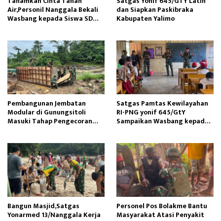
Tanamkan Cinta Tanah
Satgas Yonif 645/GTY Latih
Air,Personil Nanggala Bekali
dan Siapkan Paskibraka
Wasbang kepada Siswa SD
Kabupaten Yalimo
Tunas Sejahtera
Pembangunan Jembatan
Satgas Pamtas Kewilayahan
Modular di Gunungsitoli
RI-PNG yonif 645/GtY
Masuki Tahap Pengecoran
Sampaikan Wasbang kepada
Abutmen
Siswa SDN Gunung Susu
Bangun Masjid,Satgas
Personel Pos Bolakme Bantu
Yonarmed 13/Nanggala Kerja
Masyarakat Atasi Penyakit