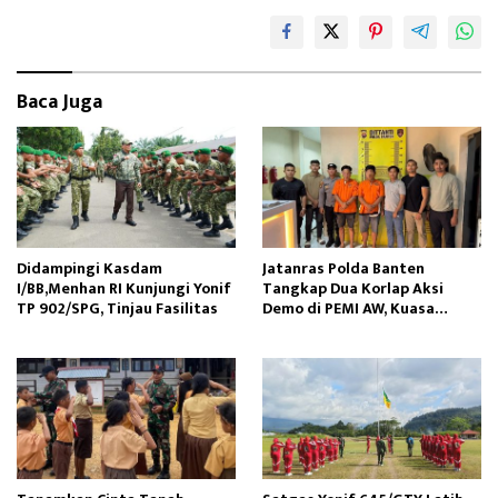
b
to
ail
e
oo
d
k
o
Baca Juga
n
Didampingi Kasdam
Jatanras Polda Banten
I/BB,Menhan RI Kunjungi Yonif
Tangkap Dua Korlap Aksi
TP 902/SPG, Tinjau Fasilitas
Demo di PEMI AW, Kuasa
Hukum Minta Proses Hukum
Profesional