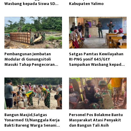
Wasbang kepada Siswa SD
Kabupaten Yalimo
Tunas Sejahtera
Pembangunan Jembatan
Satgas Pamtas Kewilayahan
Modular di Gunungsitoli
RI-PNG yonif 645/GtY
Masuki Tahap Pengecoran
Sampaikan Wasbang kepada
Abutmen
Siswa SDN Gunung Susu
Bangun Masjid,Satgas
Personel Pos Bolakme Bantu
Yonarmed 13/Nanggala Kerja
Masyarakat Atasi Penyakit
Bakti Bareng Warga Senaning
dan Bangun Tali Asih
Ambil Pasir Sungai