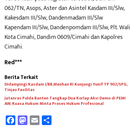
062/TN, Asops, Aster dan Asintel Kasdam III/Slw,
Kakesdam III/Slw, Dandenmadam III/Slw
Kapendam III/Slw, Dandenpomdam III/Slw, Plt. Wali
Kota Cimahi, Dandim 0609/Cimahi dan Kapolres
Cimahi.
Red***
Berita Terkait
Didampingi Kasdam I/BB,Menhan RI Kunjungi Yonif TP 902/SPG,
Tinjau Fasilitas
Jatanras Polda Banten Tangkap Dua Korlap Aksi Demo di PEMI
AW, Kuasa Hukum Minta Proses Hukum Profesional
Fa
M
E
Sh
ce
as
m
ar