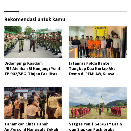
Rekomendasi untuk kamu
Didampingi Kasdam
Jatanras Polda Banten
I/BB,Menhan RI Kunjungi Yonif
Tangkap Dua Korlap Aksi
TP 902/SPG, Tinjau Fasilitas
Demo di PEMI AW, Kuasa
Hukum Minta Proses Hukum
Profesional
Tanamkan Cinta Tanah
Satgas Yonif 645/GTY Latih
Air,Personil Nanggala Bekali
dan Siapkan Paskibraka