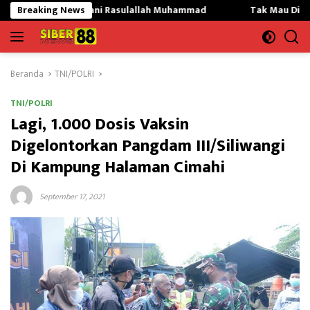
Langsung
adani Rasulallah Muhammad
Breaking News
Tak Mau Dikritik,Kepsek SMK
ke
konten
Beranda
TNI/POLRI
TNI/POLRI
Lagi, 1.000 Dosis Vaksin
Digelontorkan Pangdam III/Siliwangi
Di Kampung Halaman Cimahi
September 17, 2021